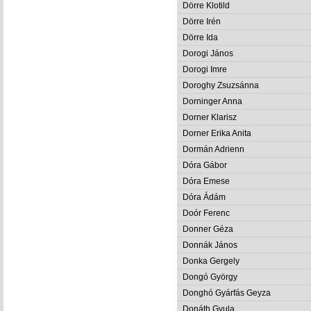
Dörre Klotild
Dörre Irén
Dörre Ida
Dorogi János
Dorogi Imre
Doroghy Zsuzsánna
Dorninger Anna
Dorner Klarisz
Dorner Erika Anita
Dormán Adrienn
Dóra Gábor
Dóra Emese
Dóra Ádám
Doór Ferenc
Donner Géza
Donnák János
Donka Gergely
Dongó György
Donghó Gyárfás Geyza
Donáth Gyula