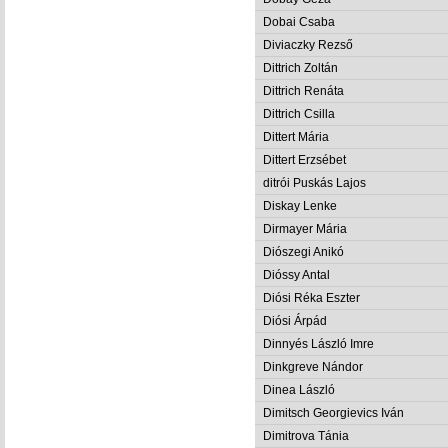
Dobai Csaba
Diviaczky Rezső
Dittrich Zoltán
Dittrich Renáta
Dittrich Csilla
Dittert Mária
Dittert Erzsébet
ditrói Puskás Lajos
Diskay Lenke
Dirmayer Mária
Diószegi Anikó
Dióssy Antal
Diósi Réka Eszter
Diósi Árpád
Dinnyés László Imre
Dinkgreve Nándor
Dinea László
Dimitsch Georgievics Iván
Dimitrova Tánia