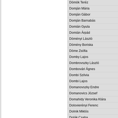
Dömök Teréz
Domján Mária
Domján Gábor
Domján Barnabás
Domián Gyula
Domián Árpád
Döményi László
Dömény Boriska
Döme Zsófia
Domby Lajos
Dombrovszky László
Dombovári Ágnes
Dombi Szilvia
Dombi Lajos
Domanovszky Endre
Domanovics József
Domahidy Veronika Klára
Dolovierényi Ferenc
Dolnik Miklós
Dolák Csaba