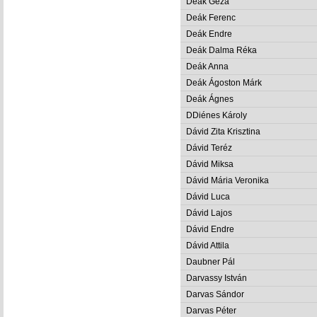
Deák Géza
Deák Ferenc
Deák Endre
Deák Dalma Réka
Deák Anna
Deák Ágoston Márk
Deák Ágnes
DDiénes Károly
Dávid Zita Krisztina
Dávid Teréz
Dávid Miksa
Dávid Mária Veronika
Dávid Luca
Dávid Lajos
Dávid Endre
Dávid Attila
Daubner Pál
Darvassy István
Darvas Sándor
Darvas Péter