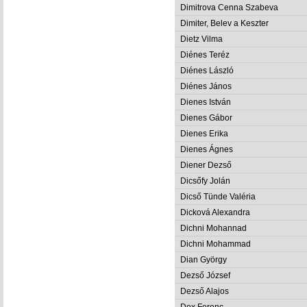
Dimitrova Cenna Szabeva
Dimiter, Belev a Keszter
Dietz Vilma
Diénes Teréz
Diénes László
Diénes János
Dienes István
Dienes Gábor
Dienes Erika
Dienes Ágnes
Diener Dezső
Dicsőfy Jolán
Dicső Tünde Valéria
Dicková Alexandra
Dichni Mohannad
Dichni Mohammad
Dian György
Dezső József
Dezső Alajos
Dex Ferenc