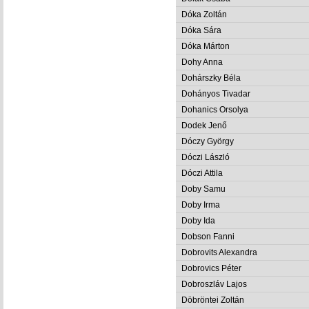
Dóka Zoltán
Dóka Sára
Dóka Márton
Dohy Anna
Dohárszky Béla
Dohányos Tivadar
Dohanics Orsolya
Dodek Jenő
Dóczy György
Dóczi László
Dóczi Attila
Doby Samu
Doby Irma
Doby Ida
Dobson Fanni
Dobrovits Alexandra
Dobrovics Péter
Dobroszláv Lajos
Döbröntei Zoltán