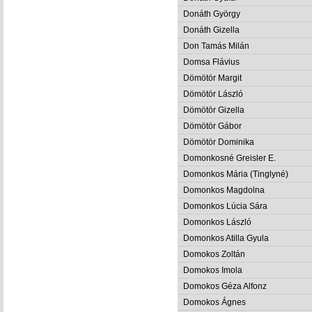
Donáth György
Donáth Gizella
Don Tamás Milán
Domsa Flávius
Dömötör Margit
Dömötör László
Dömötör Gizella
Dömötör Gábor
Dömötör Dominika
Domonkosné Greisler E.
Domonkos Mária (Tinglyné)
Domonkos Magdolna
Domonkos Lúcia Sára
Domonkos László
Domonkos Atilla Gyula
Domokos Zoltán
Domokos Imola
Domokos Géza Alfonz
Domokos Ágnes