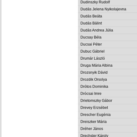
Dudinszky Rudolf
Dudás Jelena Nyikolajevna
Dudás Beáta
Dudás Bálint
Dudás Andrea Júlia
Ducsay Béla
Ducsai Péter
Dubuc Gábriel
Drumár László
Druga Mária Albina
Drozsnyik Dávid
Drozdik Orsolya
Drótos Dominika
Drócsai Imre
Drietomszky Gábor
Drevey Erzsébet
Drescher Eugénia
Dreiszker Mária
Dréher János
Drechsler Károly