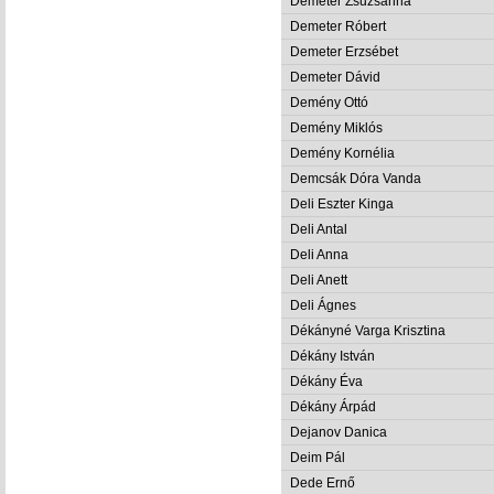
Demeter Zsuzsanna
Demeter Róbert
Demeter Erzsébet
Demeter Dávid
Demény Ottó
Demény Miklós
Demény Kornélia
Demcsák Dóra Vanda
Deli Eszter Kinga
Deli Antal
Deli Anna
Deli Anett
Deli Ágnes
Dékányné Varga Krisztina
Dékány István
Dékány Éva
Dékány Árpád
Dejanov Danica
Deim Pál
Dede Ernő