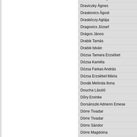
Draviczky Ágnes
Draskovics Ágost
Draskóczy Aglája
Dragovics József
Drágos János
Drabik Tamás
Drabik István
Dózsa Tamara Erzsébet
Dózsa Kamilla
Dózsa Farkas András
Dózsa Erzsébet Mária
Dovák Melinda Ilona
Doucha László
Dõry Ervinke
Dorsánszki Adrienn Emese
Dörre Tivadar
Dörre Tivadar
Dörre Sándor
Dörre Magdolna