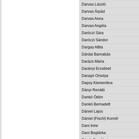
Darvas László
Darvas Árpád
Darvas Anna
Darvas Angéla
Daróczi Sára
Daróczi Sándor
Dargay Attila
Dárdai Barnabás
Darázs Mária
Darányi Erzsébet
Daragó Orsolya
Dapsy Klementina
Dányi Renátó
Dankó Ödön
Dankó Bernadett
Dániel Lajos
Dániel (Fischl) Kornél
Dani Imre
Dani Boglárka