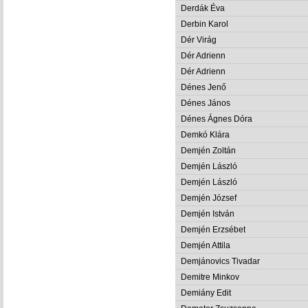
Derdák Éva
Derbin Karol
Dér Virág
Dér Adrienn
Dér Adrienn
Dénes Jenő
Dénes János
Dénes Ágnes Dóra
Demkó Klára
Demjén Zoltán
Demjén László
Demjén László
Demjén József
Demjén István
Demjén Erzsébet
Demjén Attila
Demjánovics Tivadar
Demitre Minkov
Demiány Edit