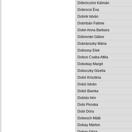
Döbröczöni Kálmán
Dobrocsi Éva
Dobrik István
Dobribán Fatime
Dobri Anna Barbara
Döbrentei Gábor
Dobránszky Mária
Dobossy Elek
Dobos Csaba Attila
Dobokay Margit
Doboczky Gizella
Dobó Krisztina
Dobó István
Dobó Bianka
Dobiás Irén
Dobi Piroska
Dobi Dóra
Dobesch Máté
Dobay Márton
Dobay Géza