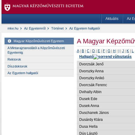
Aktuális
Az E
mke.hu
Az Egyetemről
Történet
Az Egyetem hallgatói
A Magyar Képzőművé
Magyar Képzőművészeti Egyetem
A Mintarajztanodától a Képzõművészeti
A
|
B
|
C
|
D
|
E
|
F
|
G
|
H
|
I
|
J
|
K
|
L
Egyetemig
Hallgató
Rektorok
Dvorzsák Jenő
Díszdoktorok
Dvorszky Anna
Az Egyetem hallgatói
Dvorszky Anikó
Dvorcsák Ferenc
Dvihally Albin
Dusek Ede
Dusek Anna
Duschanek János
Dusárdy Klára
Dusa Hella
Dús László