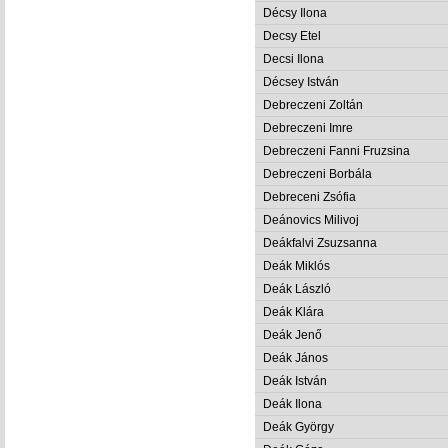
Décsy Ilona
Decsy Etel
Decsi Ilona
Décsey István
Debreczeni Zoltán
Debreczeni Imre
Debreczeni Fanni Fruzsina
Debreczeni Borbála
Debreceni Zsófia
Deánovics Milivoj
Deákfalvi Zsuzsanna
Deák Miklós
Deák László
Deák Klára
Deák Jenő
Deák János
Deák István
Deák Ilona
Deák György