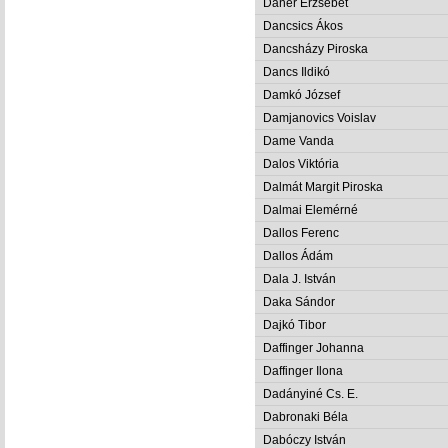
Dánér Erzsébet
Dancsics Ákos
Dancsházy Piroska
Dancs Ildikó
Damkó József
Damjanovics Voislav
Dame Vanda
Dalos Viktória
Dalmát Margit Piroska
Dalmai Elemérné
Dallos Ferenc
Dallos Ádám
Dala J. István
Daka Sándor
Dajkó Tibor
Daffinger Johanna
Daffinger Ilona
Dadányiné Cs. E.
Dabronaki Béla
Dabóczy István