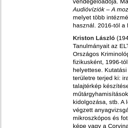
vendégelőadója. Ma
Audióvíziók
‒
A mozi
melyet több intézm
használ. 2016-tól 
Kriston László
(194
Tanulmányait az EL
Országos Kriminológi
fizikusként, 1996-tó
helyettese. Kutatás
területre terjed ki: 
talajtérkép készíté
műtárgyhamisítások 
kidolgozása, stb. 
végzett anyagvizsgá
mikroszkópos és fot
képe vagy a Corvin