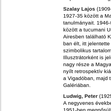
Szalay Lajos
(1909-
1927-35 között a 
tanulmányait. 1946-
között a tucumani U
Airesben található 
ban élt, itt jelente
szimbolikus tartalom
Illusztrátorként is 
nagy része a Magya
nyílt retrospektív k
a Vigadóban, majd 
Galériában.
Ludwig, Peter
(192
A negyvenes évekbe
1951-ben megnősült