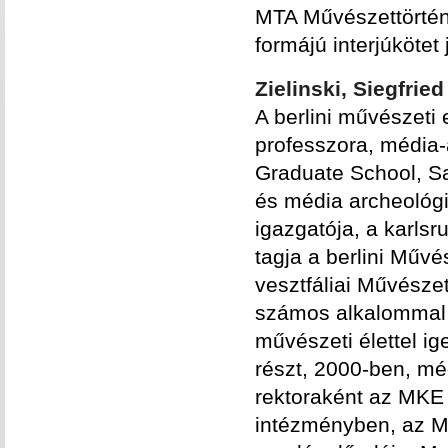
MTA Művészettörtén
formájú interjúkötet
Zielinski, Siegfrie
A berlini művészeti
professzora, média-
Graduate School, Sa
és média archeológi
igazgatója, a karls
tagja a berlini Műv
vesztfáliai Művésze
számos alkalommal 
művészeti élettel ig
részt, 2000-ben, mé
rektoraként az MKE ö
intézményben, az MK