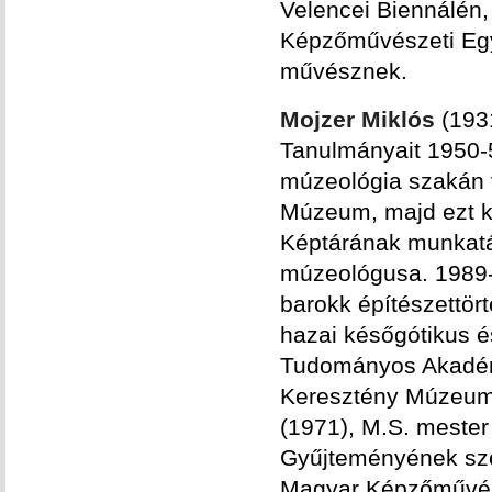
Velencei Biennálén
Képzőművészeti Egy
művésznek.
Mojzer Miklós
(193
Tanulmányait 1950-
múzeológia szakán 
Múzeum, majd ezt 
Képtárának munkatá
múzeológusa. 1989-
barokk építészettört
hazai későgótikus é
Tudományos Akadémi
Keresztény Múzeum K
(1971), M.S. mester
Gyűjteményének szer
Magyar Képzőművés