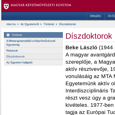
Aktuális
Az E
mke.hu
Az Egyetemről
Történet
Díszdoktorok
Díszdoktorok
Történet
A Mintarajztanodától a Képzõművészeti
Egyetemig
Beke László
(1944 
Rektorok
A magyar avantgárd
Díszdoktorok
szereplője, a Magy
Az Egyetem hallgatói
aktív résztvevője, 
vonulásáig az MTA M
Egyetemünk aktív ok
Interdiszciplináris
részt vesz úgy a gra
kivételes. 1977-ben 
tagja az Európai T