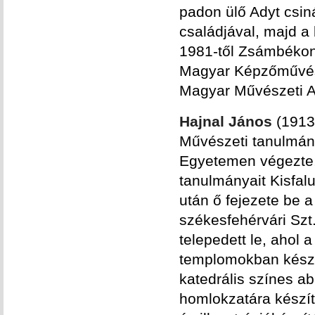
padon ülő Adyt csiná
családjával, majd a
1981-től Zsámbékon te
Magyar Képzőművész
Magyar Művészeti Ak
Hajnal János
(1913-
Művészeti tanulmán
Egyetemen végezte,
tanulmányait Kisfal
után ő fejezete be 
székesfehérvári Sz
telepedett le, ahol
templomokban készí
katedrális színes ab
homlokzatára készít