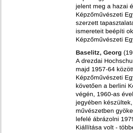
jelent meg a hazai é
Képzőművészeti Egy
szerzett tapasztalat
ismereteit beépíti o
Képzőművészeti Egy
Baselitz, Georg
(19
A drezdai Hochschul
majd 1957-64 között 
Képzőművészeti Egy
követően a berlini 
végén, 1960-as évek
jegyében készültek,
művészetben gyökere
lefelé ábrázolni 19
Kiállítása volt - t