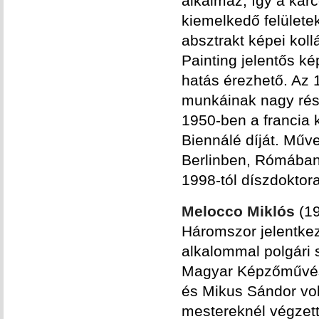
alkalmaz, így a karc
kiemelkedő felületek
absztrakt képei kol
Painting jelentős k
hatás érezhető. Az 
munkáinak nagy rész
1950-ben a francia
Biennálé díját. Műv
Berlinben, Rómában,
1998-tól díszdokto
Melocco Miklós
(1
Háromszor jelentkez
alkalommal polgári s
Magyar Képzőművész
és Mikus Sándor vo
mestereknél végzett