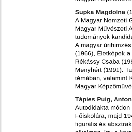
Supka Magdolna
(1
A Magyar Nemzeti G
Magyar Művészeti Ak
tudományok kandidá
A magyar úrihimzés 
(1966), Életképek a
Rékássy Csaba (198
Menyhért (1991). Ta
témában, valamint K
Magyar Képzőművés
Tápies Puig, Anton
Autodidakta módon t
Főiskolára, majd 19
figurális és absztra