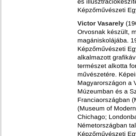
és illusztrációkészí
Képzőművészeti Eg
Victor Vasarely
(19
Orvosnak készült, m
magániskolájába. 19
Képzőművészeti Egy
alkalmazott grafikáv
természet alkotta f
művészetére. Képei
Magyarországon a Va
Múzeumban és a Szé
Franciaországban (
(Museum of Modern 
Chichago; Londonban
Németországban tal
Képzőművészeti Eg