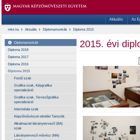
Aktuális
Az E
mke.hu
Aktuális
Diplomamunkák
Diploma 2015
2015. évi di
Diplomamunkák
Diploma 2018
Diploma 2017
Diploma 2016
Diploma 2015
Festő szak
Grafika szak, Képgrafika
specializáció
Grafika szak, Tervezőgrafika
specializáció
Intermédia szak
Képzőművészet-elmélet Tanszék
Alkalmazott látványtervező (BA)
szak
Látványtervező művész (MA)
szak