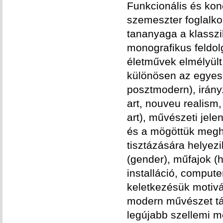
Funkcionális és ko
szemeszter foglalko
tananyaga a klasszi
monografikus feldo
életművek elmélyül
különösen az egyes 
posztmodern), irány
art, nouveu realism,
art), művészeti jel
és a mögöttük megh
tisztázására helyez
(gender), műfajok (
installáció, compute
keletkezésük motivá
modern művészet tár
legújabb szellemi m