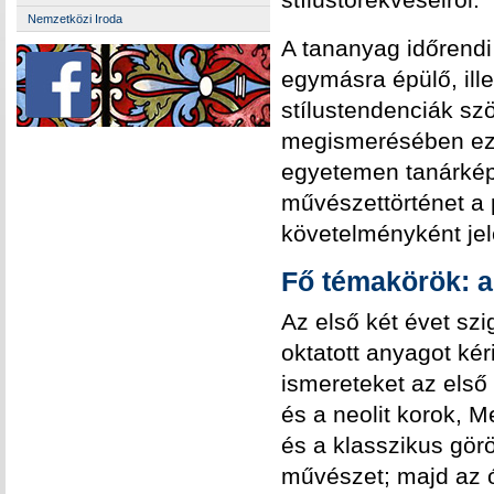
Nemzetközi Iroda
A tananyag időrendi
egymásra épülő, ill
stílustendenciák sz
megismerésében ez 
egyetemen tanárképz
művészettörténet a 
követelményként jel
Fő témakörök: a
Az első két évet szi
oktatott anyagot ké
ismereteket az első 
és a neolit korok, 
és a klasszikus görö
művészet; majd az ó