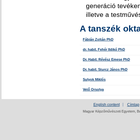
generáció tevéken
illetve a testművé
A tanszék okta
Fábián Zoltán PhD
dr. habil. Fehér Ildikó PhD
Dr. Habil. Révész Emese PhD
Dr. habil. Sturcz János PhD
Sulyok Miklós
Vető Orsolya
English content
Címlap
Magyar Képzőművészeti Egyetem, Bud