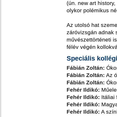
(ún. new art history,
olykor polémikus né
Az utolsó hat szeme
záróvizsgán adnak s
művészettörténeti i
félév végén kollokvá
Speciális kollé
Fábián Zoltán:
Ókor
Fábián Zoltán:
Az ó
Fábián Zoltán:
Ókor
Fehér Ildikó:
Műelem
Fehér Ildikó:
Itáliai
Fehér Ildikó:
Magyar
Fehér Ildikó:
A szín