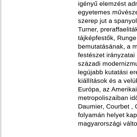
igényű elemzést ad
egyetemes művészetb
szerep jut a spanyol
Turner, preraffaelit
tájképfestők, Rung
bemutatásának, a má
festészet irányzatai
századi modernizmus
legújabb kutatási e
kiállítások és a vel
Európa, az Amerika
metropoliszaiban id
Daumier, Courbet ,
folyamán helyet ka
magyarországi változ