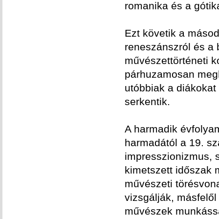
romanika és a gótik
Ezt követik a máso
reneszánszról és a 
művészettörténeti k
párhuzamosan meghi
utóbbiak a diákokat
serkentik.
A harmadik évfolya
harmadától a 19. sz
impresszionizmus, 
kimetszett időszak 
művészeti törésvonala
vizsgálják, másfelő
művészek munkásság