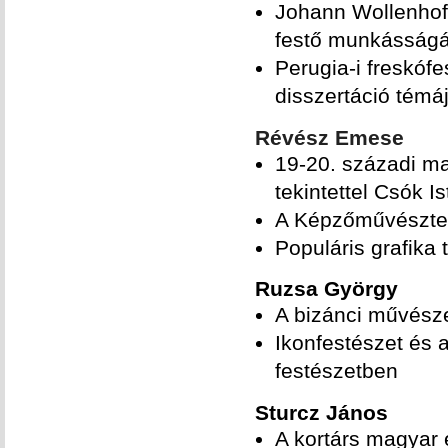
Johann Wollenhoff
festő munkásságá
Perugia-i freskófe
disszertáció témá
Révész Emese
19-20. századi ma
tekintettel Csók I
A Képzőművésztei
Populáris grafika t
Ruzsa György
A bizánci művésze
Ikonfestészet és 
festészetben
Sturcz János
A kortárs magyar é