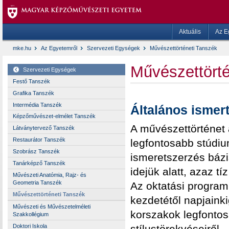
Aktuális
Az E
mke.hu
Az Egyetemről
Szervezeti Egységek
Művészettörténeti Tanszék
Művészettörté
Szervezeti Egységek
Festő Tanszék
Grafika Tanszék
Intermédia Tanszék
Általános ismer
Képzőművészet-elmélet Tanszék
A művészettörténet
Látványtervező Tanszék
Restaurátor Tanszék
legfontosabb stúdi
Szobrász Tanszék
ismeretszerzés bázis
Tanárképző Tanszék
idejük alatt, azaz t
Művészeti Anatómia, Rajz- és
Geometria Tanszék
Az oktatási program
Művészettörténeti Tanszék
kezdetétől napjaink
Művészeti és Művészetelméleti
korszakok legfontos
Szakkollégium
Doktori Iskola
stílustörekvéseiről.