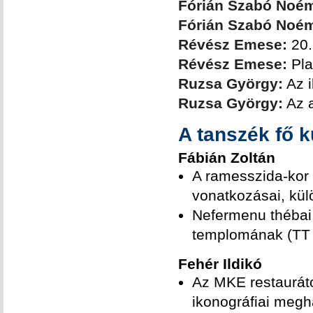
Fórián Szabó Noém
Fórián Szabó Noém
Révész Emese:
20.
Révész Emese:
Pla
Ruzsa György:
Az i
Ruzsa György:
Az a
A tanszék fő ku
Fábián Zoltán
A ramesszida-kor 
vonatkozásai, külö
Nefermenu thébai 
templomának (TT 1
Fehér Ildikó
Az MKE restauráto
ikonográfiai meg