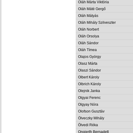
Oláh Márta Viktória
Oláh Máté Gergő
Oláh Mátyás
Oláh Mihály Szilveszter
Oláh Norbert
Oláh Orsolya
Oláh Sándor
Oláh Tímea
Olajos György
Olasz Márta
Olaszi Sándor
Olbert Károly
Olbrich Károly
Olejnik Janka
Olgyai Ferenc
Olgyay Nóra
Olofson Gusztáv
Ölveczky Mihály
Ölvedi Réka
Ongjerth Bernadett