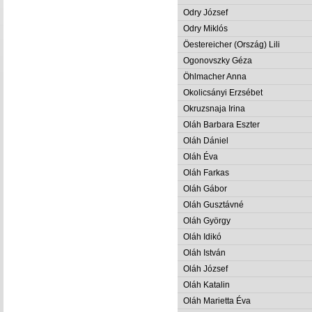
Odry József
Odry Miklós
Öestereicher (Ország) Lili
Ogonovszky Géza
Öhlmacher Anna
Okolicsányi Erzsébet
Okruzsnaja Irina
Oláh Barbara Eszter
Oláh Dániel
Oláh Éva
Oláh Farkas
Oláh Gábor
Oláh Gusztávné
Oláh György
Oláh Idikó
Oláh István
Oláh József
Oláh Katalin
Oláh Marietta Éva