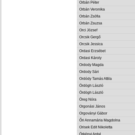
Orbán Péter
Orbán Veronika
Orbán Zsófia
Orbán Zsuzsa
Orci József
Orcsik Gergő
Orcsik Jessica
Ordasi Erzsébet
Ordasi Károly
Ordody Magda
Ordody Sári
Ordódy Tamás Attila
Ördögh László
Ördögh László
Öreg Nóra
Orgonási János
Orgoványi Gábor
Őri Annamária Magdolna
Orisek Edit Nikoletta
Örkényi Antal