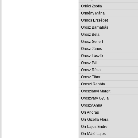
Orlóci Zsófia
Örmény Mária
Ormos Erzsébet
Orosz Barnabás
Orosz Béla
Orosz Gellért
Orosz János
Orosz László
Orosz Pál
Orosz Réka
Orosz Tibor
Oroszi Renáta
Oroszlányi Margit
Oroszváry Gyula
Oroszy Anna
Orr András
Orr Gizella Flóra
Orr Lajos Endre
Orr Máté Lajos