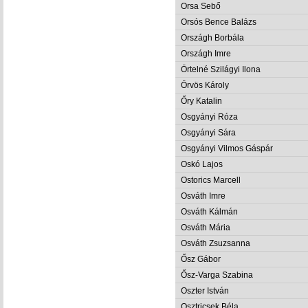
Orsa Sebő
Orsós Bence Balázs
Országh Borbála
Országh Imre
Örtelné Szilágyi Ilona
Örvös Károly
Őry Katalin
Osgyányi Róza
Osgyányi Sára
Osgyányi Vilmos Gáspár
Oskó Lajos
Ostorics Marcell
Osváth Imre
Osváth Kálmán
Osváth Mária
Osváth Zsuzsanna
Ősz Gábor
Ősz-Varga Szabina
Oszter István
Osztricsek Béla