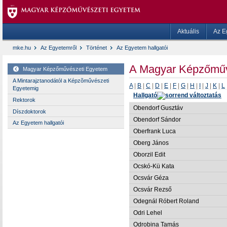
Aktuális
Az E
mke.hu
Az Egyetemről
Történet
Az Egyetem hallgatói
A Magyar Képzőművé
Magyar Képzőművészeti Egyetem
A Mintarajztanodától a Képzõművészeti
A
|
B
|
C
|
D
|
E
|
F
|
G
|
H
|
I
|
J
|
K
|
L
Egyetemig
Hallgató
Rektorok
Obendorf Gusztáv
Díszdoktorok
Obendorf Sándor
Az Egyetem hallgatói
Oberfrank Luca
Oberg János
Oborzil Edit
Ocskó-Kü Kata
Ocsvár Géza
Ocsvár Rezső
Odegnál Róbert Roland
Odri Lehel
Odrobina Tamás