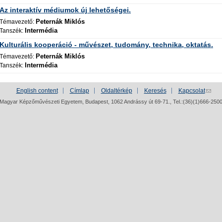
Az interaktív médiumok új lehetőségei.
Peternák Miklós
Témavezető:
Intermédia
Tanszék:
Kulturális kooperáció - művészet, tudomány, technika, oktatás.
Peternák Miklós
Témavezető:
Intermédia
Tanszék:
English content
Címlap
Oldaltérkép
Keresés
Kapcsolat
Magyar Képzőművészeti Egyetem, Budapest, 1062 Andrássy út 69-71., Tel.:(36)(1)666-250