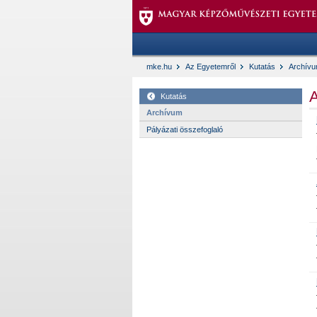
mke.hu
Az Egyetemről
Kutatás
Archív
A
Kutatás
Archívum
Pályázati összefoglaló