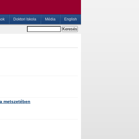
sok
Doktori Iskola
Média
English
ka metszetében