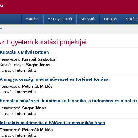
Aktuális
Az Egyetemről
Könyvtár
Oktatás
Kiállítá
um
z Egyetem kutatási projektjei
Kutatás a Művészetben
Kisspál Szabolcs
Témavezető:
Sugár János
Kutatás felelős:
Intermédia
Tanszék:
A magyarországi médiaművészet és történet forrásai
Peternák Miklós
Témavezető:
Intermédia
Tanszék:
Komplex művészeti kutatások a technika, a tudomány és a politi
Sugár János
Témavezető:
Intermédia
Tanszék:
Interaktív multimédia a hálózati kommunikációban
Peternák Miklós
Témavezető:
Intermédia
Tanszék: