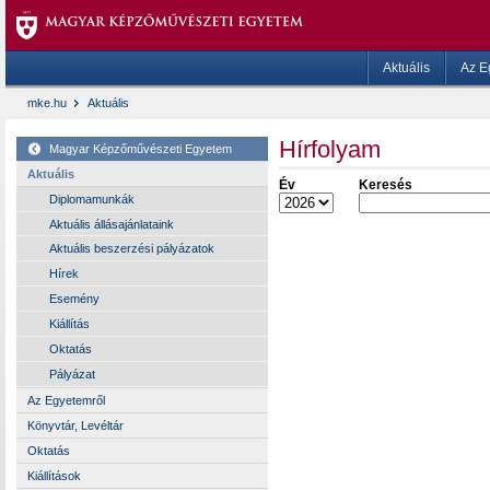
Aktuális
Az E
mke.hu
Aktuális
Hírfolyam
Magyar Képzőművészeti Egyetem
Aktuális
Év
Keresés
Diplomamunkák
Aktuális állásajánlataink
Aktuális beszerzési pályázatok
Hírek
Esemény
Kiállítás
Oktatás
Pályázat
Az Egyetemről
Könyvtár, Levéltár
Oktatás
Kiállítások