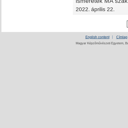
ismeretek MA szak
2022. április 22.
English content
Címlap
Magyar Képzőművészeti Egyetem, Bud