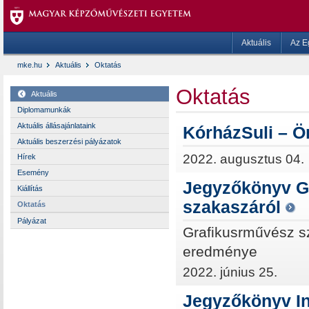
Aktuális
Az E
mke.hu
Aktuális
Oktatás
Oktatás
Aktuális
Diplomamunkák
Aktuális állásajánlataink
KórházSuli – Ön
Aktuális beszerzési pályázatok
2022. augusztus 04.
Hírek
Esemény
Jegyzőkönyv G
Kiállítás
szakaszáról
Oktatás
Pályázat
Grafikusrművész s
eredménye
2022. június 25.
Jegyzőkönyv I