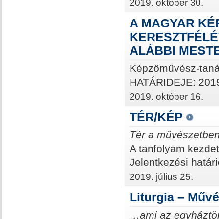
2019. október 30.
A MAGYAR KÉ
KERESZTFÉLÉV
ALÁBBI MEST
Képzőművész-tanár
HATÁRIDEJE: 201
2019. október 16.
TÉR/KÉP
Tér a művészetben
A tanfolyam kezdet
Jelentkezési határ
2019. július 25.
Liturgia – Művé
…ami az egyháztört