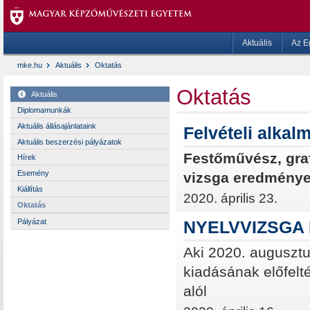
Aktuális
Az E
mke.hu
Aktuális
Oktatás
Oktatás
Aktuális
Diplomamunkák
Aktuális állásajánlataink
Felvételi alka
Aktuális beszerzési pályázatok
Festőművész, gra
Hírek
Esemény
vizsga eredmény
Kiállítás
2020. április 23.
Oktatás
Pályázat
NYELVVIZSGA
Aki 2020. augusztus
kiadásának előfelté
alól