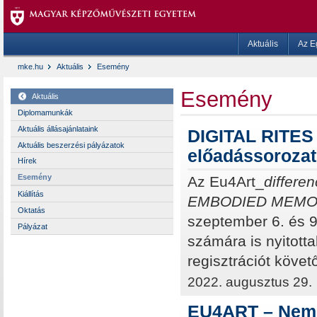
Aktuális
Az E
mke.hu
Aktuális
Esemény
Esemény
Aktuális
Diplomamunkák
Aktuális állásajánlataink
DIGITAL RITE
Aktuális beszerzési pályázatok
előadássorozat
Hírek
Esemény
Az Eu4Art_
differe
Kiállítás
EMBODIED MEMO
Oktatás
szeptember 6. és 9
Pályázat
számára is nyitott
regisztrációt követ
2022. augusztus 29.
EU4ART – Nemze