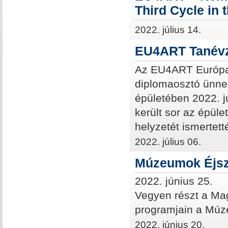
Third Cycle in 
2022. július 14.
EU4ART Tanévz
Az EU4ART Európai
diplomaosztó ünnep
épületében 2022. j
került sor az épül
helyzetét ismertett
2022. július 06.
Múzeumok Éjsz
2022. június 25.
Vegyen részt a Ma
programjain a Múz
2022. június 20.