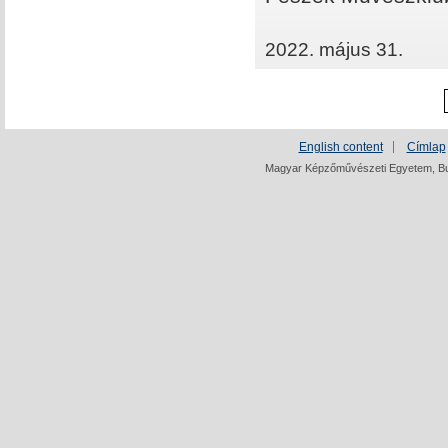
2022. május 31.
English content
Címlap
Magyar Képzőművészeti Egyetem, Bud