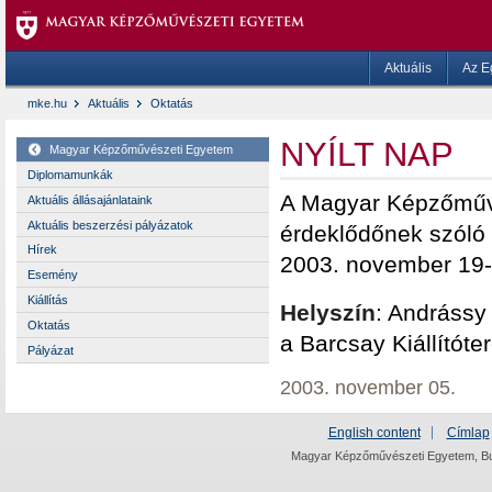
Aktuális
Az E
mke.hu
Aktuális
Oktatás
NYÍLT NAP
Magyar Képzőművészeti Egyetem
Diplomamunkák
A Magyar Képzőműv
Aktuális állásajánlataink
Aktuális beszerzési pályázatok
érdeklődőnek szóló f
Hírek
2003. november 19-én
Esemény
Kiállítás
Helyszín
: Andrássy
Oktatás
a Barcsay Kiállítót
Pályázat
2003. november 05.
English content
Címlap
Magyar Képzőművészeti Egyetem, Bud