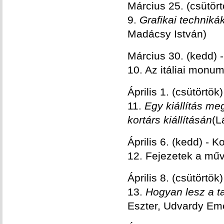
Március 25. (csütö
9.
Grafikai technikák
Madácsy István)
Március 30. (kedd) 
10. Az itáliai monu
Április 1. (csütört
11.
Egy kiállítás me
kortárs kiállításán
(L
Április 6. (kedd) - K
12. Fejezetek a műv
Április 8. (csütört
13.
Hogyan lesz a t
Eszter, Udvardy Em