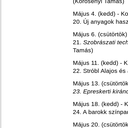
(Körösényi Tamás)
Május 4. (kedd) - Ko
20. Új anyagok has
Május 6. (csütörtö
21.
Szobrászati tech
Tamás)
Május 11. (kedd) -
22. Stróbl Alajos és
Május 13. (csütört
23. Epreskerti kirán
Május 18. (kedd) - 
24. A barokk színpad
Május 20. (csütört