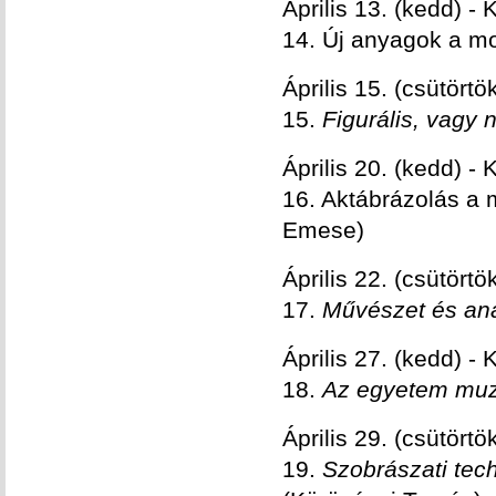
Április 13. (kedd) - 
14. Új anyagok a mo
Április 15. (csütör
15.
Figurális, vagy n
Április 20. (kedd) - 
16. Aktábrázolás a 
Emese)
Április 22. (csütör
17.
Művészet és ana
Április 27. (kedd) 
18.
Az egyetem muze
Április 29. (csütör
19.
Szobrászati tech