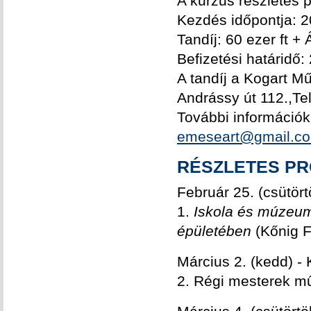
A kurzus részletes 
Kezdés időpontja: 2
Tandíj: 60 ezer ft + 
Befizetési határidő:
A tandíj a Kogart M
Andrássy út 112.,T
További információ
emeseart@gmail.c
RÉSZLETES P
Február 25. (csütö
1.
Iskola és múzeu
épületében
(Kőnig F
Március 2. (kedd) - 
2. Régi mesterek mű