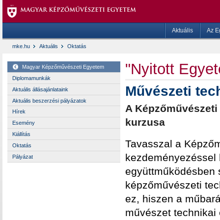
Aktuális
Az E
mke.hu
Aktuális
Oktatás
"Nyitott Egye
Magyar Képzőművészeti Egyetem
Diplomamunkák
Művészeti tec
Aktuális állásajánlataink
Aktuális beszerzési pályázatok
A Képzőművészeti 
Hírek
kurzusa
Esemény
Kiállítás
Tavasszal a Képzőm
Oktatás
kezdeményezéssel b
Pályázat
együttműködésben s
képzőművészeti tech
ez, hiszen a műbar
művészet technikai e