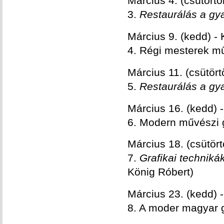
Március 4. (csütört
3.
Restaurálás a gya
Március 9. (kedd) - 
4. Régi mesterek műh
Március 11. (csütör
5.
Restaurálás a gyak
Március 16. (kedd) 
6. Modern művészi 
Március 18. (csütö
7.
Grafikai technikák
König Róbert)
Március 23. (kedd) 
8. A moder magyar 