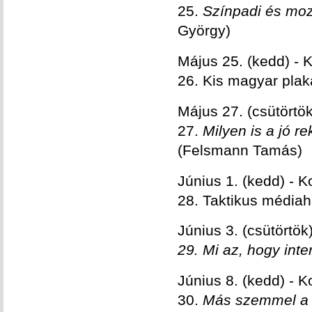
25.
Színpadi és moz
György)
Május 25. (kedd) - 
26. Kis magyar plak
Május 27. (csütört
27.
Milyen is a jó 
(Felsmann Tamás)
Június 1. (kedd) - K
28. Taktikus médiaha
Június 3. (csütörtö
29. Mi az, hogy int
Június 8. (kedd) - K
30.
Más szemmel a K