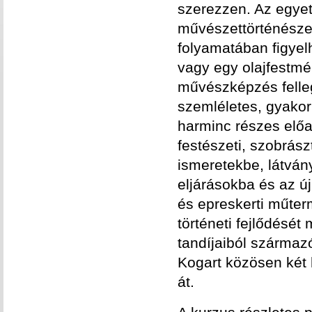
szerezzen. Az egy
művészettörténészekb
folyamatában figyel
vagy egy olajfestmé
művészképzés felleg
szemléletes, gyakor
harminc részes előa
festészeti, szobrász
ismeretekbe, látvány
eljárásokba és az ú
és epreskerti műter
történeti fejlődését
tandíjaiból szárma
Kogart közösen két 
át.