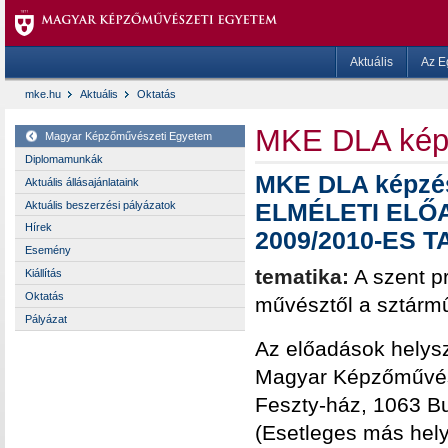
Aktuális
Az E
mke.hu
Aktuális
Oktatás
MKE DLA kép
Magyar Képzőművészeti Egyetem
Diplomamunkák
MKE DLA képzé
Aktuális állásajánlataink
Aktuális beszerzési pályázatok
ELMÉLETI EL
Hírek
2009/2010-ES 
Esemény
tematika:
A szent p
Kiállítás
Oktatás
művésztől a sztárm
Pályázat
Az előadások helys
Magyar Képzőművész
Feszty-ház, 1063 B
(Esetleges más hely