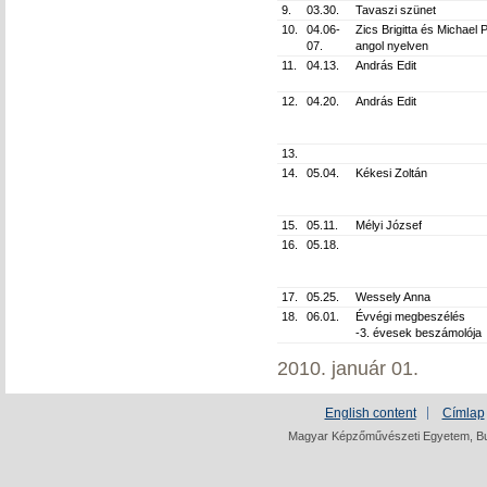
9.
03.30.
Tavaszi szünet
10.
04.06-
Zics Brigitta és Michael
07.
angol nyelven
11.
04.13.
András Edit
12.
04.20.
András Edit
13.
14.
05.04.
Kékesi Zoltán
15.
05.11.
Mélyi József
16.
05.18.
17.
05.25.
Wessely Anna
18.
06.01.
Évvégi megbeszélés
-3. évesek beszámolója
2010. január 01.
English content
Címlap
Magyar Képzőművészeti Egyetem, Bud