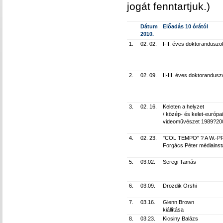
jogát fenntartjuk.)
Dátum
Előadás 10 órától
2010.
1.
02. 02.
I-II. éves doktoranduszo
2.
02. 09.
II-III. éves doktorandus
3.
02. 16.
Keleten a helyzet
/ közép- és kelet-európai
videoművészet 1989?2009.
4.
02. 23.
"COL TEMPO" ? A W.-
Forgács Péter médiainsta
5.
03.02.
Seregi Tamás
6.
03.09.
Drozdik Orshi
7.
03.16.
Glenn Brown
kiállítása
8.
03.23.
Kicsiny Balázs