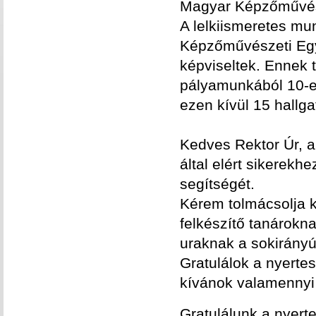
Magyar Képzőművész
A lelkiismeretes mu
Képzőművészeti Egy
képviseltek. Ennek 
pályamunkából 10-et
ezen kívül 15 hallga
Kedves Rektor Úr, a
által elért sikerek
segítségét.
Kérem tolmácsolja k
felkészítő tanárokn
uraknak a sokirányú
Gratulálok a nyert
kívánok valamennyi
Gratulálunk a nyert