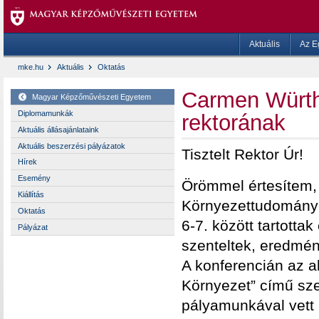
Aktuális
Az E
mke.hu
Aktuális
Oktatás
Carmen Würth
Magyar Képzőművészeti Egyetem
Diplomamunkák
rektorának
Aktuális állásajánlataink
Aktuális beszerzési pályázatok
Tisztelt Rektor Úr!
Hírek
Esemény
Örömmel értesítem, 
Kiállítás
Környezettudományi
Oktatás
6-7. között tartott
Pályázat
szenteltek, eredmén
A konferencián az a
Környezet” című szek
pályamunkával vett