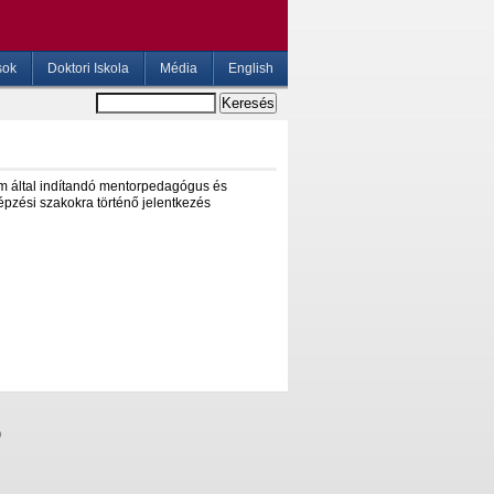
sok
Doktori Iskola
Média
English
em által indítandó mentorpedagógus és
pzési szakokra történő jelentkezés
0