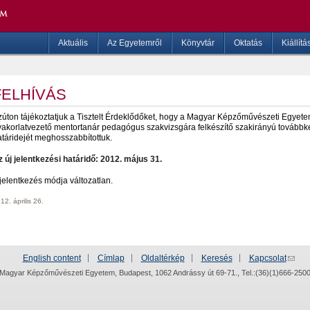
Aktuális
Az Egyetemről
Könyvtár
Oktatás
Kiállítá
FELHÍVÁS
zúton tájékoztatjuk a Tisztelt Érdeklődőket, hogy a Magyar Képzőművészeti Egyet
yakorlatvezető mentortanár pedagógus szakvizsgára felkészítő szakirányú továbbké
atáridejét meghosszabbítottuk.
 új jelentkezési határidő:
2012. május 31.
jelentkezés módja változatlan.
12. április 26.
English content
Címlap
Oldaltérkép
Keresés
Kapcsolat
Magyar Képzőművészeti Egyetem, Budapest, 1062 Andrássy út 69-71., Tel.:(36)(1)666-250