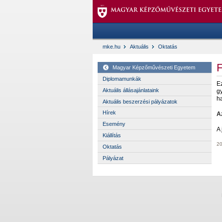
mke.hu
Aktuális
Oktatás
Magyar Képzőművészeti Egyetem
Diplomamunkák
E
Aktuális állásajánlataink
g
h
Aktuális beszerzési pályázatok
Hírek
Az
Esemény
A 
Kiállítás
20
Oktatás
Pályázat