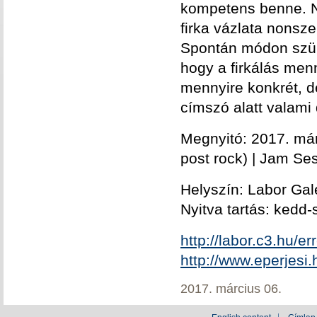
kompetens benne. Ni
firka vázlata nonsze
Spontán módon szüle
hogy a firkálás men
mennyire konkrét, de
címszó alatt valami
Megnyitó: 2017. már
post rock) | Jam Se
Helyszín: Labor Galé
Nyitva tartás: kedd
http://labor.c3.hu/e
http://www.eperjesi.
2017. március 06.