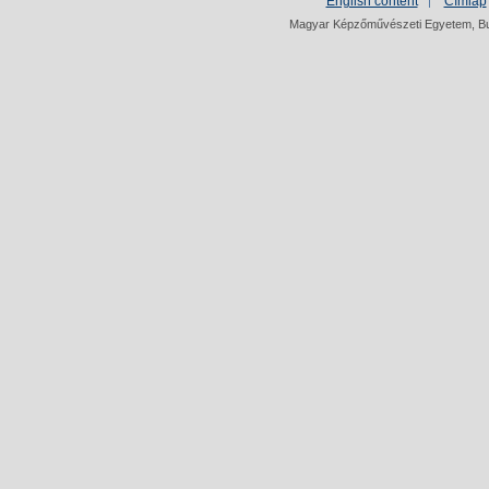
English content
Címlap
Magyar Képzőművészeti Egyetem, Bud