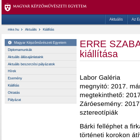
Aktuális
Az E
mke.hu
Aktuális
Kiállítás
ERRE SZABAD
Magyar Képzőművészeti Egyetem
Diplomamunkák
kiállítása
Aktuális állásajánlataink
Aktuális beszerzési pályázatok
Hírek
Labor Galéria
Esemény
megnyitó: 2017. már
Kiállítás
Oktatás
megtekinthető: 2017
Pályázat
Záróesemény: 2017.
sztereotípiák
Bárki felléphet a fi
történeti korokon át