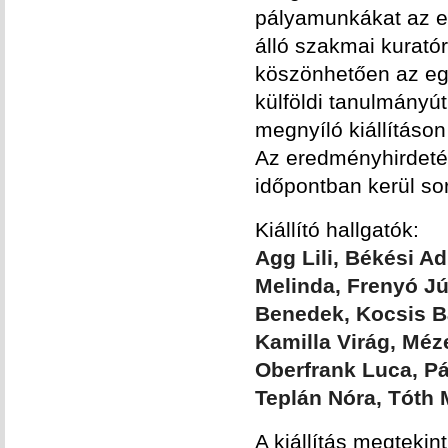
pályamunkákat az eg
álló szakmai kurató
köszönhetően az egy
külföldi tanulmányú
megnyíló kiállításo
Az eredményhirdetésr
időpontban kerül sor
Kiállító hallgatók:
Agg Lili, Békési A
Melinda, Frenyó Jú
Benedek, Kocsis B
Kamilla Virág, Méz
Oberfrank Luca, Pá
Teplán Nóra, Tóth 
A kiállítás megtekint