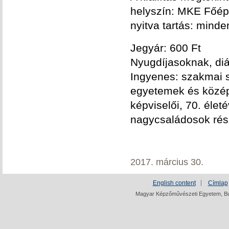
helyszín: MKE Főép
nyitva tartás: mind
Jegyár: 600 Ft
Nyugdíjasoknak, di
Ingyenes: szakmai 
egyetemek és középi
képviselői, 70. élet
nagycsaládosok rés
2017. március 30.
English content
Címlap
Magyar Képzőművészeti Egyetem, Bud