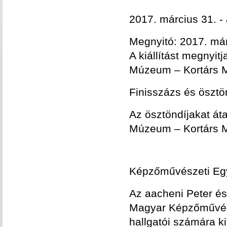
2017. március 31. - á
Megnyitó: 2017. má
A kiállítást megnyitj
Múzeum – Kortárs M
Finisszázs és ösztö
Az ösztöndíjakat áta
Múzeum – Kortárs M
é
Képzőművészeti Egy
Az aacheni Peter és
Magyar Képzőművés
hallgatói számára kií