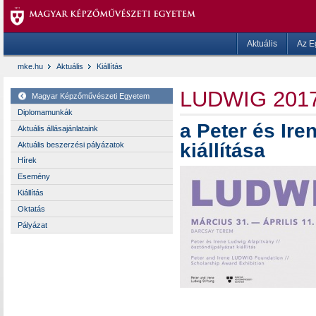
Aktuális
Az E
mke.hu
Aktuális
Kiállítás
LUDWIG 201
Magyar Képzőművészeti Egyetem
Diplomamunkák
a Peter és Ire
Aktuális állásajánlataink
kiállítása
Aktuális beszerzési pályázatok
Hírek
Esemény
Kiállítás
Oktatás
Pályázat