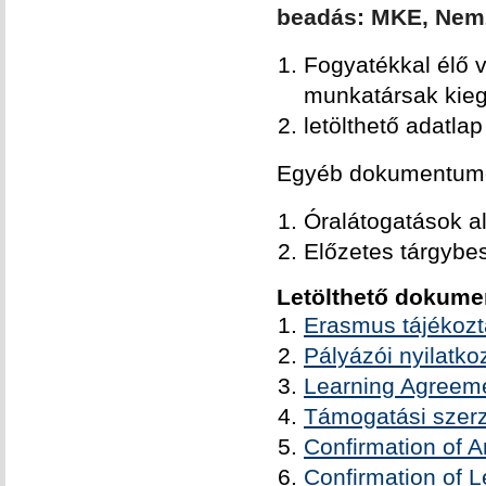
beadás: MKE, Nemz
Fogyatékkal élő 
munkatársak kieg
letölthető adatl
Egyéb dokumentum
Óralátogatások al
Előzetes tárgybe
Letölthető dokum
Erasmus tájékozt
Pályázói nyilatko
Learning Agreem
Támogatási szer
Confirmation of Ar
Confirmation of L