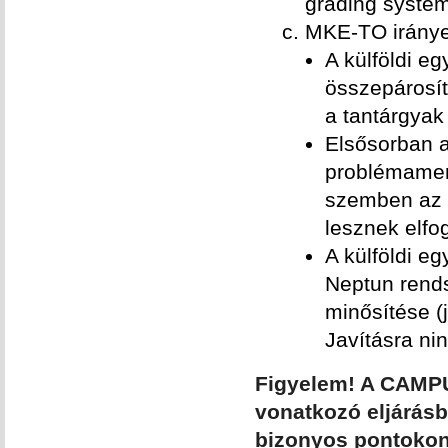
grading system
MKE-TO irányel
A külföldi e
összepárosí
a tantárgya
Elsősorban a
problémament
szemben az e
lesznek elfo
A külföldi e
Neptun rends
minősítése (
Javításra ni
Figyelem!
A CAMP
vonatkozó eljárás
bizonyos pontokon e