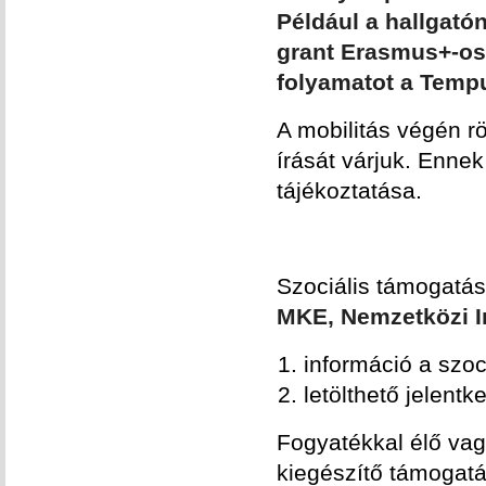
Például a hallgató
grant Erasmus+-os 
folyamatot a Tempu
A mobilitás végén r
írását várjuk. Enne
tájékoztatása.
Szociális támogatá
MKE, Nemzetközi I
információ a szoc
letölthető jelentk
Fogyatékkal élő va
kiegészítő támogat