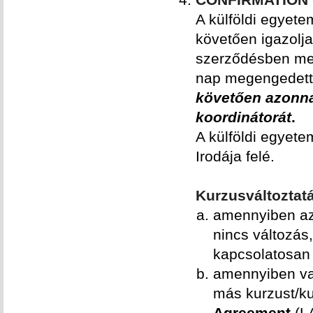
A külföldi egyet
követően igazolja
szerződésben mega
nap megengedett)
követően azonna
koordinátorát
.
A külföldi egyet
Irodája felé.
Kurzusváltoztat
amennyiben az 
nincs változás
kapcsolatosan
amennyiben val
más kurzust/ku
Agreement
(LA