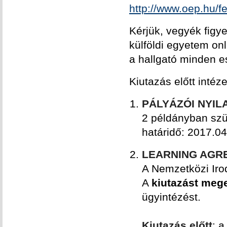
http://www.oep.hu/f
Kérjük, vegyék figy
külföldi egyetem onli
a hallgató minden e
Kiutazás előtt int
PÁLYÁZÓI NYIL
2 példányban szük
határidő: 2017.04
LEARNING AGRE
A Nemzetközi Irodá
A
kiutazást meg
ügyintézést.
Kiutazás előtt
: a