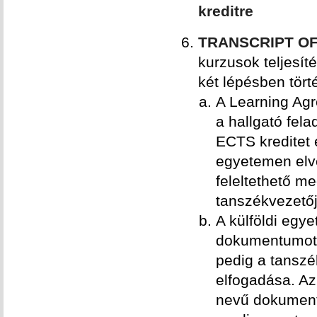
kreditre
TRANSCRIPT O
kurzusok teljesí
két lépésben tört
A Learning Agre
a hallgató fel
ECTS kreditet é
egyetemen elv
feleltethető m
tanszékvezetőjé
A külföldi egyet
dokumentumot 
pedig a tanszé
elfogadása. Az 
nevű dokumentu