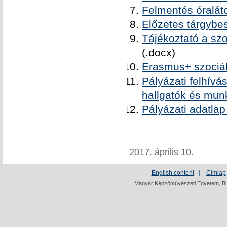
Felmentés óraláto
Előzetes tárgybe
Tájékoztató a sz
(.docx)
Erasmus+ szociál
Pályázati felhív
hallgatók és mun
Pályázati adatlap
2017. április 10.
English content
Címlap
Magyar Képzőművészeti Egyetem, Bud