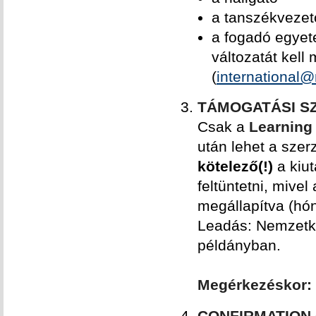
a tanszékveze
a fogadó egyet
változatát kel
(
international
TÁMOGATÁSI SZ
Csak a
Learning
után lehet a szerz
kötelező(!)
a kiu
feltüntetni, mive
megállapítva (hó
Leadás: Nemzetköz
példányban.
Megérkezéskor:
CONFIRMATION 