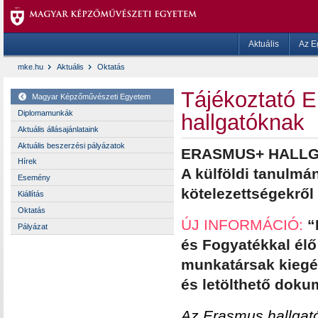
Aktuális
Az E
mke.hu
Aktuális
Oktatás
Tájékoztató 
Magyar Képzőművészeti Egyetem
Diplomamunkák
hallgatóknak
Aktuális állásajánlataink
Aktuális beszerzési pályázatok
ERASMUS+ HALLG
Hírek
A külföldi tanulmá
Esemény
kötelezettségekről
Kiállítás
Oktatás
ÚJ INFORMÁCIÓ:
“
Pályázat
és Fogyatékkal élő
munkatársak kiegé
és letölthető doku
Az Erasmus hallgatói