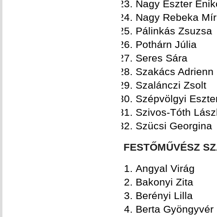
Nagy Eszter Enik
Nagy Rebeka Mír
Pálinkás Zsuzsa
Pothárn Júlia
Seres Sára
Szakács Adrienn
Szalánczi Zsolt
Szépvölgyi Eszter
Szivos-Tóth Lász
Szücsi Georgina
FESTŐMŰVÉSZ S
Angyal Virág
Bakonyi Zita
Berényi Lilla
Berta Gyöngyvér