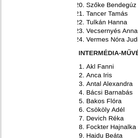
Szőke Bendegúz
Tancer Tamás
Tulkán Hanna
Vecsernyés Anna
Vermes Nóra Judi
INTERMÉDIA-MŰV
Akl Fanni
Anca Iris
Antal Alexandra
Bácsi Barnabás
Bakos Flóra
Csököly Adél
Devich Réka
Fockter Hajnalka
Hajdu Beáta