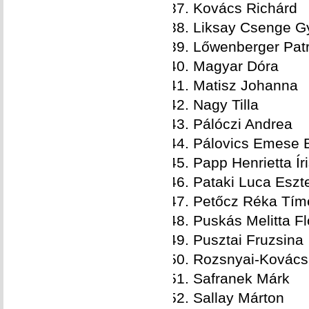
Kovács Richárd
Liksay Csenge G
Lőwenberger Patr
Magyar Dóra
Matisz Johanna
Nagy Tilla
Pálóczi Andrea
Pálovics Emese 
Papp Henrietta Ír
Pataki Luca Eszt
Petőcz Réka Tím
Puskás Melitta Fl
Pusztai Fruzsina
Rozsnyai-Kovács
Safranek Márk
Sallay Márton