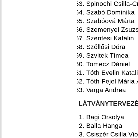
Spinochi Csilla-Cr
Szabó Dominika
Szabóová Márta
Szemenyei Zsuz
Szentesi Katalin
Szöllősi Dóra
Szvitek Tímea
Tomecz Dániel
Tóth Evelin Katal
Tóth-Fejel Mária
Varga Andrea
LÁTVÁNYTERVEZÉ
Bagi Orsolya
Balla Hanga
Csiszér Csilla Vio