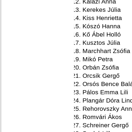
Kálazi Anna
Kerekes Júlia
Kiss Henrietta
Kószó Hanna
Kő Ábel Holló
Kusztos Júlia
Marchhart Zsófia
Mikó Petra
Orbán Zsófia
Orcsik Gergő
Orsós Bence Bal
Pálos Emma Lili
Plangár Dóra Lin
Rehorovszky An
Romvári Ákos
Schreiner Gergő