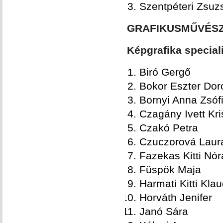
Szentpéteri Zsuz
GRAFIKUSMŰVÉSZ
Képgrafika special
Biró Gergő
Bokor Eszter Dor
Bornyi Anna Zsóf
Czagány Ivett Kri
Czakó Petra
Czuczorová Laur
Fazekas Kitti Nór
Füspök Maja
Harmati Kitti Klau
Horváth Jenifer
Janó Sára