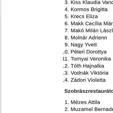
Kiss Klaudia Van
Kormos Brigitta
Krecs Eliza
Makk Cecília Már
Makó Milán Lász
Molnár Adrienn
Nagy Yvett
Péteri Dorottya
Tornyai Veronika
Tóth Hajnalka
Vodnák Viktória
Zádori Violetta
Szobrászrestauráto
Mézes Attila
Muzamel Bernade