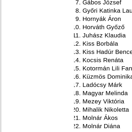
Gábos József
Győri Katinka La
Hornyák Áron
Horváth Győző
Juhász Klaudia
Kiss Borbála
Kiss Hadúr Benc
Kocsis Renáta
Kotormán Lili Fan
Küzmös Dominik
Ladócsy Márk
Magyar Melinda
Mezey Viktória
Mihalik Nikoletta
Molnár Ákos
Molnár Diána