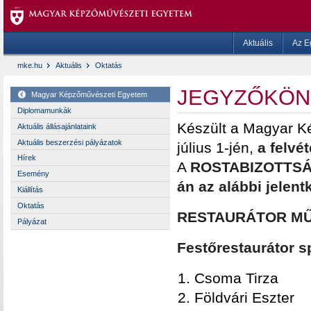
Aktuális
Az E
mke.hu
Aktuális
Oktatás
JEGYZŐKÖN
Magyar Képzőművészeti Egyetem
Diplomamunkák
Készült a Magyar K
Aktuális állásajánlataink
Aktuális beszerzési pályázatok
július 1-jén,
a felvé
Hírek
A
ROSTABIZOTTS
Esemény
án az alábbi jelent
Kiállítás
Oktatás
RESTAURÁTOR MŰ
Pályázat
Festőrestaurátor s
Csoma Tirza
Földvári Eszter