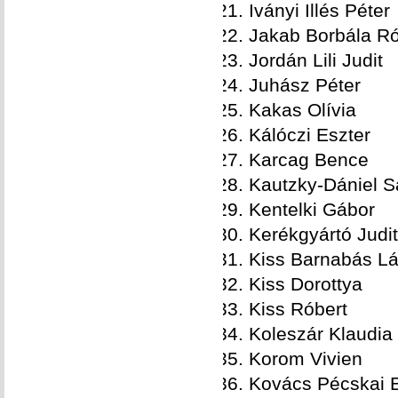
Iványi Illés Péter
Jakab Borbála R
Jordán Lili Judit
Juhász Péter
Kakas Olívia
Kálóczi Eszter
Karcag Bence
Kautzky-Dániel S
Kentelki Gábor
Kerékgyártó Judit
Kiss Barnabás Lá
Kiss Dorottya
Kiss Róbert
Koleszár Klaudia
Korom Vivien
Kovács Pécskai