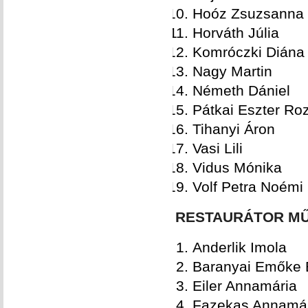
Hoóz Zsuzsanna
Horváth Júlia
Komróczki Diána
Nagy Martin
Németh Dániel
Pátkai Eszter Ro
Tihanyi Áron
Vasi Lili
Vidus Mónika
Volf Petra Noémi
RESTAURÁTOR MŰ
Anderlik Imola
Baranyai Emőke 
Eiler Annamária
Fazekas Annamá