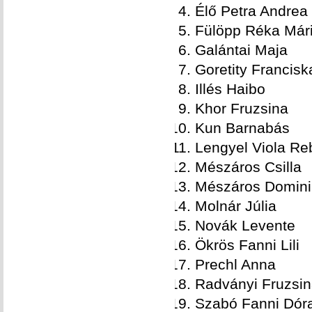
Élő Petra Andrea
Fülöpp Réka Már
Galántai Maja
Goretity Francisk
Illés Haibo
Khor Fruzsina
Kun Barnabás
Lengyel Viola Re
Mészáros Csilla
Mészáros Domini
Molnár Júlia
Novák Levente
Ökrös Fanni Lili
Prechl Anna
Radványi Fruzsi
Szabó Fanni Dór