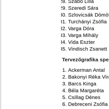
Szabó Lilla
Szeredi Sára
Szlovicsák Dömö
Turchányi Zsófia
Varga Dóra
Varga Mihály
Vida Eszter
Vindisch Zsanett
Tervezőgrafika spe
Ackerman Antal
Bakonyi Réka Vir
Barcs Kinga
Béla Margaréta
Csillag Dénes
Debreceni Zsófia