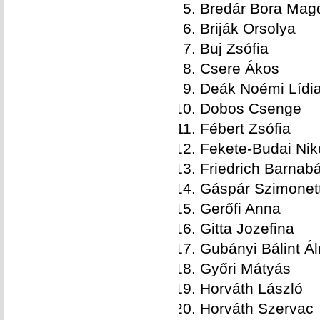
Bredár Bora Mag
Briják Orsolya
Buj Zsófia
Csere Ákos
Deák Noémi Lídi
Dobos Csenge
Fébert Zsófia
Fekete-Budai Niko
Friedrich Barnab
Gáspár Szimonet
Gerőfi Anna
Gitta Jozefina
Gubányi Bálint Á
Győri Mátyás
Horváth László
Horváth Szervac