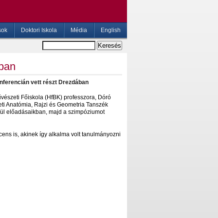
sok
Doktori Iskola
Média
English
ában
nferencián vett részt Drezdában
szeti Főiskola (HfBK) professzora, Dóró
ti Anatómia, Rajzi és Geometria Tanszék
örül előadásaikban, majd a szimpóziumot
cens is, akinek így alkalma volt tanulmányozni