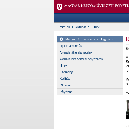
mke.hu
Aktuális
Hírek
K
Magyar Képzőművészeti Egyetem
Diplomamunkák
K
Aktuális állásajánlataink
A
Aktuális beszerzési pályázatok
S
Hírek
v
le
Esemény
Kiállítás
Kő
a
Oktatás
Pályázat
A
20