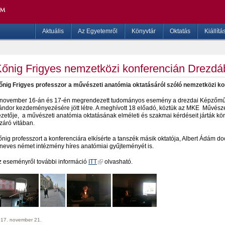
Aktuális
Az Egyetemről
Könyvtár
Oktatás
Kiállítá
őnig Frigyes nemzetközi konferencián Drezd
őnig Frigyes professzor a művészeti anatómia oktatásáról szóló nemzetközi ko
 november 16-án és 17-én megrendezett tudományos esemény a drezdai Képzőművé
ándor kezdeményezésére jött létre. A meghívott 18 előadó, köztük az MKE Művésze
ezetője, a művészeti anatómia oktatásának elméleti és szakmai kérdéseit járták k
záró vitában.
nig professzort a konferenciára elkísérte a tanszék másik oktatója, Albert Ádám do
 neves német intézmény híres anatómiai gyűjteményét is.
z eseményről további információ
ITT
olvasható.
17. november 21.