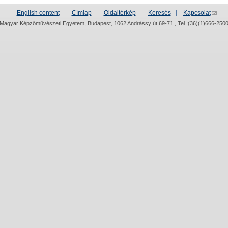
English content
Címlap
Oldaltérkép
Keresés
Kapcsolat
Magyar Képzőművészeti Egyetem, Budapest, 1062 Andrássy út 69-71., Tel.:(36)(1)666-250