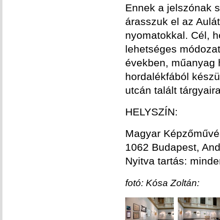
Ennek a jelszónak s
árasszuk el az Aulá
nyomatokkal. Cél, 
lehetséges módozat
években, műanyag hu
hordalékfából készü
utcán talált tárgyaira
HELYSZÍN:
Magyar Képzőművés
1062 Budapest, And
Nyitva tartás: mind
fotó: Kósa Zoltán: