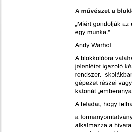
A művészet a blok
„Miért gondolják az
egy munka.”
Andy Warhol
A blokkolóóra vala
jelenlétet igazoló k
rendszer. Iskolákb
gépezet részei vagy
katonát „emberanyag
A feladat, hogy felh
a formanyomtatványok
alkalmazza a hivatal