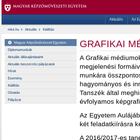
Aktuális
Az E
mke.hu
Aktuális
Kiállítás
GRAFIKAI M
Magyar Képzőművészeti Egyetem
Diplomamunkák
A Grafikai médiumok
Aktuális állásajánlataink
Aktuális beszerzési pályázatok
megjelenési formáiva
Hírek
munkára összpontosí
Esemény
hagyományos és inno
Kiállítás
Tanszék által meghird
Oktatás
évfolyamos képgrafi
Pályázat
Az Egyetem Aulájában
két feladatkiírásra 
A 2016/2017-es tanév