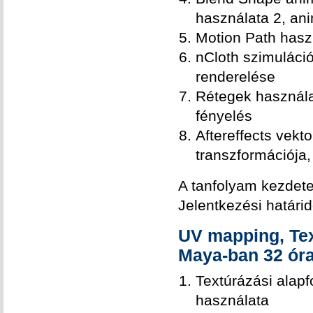
használata 2, ani
Motion Path haszn
nCloth szimuláci
renderelése
Rétegek használat
fényelés
Aftereffects vekt
transzformációja
A tanfolyam kezdet
Jelentkezési határi
UV mapping, Tex
Maya-ban 32 óra
Textúrázási alap
használata