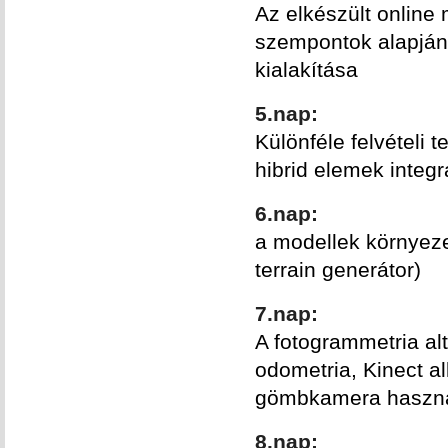
Az elkészült online
szempontok alapján
kialakítása
5.nap:
Különféle felvételi
hibrid elemek integ
6.nap:
a modellek környeze
terrain generátor)
7.nap:
A fotogrammetria al
odometria, Kinect 
gömbkamera haszná
8.nap: