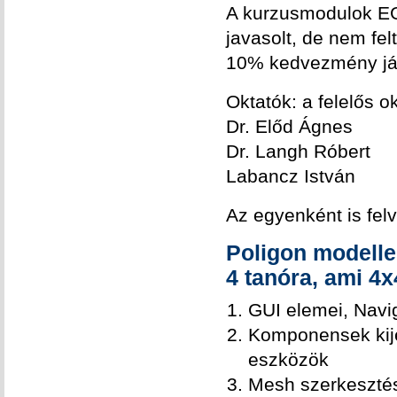
A kurzusmodulok E
javasolt, de nem fel
10% kedvezmény já
Oktatók: a felelős o
Dr. Előd Ágnes
Dr. Langh Róbert
Labancz István
Az egyenként is fel
Poligon modelle
4 tanóra, ami 4x
GUI elemei, Navi
Komponensek kije
eszközök
Mesh szerkeszté