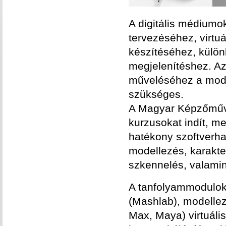
A digitális médiumo
tervezéséhez, virtuá
készítéséhez, külön
megjelenítéshez. Az
műveléséhez a mode
szükséges.
A Magyar Képzőművé
kurzusokat indít, m
hatékony szoftverhas
modellezés, karakte
szkennelés, valamin
A tanfolyammodulok 
(Mashlab), modelle
Max, Maya) virtuáli