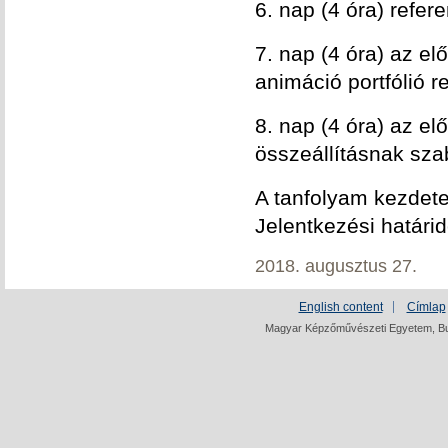
6. nap (4 óra) refer
7. nap (4 óra) az el
animáció portfólió 
8. nap (4 óra) az el
összeállításnak szab
A tanfolyam kezdet
Jelentkezési határi
2018. augusztus 27.
English content
Címlap
Magyar Képzőművészeti Egyetem, Bud