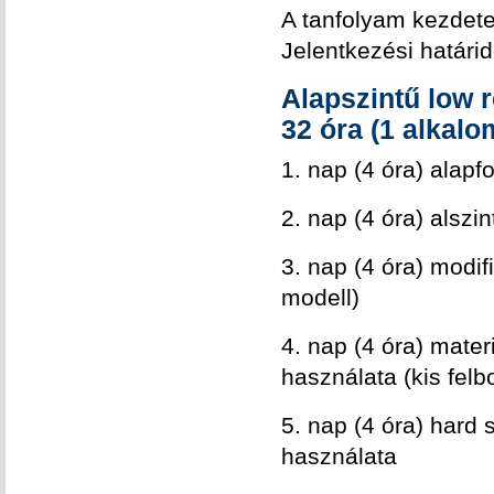
A tanfolyam kezdet
Jelentkezési határi
Alapszintű low 
32 óra (1 alkalo
1. nap (4 óra) alapf
2. nap (4 óra) alszi
3. nap (4 óra) modif
modell)
4. nap (4 óra) mater
használata (kis felb
5. nap (4 óra) hard
használata