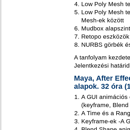
Low Poly Mesh te
Low Poly Mesh te
Mesh-ek között
Mudbox alapszin
Retopo eszközök
NURBS görbék és
A tanfolyam kezdet
Jelentkezési határi
Maya, After Effe
alapok. 32 óra (
A GUI animációs 
(keyframe, Blend 
A Time és a Rang
Keyframe-ek -A G
Blend Shape anim