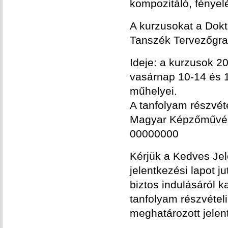
kompozitáló, fényelé
A kurzusokat a Dokt
Tanszék Tervezőgraf
Ideje: a kurzusok 20
vasárnap 10-14 és 
műhelyei.
A tanfolyam részvéte
Magyar Képzőművés
00000000
Kérjük a Kedves Jele
jelentkezési lapot j
biztos indulásáról k
tanfolyam részvételi
meghatározott jelent