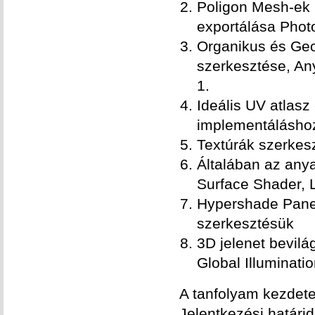
Poligon Mesh-ek ki
exportálása Phot
Organikus és Geom
szerkesztése, An
1.
Ideális UV atlasz
implementáláshoz
Textúrák szerke
Általában az any
Surface Shader, 
Hypershade Panel
szerkesztésük
3D jelenet bevilág
Global Illuminati
A tanfolyam kezdet
Jelentkezési határi