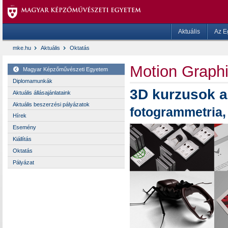
Aktuális
Az E
mke.hu
Aktuális
Oktatás
Motion Graph
Magyar Képzőművészeti Egyetem
Diplomamunkák
3D kurzusok 
Aktuális állásajánlataink
Aktuális beszerzési pályázatok
fotogrammetria,
Hírek
Esemény
Kiállítás
Oktatás
Pályázat