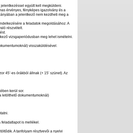
 a jelentkezéssel együtt kell megküldeni.
mas érvényes, fényképes igazolvány és a
hiányában a jelentkező nem kezdheti meg a
rendelkezésére a feladatok megoldásához. A
aló részvételt.
ést.
etkező vizsgaperiódusban meg lehet ismételni.
tő dokumentumoknál) visszaküldésével.
zor 45’-es órákból állnak (+ 15’ szünet). Az
tében kerül sor.
ul a letölthető dokumentumoknál)
tatni.
feladatlapot is mellékel.
öltődik. A tanfolyam résztvevői a nyelvi