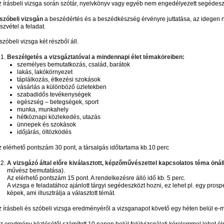
z írásbeli vizsga során szótár, nyelvkönyv vagy egyéb nem engedélyezett segédeszk
szóbeli vizsgán
a beszédértés és a beszédkészség érvényre juttatása, az idegen 
szvétel a feladat.
szóbeli vizsga két részből áll.
Beszélgetés a vizsgáztatóval a mindennapi élet témaköreiben:
személyes bemutatkozás, család, barátok
lakás, lakókörnyezet
táplálkozás, étkezési szokások
vásárlás a különböző üzletekben
szabadidős tevékenységek
egészség – betegségek, sport
munka, munkahely
hétköznapi közlekedés, utazás
ünnepek és szokások
időjárás, öltözködés
z elérhető pontszám 30 pont, a társalgás időtartama kb.10 perc
A vizsgázó által előre kiválasztott, képzőművészettel kapcsolatos téma önál
művész bemutatása).
Az elérhető pontszám 15 pont. A rendelkezésre álló idő kb. 5 perc.
A vizsga e feladatához ajánlott tárgyi segédeszközt hozni, ez lehet pl. egy prospek
képek, ami illusztrálja a választott témát.
 írásbeli és szóbeli vizsga eredményéről a vizsganapot követő egy héten belül e-m