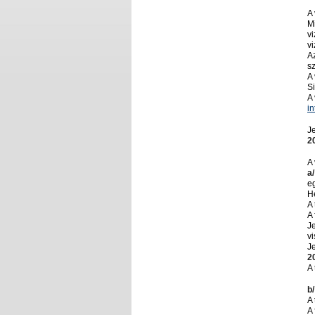
A 
M
v
vi
A
sz
A
Si
A 
i
Je
2
A
a/
e
H
A
A 
J
v
Je
2
A 
b/
A 
A 