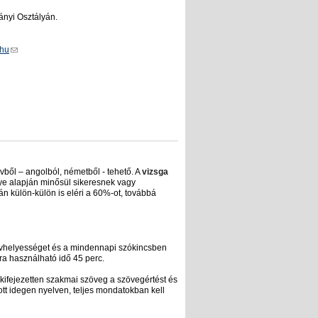
ányi Osztályán.
.hu
vből – angolból, németből - tehető. A
vizsga
nye alapján minősül sikeresnek vagy
gán külön-külön is eléri a 60%-ot, továbbá
yelvhelyességet és a mindennapi szókincsben
ra használható idő 45 perc.
ifejezetten szakmai szöveg a szövegértést és
tt idegen nyelven, teljes mondatokban kell