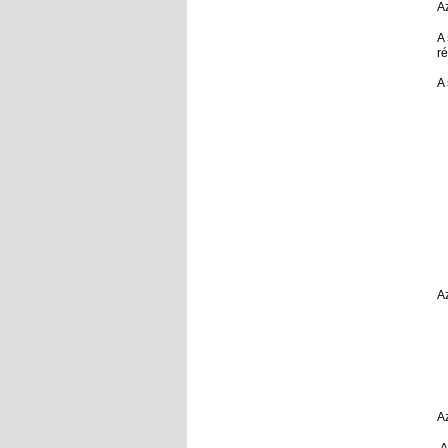
A
A
ré
A 
A
Az