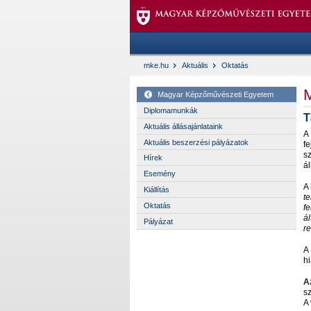
mke.hu
Aktuális
Oktatás
M
Magyar Képzőművészeti Egyetem
Diplomamunkák
T
Aktuális állásajánlataink
A
Aktuális beszerzési pályázatok
fe
s
Hírek
ál
Esemény
A
Kiállítás
te
Oktatás
fe
á
l
Pályázat
r
A 
hi
Az
sz
A 