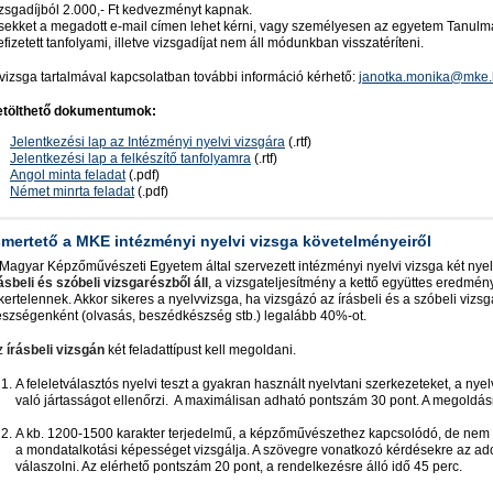
izsgadíjból 2.000,- Ft kedvezményt kapnak.
sekket a megadott e-mail címen lehet kérni, vagy személyesen az egyetem Tanulm
fizetett tanfolyami, illetve vizsgadíjat nem áll módunkban visszatéríteni.
 vizsga tartalmával kapcsolatban további információ kérhető:
janotka.monika@mke
etölthető dokumentumok:
Jelentkezési lap az Intézményi nyelvi vizsgára
(.rtf)
Jelentkezési lap a felkészítő tanfolyamra
(.rtf)
Angol minta feladat
(.pdf)
Német minrta feladat
(.pdf)
smertető a MKE intézményi nyelvi vizsga követelményeiről
 Magyar Képzőművészeti Egyetem által szervezett intézményi nyelvi vizsga két nyel
ásbeli és szóbeli vizsgarészből áll
, a vizsgateljesítmény a kettő együttes eredmé
kertelennek. Akkor sikeres a nyelvvizsga, ha vizsgázó az írásbeli és a szóbeli vizs
észségenként (olvasás, beszédkészség stb.) legalább 40%-ot.
z
írásbeli vizsgán
két feladattípust kell megoldani.
A feleletválasztós nyelvi teszt a gyakran használt nyelvtani szerkezeteket, a n
való jártasságot ellenőrzi. A maximálisan adható pontszám 30 pont. A megoldás
A kb. 1200-1500 karakter terjedelmű, a képzőművészethez kapcsolódó, de nem k
a mondatalkotási képességet vizsgálja. A szövegre vonatkozó kérdésekre az ado
válaszolni. Az elérhető pontszám 20 pont, a rendelkezésre álló idő 45 perc.