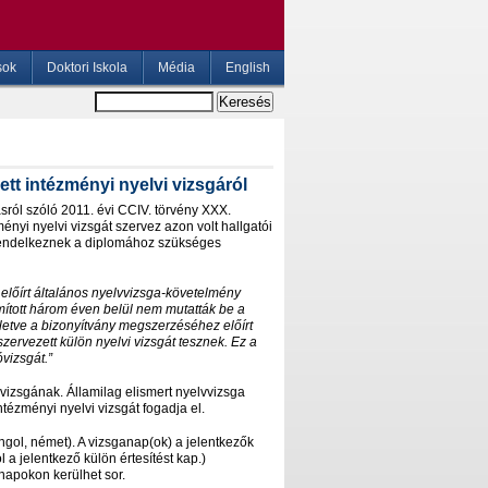
sok
Doktori Iskola
Média
English
tt intézményi nyelvi vizsgáról
ról szóló 2011. évi CCIV. törvény XXX.
ényi nyelvi vizsgát szervez azon volt hallgatói
ndelkeznek a diplomához szükséges
el
őí
rt
á
ltal
á
nos nyelvvizsga-k
ö
vetelm
é
ny
m
í
tott h
á
rom
é
ven bel
ü
l nem mutatt
á
k be a
illetve a bizony
í
tv
á
ny megszerz
é
s
é
hez el
őí
rt
 szervezett k
ü
l
ö
n nyelvi vizsg
á
t tesznek. Ez a
ó
vizsg
á
t.
”
vvizsgának. Államilag elismert nyelvvizsga
tézményi nyelvi vizsgát fogadja el.
angol, német). A vizsganap(ok) a jelentkezők
 a jelentkező külön értesítést kap.)
anapokon kerülhet sor.