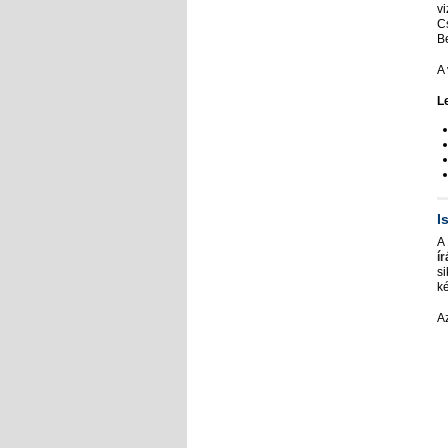
v
C
Be
A
L
I
A
ír
si
k
A