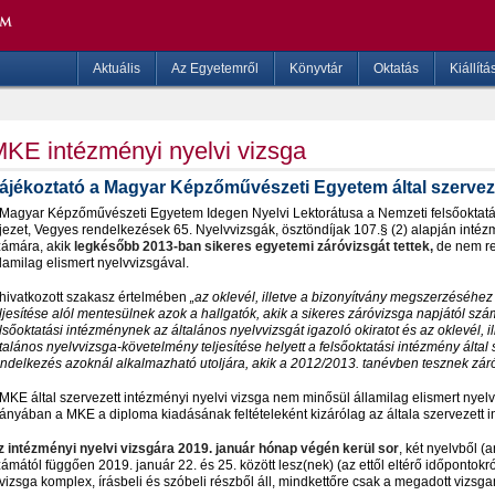
Aktuális
Az Egyetemről
Könyvtár
Oktatás
Kiállítá
KE intézményi nyelvi vizsga
ájékoztató a Magyar Képzőművészeti Egyetem által szerveze
 Magyar Képzőművészeti Egyetem Idegen Nyelvi Lektorátusa a Nemzeti felsőoktatás
jezet, Vegyes rendelkezések 65. Nyelvvizsgák, ösztöndíjak 107.§ (2) alapján intézm
zámára, akik
legk
é
s
ő
bb 2013-ban sikeres egyetemi z
á
r
ó
vizsg
á
t tettek,
de nem re
lamilag elismert nyelvvizsgával.
 hivatkozott szakasz értelmében
„
az oklev
é
l, illetve a bizony
í
tv
á
ny megszerz
é
s
é
hez 
ljes
í
t
é
se al
ó
l mentes
ü
lnek azok a hallgat
ó
k, akik a sikeres z
á
r
ó
vizsga napj
á
t
ó
l sz
á
ls
ő
oktat
á
si int
é
zm
é
nynek az
á
ltal
á
nos nyelvvizsg
á
t igazol
ó
okiratot
é
s az oklev
é
l, 
tal
á
nos nyelvvizsga-k
ö
vetelm
é
ny teljes
í
t
é
se helyett a fels
ő
oktat
á
si int
é
zm
é
ny
á
ltal
endelkez
é
s azokn
á
l alkalmazhat
ó
utolj
á
ra, akik a 2012/2013.
tan
é
vben tesznek z
á
r
MKE által szervezett intézményi nyelvi vizsga nem minősül államilag elismert nyel
ányában a MKE a diploma kiadásának feltételeként kizárólag az általa szervezett in
 int
é
zm
é
nyi nyelvi vizsg
á
ra 2019. janu
á
r h
ó
nap v
é
g
é
n ker
ü
l sor
, két nyelvből (
ámától függően 2019. január 22. és 25. között lesz(nek) (az ettől eltérő időpontokról
vizsga komplex, írásbeli és szóbeli részből áll, mindkettőre csak a megadott vizsg