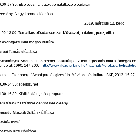
6.00-17.30: Első éves hallgatók bemutatkozó előadásai
zécsényi-Nagy Loránd előadása
2019. március 12. kedd
1.00-13.00: Tematikus előadássorozat: Művészet, hatalom, pénz, etika
z avantgárd mint magas kultúra
eregi Tamás előadása
vasmányok: Adorno - Horkheimer: "A kultúripar. A felvilágosodás mint a tömegek bec
ondolat, 1990, 147-200. -
http://www.filozofia.bme.hu/materials/kerekgyarto/Eszte
lement Greenberg: "Avantgárd és giccs." In: Művészet és kultúra. BKF, 2013, 15-27.
3.00-14.30: ebédszünet
.30-16.30: Kiállítás látogatási program
em látunk tisztán/We cannot see clearly
zegedy-Maszák Zoltán kiállítása
lashforword
sztola Kitti kiállítása