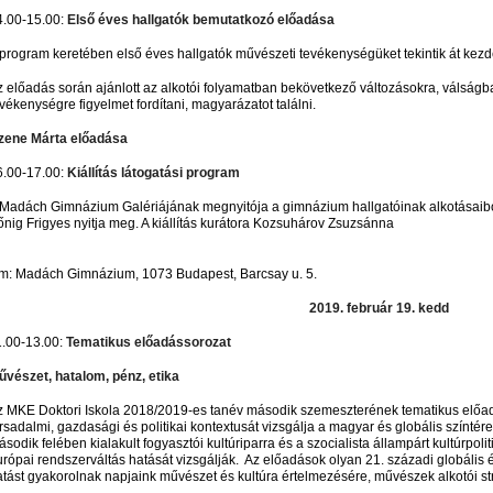
4.00-15.00:
Első éves hallgatók bemutatk
program keretében első éves hallgatók művészeti tevékenységüket tekintik át kezdet
z előadás során ajánlott az alkotói folyamatban bekövetkező változásokra, válságb
evékenységre figyelmet fordítani, magyarázato
Czene Márta el
6.00-17.00:
Kiállítás látogatási program
Madách Gimnázium Galériájának megnyitója a gimnázium hallgatóinak alkotásaiból rend
őnig Frigyes nyitja meg. A kiállítás kurátora Koz
ím: Madách Gimnázium, 1073 Budapest, Barcsay u. 5.
2019. február 19. kedd
1.00-13.00:
Tematikus előadássorozat
űvészet, hatalom, pénz, etika
z MKE Doktori Iskola 2018/2019-es tanév második szemeszterének tematikus előa
rsadalmi, gazdasági és politikai kontextusát vizsgálja a magyar és globális színté
sodik felében kialakult fogyasztói kultúriparra és a szocialista állampárt kultúrpoliti
rópai rendszerváltás hatását vizsgálják. Az előadások olyan 21. századi globális é
atást gyakorolnak napjaink művészet és kultúra értelmezésére, művészek alkotói str