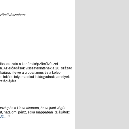
épzőművészetben:
s, 2006.
, etika
dássorozata a kortárs képzőművészet
ren. Az előadások visszatekintenek a 20. század
kájára, illetve a globalizmus és a kelet-
s lokális folyamatokat is tárgyalnak, amelyek
atégiájára.
rszág és a Haza akartam, haza jutni végül
et, hatalom, pénz, etika mappában találjátok:
2...