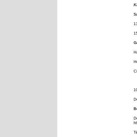
K
S
1
1
G
H
H
C
1
D
B
Do
ht
T