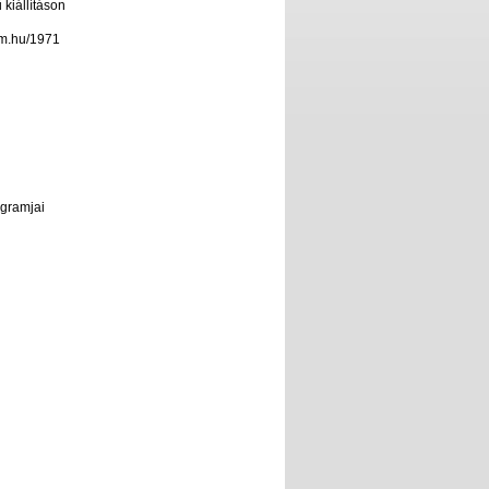
 kiállításon
eum.hu/1971
ogramjai
program
rok tárlatvezetése