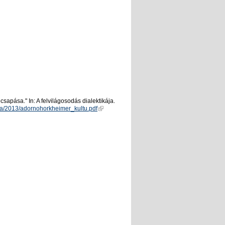
sapása." In: A felvilágosodás dialektikája.
tika/2013/adornohorkheimer_kultu.pdf