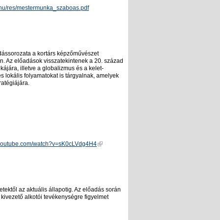
e.hu/res/mestermunka_szaboas.pdf
dássorozata a kortárs képzőművészet
ren. Az előadások visszatekintenek a 20. század
kájára, illetve a globalizmus és a kelet-
s lokális folyamatokat is tárgyalnak, amelyek
atégiájára.
.youtube.com/watch?v=sK0cLVdg4H4
tektől az aktuális állapotig. Az előadás során
kivezető alkotói tevékenységre figyelmet