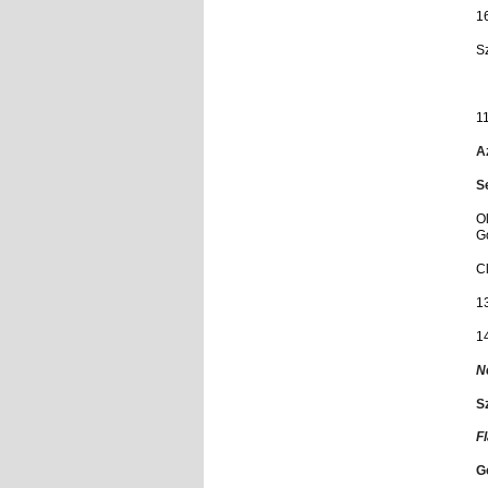
1
S
1
A
S
Ol
G
C
1
14
N
S
F
Go