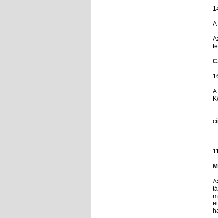
1
A 
A
t
1
A 
K
c
1
M
A
tá
má
eu
h