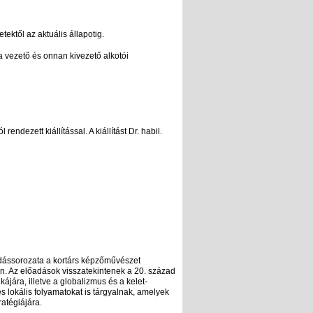
ozó előadása
ektől az aktuális állapotig.
a vezető és onnan kivezető alkotói
t találni.
őadása
ezett kiállítással. A kiállítást Dr. habil.
suhárov Zsuzsánna
dássorozata a kortárs képzőművészet
ren. Az előadások visszatekintenek a 20. század
kájára, illetve a globalizmus és a kelet-
s lokális folyamatokat is tárgyalnak, amelyek
atégiájára.