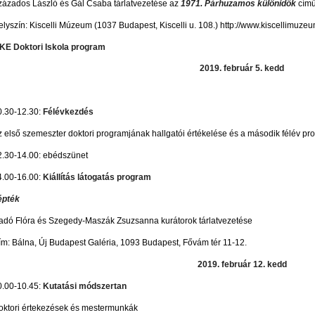
zázados László és Gál Csaba tárlatvezetése az
1971. Párhuzamos különidők
című
elyszín: Kiscelli Múzeum (1037 Budapest, Kiscelli u. 108.) http://www.kiscellimuz
KE Doktori Iskola program
2019. február 5. kedd
0.30-12.30:
Félévkezdés
z első szemeszter doktori programjának hallgatói értékelése és a második félév pr
2.30-14.00: ebédszünet
4.00-16.00:
Kiállítás látogatás 
Lépték
adó Flóra és Szegedy-Maszák Zsuzsanna kuráto
ím: Bálna, Új Budapest Galéria, 1093 Budapest, Fővám tér 11-12.
2019. február 12. kedd
0.00-10.45:
Kutatási módszertan
oktori értekezések és mestermunkák