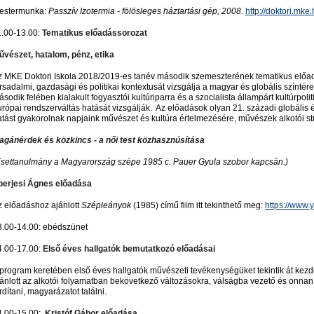
estermunka:
Passzív Izotermia - fölösleges háztartási gép, 2008.
http://doktori.mk
1.00-13.00:
Tematikus előadássorozat
űvészet, hatalom, pénz, etika
z MKE Doktori Iskola 2018/2019-es tanév második szemeszterének tematikus előa
rsadalmi, gazdasági és politikai kontextusát vizsgálja a magyar és globális színté
sodik felében kialakult fogyasztói kultúriparra és a szocialista állampárt kultúrpoliti
rópai rendszerváltás hatását vizsgálják. Az előadások olyan 21. századi globális é
atást gyakorolnak napjaink művészet és kultúra értelmezésére, művészek alkotói str
agánérdek és közkincs - a női test közhasznúsítása
Esettanulmány a Magyarország szépe 1985 c. Pauer Gyula szobor kapcsán.)
perjesi Ágnes előadása
z előadáshoz ajánlott
Szépleányok
(1985) című film itt tekinthető meg:
https://www
3.00-14.00: ebédszünet
4.00-17.00:
Első éves hallgatók bemutatkozó előadásai
program keretében első éves hallgatók művészeti tevékenységüket tekintik át kezde
jánlott az alkotói folyamatban bekövetkező változásokra, válságba vezető és onnan 
rdítani, magyarázatot találni.
4.00-15.00:
Kristóf Gábor előadása