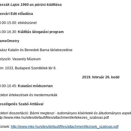
assák Lajos 1960-as párizsi kiállítása
asvári Edit előadása
3.00-15.00: ebédszünet
5.00-16.30:
Kiállítás látogatási program
ameOmetry
aász Katalin és Benedek Barna tárlatvezetése
elyszín: Vasarely Múzeum
ím: 1033, Budapest Szentlélek tér 6.
2019. február 26. kedd
0.00-10.45:
Kutatási módszertan
oktori értekezések és mestermunkák
eszélgetés Szabó Attilával
ktori disszertáció:
Bármi megteszi - tudományos kísérletek és áltudományos asp
tp://www.mke.hu/sites/default/files/attachment/ertekezes_szaboas.pdf
ézisek:
http://www.mke.hu/sites/default/files/attachment/tezisek_szaboas.pdf