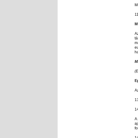
M
1
M
A
tá
má
eu
h
M
(
E
A
1
1
A 
a
fo
1