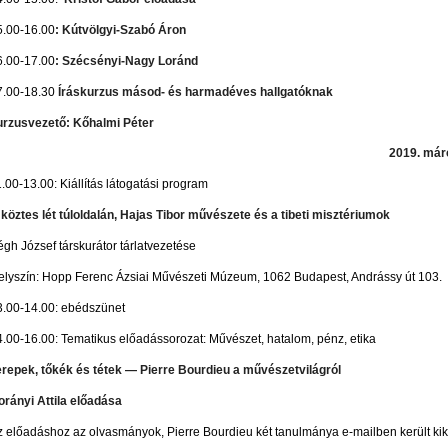
5.00-16.00
: Kútvölgyi-Szabó Áron
6.00-17.00
: Szécsényi-Nagy Loránd
7.00-18.30
Íráskurzus másod- és harmadéves hallgatóknak
urzusvezető: Kőhalmi Péter
2019. már
.00-13.00: Kiállítás látogatási program
 köztes lét túloldalán, Hajas Tibor művészete és a tibeti misztériumok
gh József társkurátor tárlatvezetése
elyszín: Hopp Ferenc Ázsiai Művészeti Múzeum, 1062 Budapest, Andrássy út 103.
3.00-14.00: ebédszünet
4.00-16.00: Tematikus előadássorozat: Művészet, hatalom, pénz, etika
erepek, tőkék és tétek — Pierre Bourdieu a művészetvilágról
orányi Attila előadása
z előadáshoz az olvasmányok, Pierre Bourdieu két tanulmánya e-mailben került ki