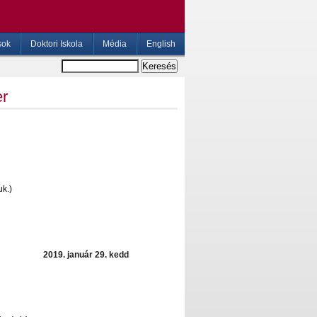
sok
Doktori Iskola
Média
English
er
uk.)
2019. január 29. kedd