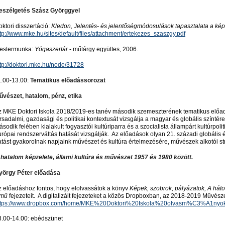
eszélgetés Szász Györggyel
ktori disszertáció:
Kledon, Jelentés- és jelentőségmódosulások tapasztalata a k
tp://www.mke.hu/sites/default/files/attachment/ertekezes_szaszgy.pdf
estermunka:
Yógaszertár
- műtárgy együtte
ttp://doktori.mke.hu/node/31728
1.00-13.00:
Tematikus előadássorozat
Művészet, hatalom, pénz
z MKE Doktori Iskola 2018/2019-es tanév második szemeszterének tematikus előa
rsadalmi, gazdasági és politikai kontextusát vizsgálja a magyar és globális színté
sodik felében kialakult fogyasztói kultúriparra és a szocialista állampárt kultúrpoliti
rópai rendszerváltás hatását vizsgálják. Az előadások olyan 21. századi globális é
atást gyakorolnak napjaink művészet és kultúra értelmezésére, művészek alkotói str
 hatalom képzelete, állami kultúra és művészet 1957 és 1980 között.
yörgy Péter előadása
z előadáshoz fontos, hogy elolvassátok a könyv
Képek, szobrok, pályázatok, A háto
ímű
fejezeteit. A digitalizált fejezeteket a közös Dropboxban, az 2018-2019 Művész
ttps://www.dropbox.com/home/MKE%20Doktori%20Iskola%20olvasm%C3%A1nyok/
3.00-14.00: ebédszünet