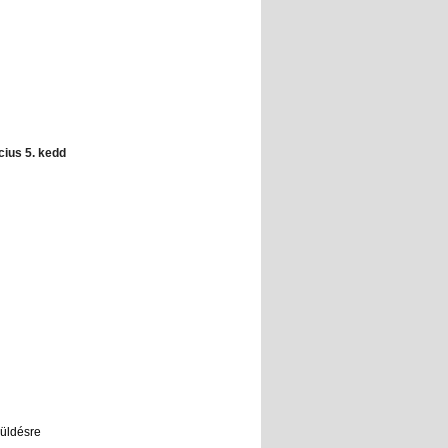
cius 5. kedd
küldésre