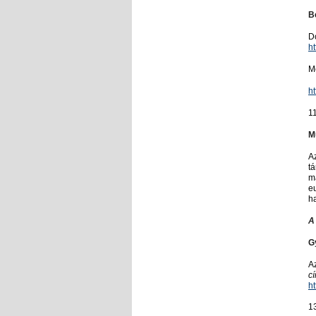
B
Do
ht
M
h
1
A
tá
má
eu
h
A
G
A
c
h
1