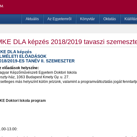
Aktuális
Az Egyetemről
Könyvtár
Oktatás
Kiállítá
KE DLA képzés 2018/2019 tavaszi szemeszt
KE DLA képzés
LMÉLETI ELŐADÁSOK
018/2019-ES TANÉV II. SZEMESZTER
z előadások helyszíne:
agyar Képzőművészeti Egyetem Doktori Iskola
eszty-ház, 1063 Budapest Kmety Gy. u. 27.
setleges más helyszínt külön jelzünk, valamint a programváltoztatás jogát fenntartj
KE Doktori Iskola program
1.00-13.00: