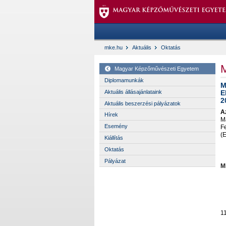
mke.hu
Aktuális
Oktatás
M
Magyar Képzőművészeti Egyetem
Diplomamunkák
M
Aktuális állásajánlataink
E
2
Aktuális beszerzési pályázatok
A
Hírek
M
Esemény
F
(E
Kiállítás
Oktatás
Pályázat
M
1