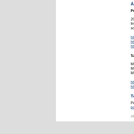
A
Po
20
In
so
h
h
h
Sz
Mu
Ma
MK
h
ht
T
P
p
20