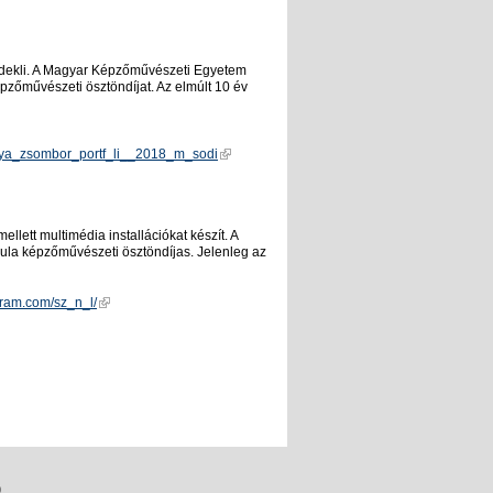
érdekli. A Magyar Képzőművészeti Egyetem
̋művészeti ösztöndíjat. Az elmúlt 10 év
_lya_zsombor_portf_li__2018_m_sodi
ett multimédia installációkat készít. A
 képzőművészeti ösztöndíjas. Jelenleg az
gram.com/sz_n_l/
0