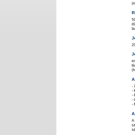
(m
Re
50
di
ta
J
20
J
e
ta
(h
A
- 
- 
- 
- 
- 
A
A 
sz
sz