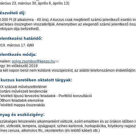
árcius 23, március 30, április 6, április 13)
́szvételi díj:
.000 Ft (8 alkalomra - 40 óra). A kurzus csak megfelelő számú jelentkező esetén ind
́jat teljes összegben visszatérítjük. Amennyiben az elegendő számú jelentkező öss
nfolyam díja befizethető.
elentkezési határidő:
19. március 17. éjfél
elentkezés módja:
mailen:
polya.zsombor@kepzo.hu
́rgy: Im előkészítő 2019
a két napon belül nem küldünk visszajelzést, az alábbi telefonszámon érdeklődjo
 kurzus keretében oktatott tárgyak:
XX századi művészettörténet
Kortárs művészeti tendenciák
Felvételi típusú tervezési feladatok - Portfólió konzultáció
Otthoni feladatok elemzése
Felvételi mappa összerakás
nyag és eszközigény:
szükséges felszerelés alkalmanként változik, ezért emailben és az órákon időben i
én, vízfesték, tempera, újságpapír, színes kartonok, hurkapálcika, folyékony ragasztó
ínes ceruza, alkoholos filc, okostelefon (és letöltő kábel) stb.)