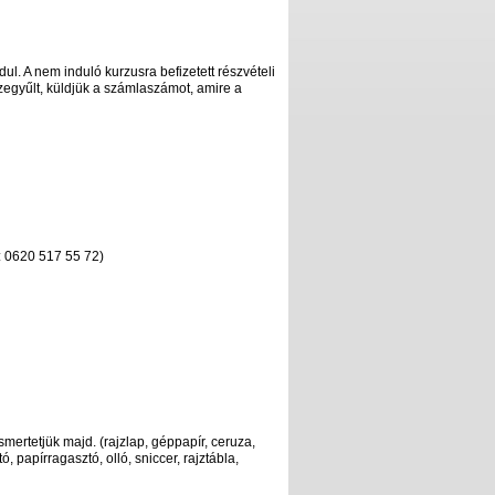
ul. A nem induló kurzusra befizetett részvételi
zegyűlt, küldjük a számlaszámot, amire a
̈n: 0620 517 55 72)
smertetjük majd. (rajzlap, géppapír, ceruza,
, papírragasztó, olló, sniccer, rajztábla,