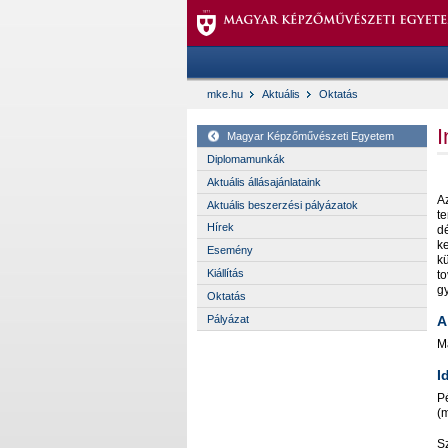
mke.hu
Aktuális
Oktatás
I
Magyar Képzőművészeti Egyetem
Diplomamunkák
Aktuális állásajánlataink
Az
Aktuális beszerzési pályázatok
te
Hírek
de
ke
Esemény
ku
Kiállítás
to
gy
Oktatás
A
Pályázat
Ma
I
Pe
(m
S