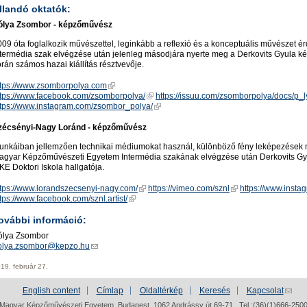
́llandó oktatók:
́lya Zsombor - képzőművész
09 óta foglalkozik művészettel, leginkább a reflexió és a konceptuális művészet 
termédia szak elvégzése után jelenleg másodjára nyerte meg a Derkovits Gyula képzo
rán számos hazai kiállítás résztvevője.
ttps://www.zsomborpolya.com
ttps://www.facebook.com/zsomborpolya/
https://issuu.com/zsomborpolya/docs/p
ttps://www.instagram.com/zsombor_polya/
écsényi-Nagy Loránd - képzőművész
nkáiban jellemzően technikai médiumokat használ, különböző fény leképezések mell
gyar Képzőművészeti Egyetem Intermédia szakának elvégzése után Derkovits Gyula
E Doktori Iskola hallgatója.
ttps://www.lorandszecsenyi-nagy.com/
https://vimeo.com/sznl
https://www.insta
tps://www.facebook.com/sznl.artist/
ovábbi információ:
ólya Zsombor
olya.zsombor@kepzo.hu
19. február 27.
English content
Címlap
Oldaltérkép
Keresés
Kapcsolat
Magyar Képzőművészeti Egyetem, Budapest, 1062 Andrássy út 69-71., Tel.:(36)(1)666-250