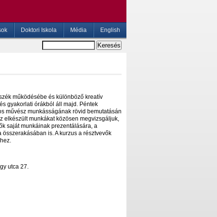
sok
Doktori Iskola
Média
English
ék működésébe és különböző kreatív
s gyakorlati órákból áll majd. Péntek
ámos művész munkásságának rövid bemutatásán
z elkészült munkákat közösen megvizsgáljuk,
 saját munkáinak prezentálására, a
a összerakásában is. A kurzus a résztvevők
ihez.
gy utca 27.