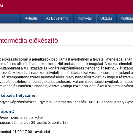
Aktuális
Az Egyetemről
Könyvtár
Oktatás
Kiállítá
ntermédia előkészítő
 előkészítő során a jelentkezők bepillantást nyerhetnek a felvételi menetébe, a tansz
rvezési és alkotói feladatokon keresztül próbára tehetik magukat. A kurzus elméleti é
́lutánonként a XX. századi és kortárs képzőművészet tendenciáit tekintjük át sz
resztül. A szombati napokon felvételi típusú feladatokat veszünk sorra, melyeknél a
̈lső szempontrendszerek beemelésével. Nagy hangsúlyt fektetünk majd a résztvevők
vábbfejlesztetési lehetőségek átbeszélésére, valamint segítséget nyújtunk a mapp
akorlati és elméleti tudását fejlesztve kívánja közelebb vinni őket a sikeres felvétel
 képzés helyszíne:
gyar Képzőművészeti Egyetem - Intermédia Tanszék 1063, Budapest, Kmety Györ
dőpont:
́ntek 16:00-20:00 - elmélet
árcius 22, március 29, április 5, április 12)
zombat: 11:00-17:00 - gyakorlat