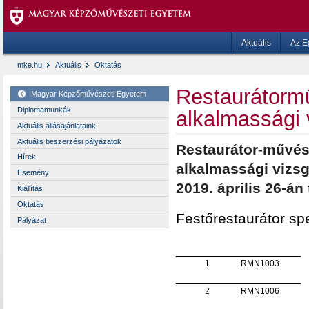
Aktuális
Az E
mke.hu
Aktuális
Oktatás
Restaurátorm
Magyar Képzőművészeti Egyetem
Diplomamunkák
alkalmassági
Aktuális állásajánlataink
Aktuális beszerzési pályázatok
Restaurátor-művész
Hírek
alkalmassági vizs
Esemény
2019. április 26-án 
Kiállítás
Oktatás
Festőrestaurátor spe
Pályázat
1
RMN1003
2
RMN1006