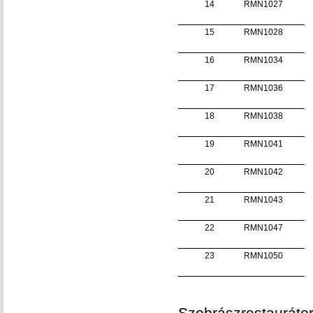
14
RMN1027
15
RMN1028
16
RMN1034
17
RMN1036
18
RMN1038
19
RMN1041
20
RMN1042
21
RMN1043
22
RMN1047
23
RMN1050
Szobrászrestaurátor