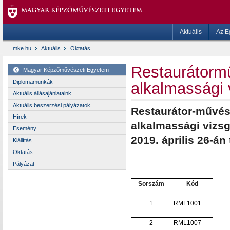
Aktuális
Az E
mke.hu
Aktuális
Oktatás
Restaurátorm
Magyar Képzőművészeti Egyetem
Diplomamunkák
alkalmassági
Aktuális állásajánlataink
Aktuális beszerzési pályázatok
Restaurátor-művész
Hírek
alkalmassági vizs
Esemény
2019. április 26-án 
Kiállítás
Oktatás
Pályázat
Sorszám
Kód
1
RML1001
2
RML1007