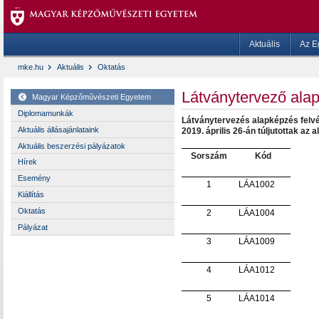
Aktuális
Az E
mke.hu
Aktuális
Oktatás
Látványtervező ala
Magyar Képzőművészeti Egyetem
Diplomamunkák
Látványtervezés alapképzés felvé
Aktuális állásajánlataink
2019. április 26-án túljutottak az a
Aktuális beszerzési pályázatok
Sorszám
Kód
Hírek
Esemény
1
LÁA1002
Kiállítás
Oktatás
2
LÁA1004
Pályázat
3
LÁA1009
4
LÁA1012
5
LÁA1014