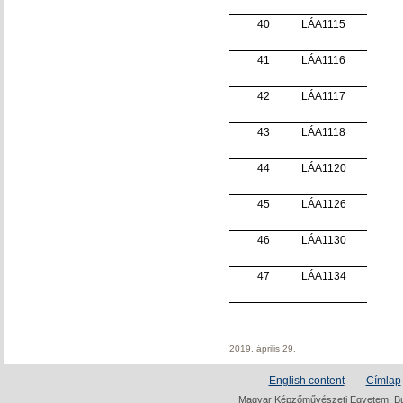
40
LÁA1115
41
LÁA1116
42
LÁA1117
43
LÁA1118
44
LÁA1120
45
LÁA1126
46
LÁA1130
47
LÁA1134
2019. április 29.
English content
Címlap
Magyar Képzőművészeti Egyetem, Bud