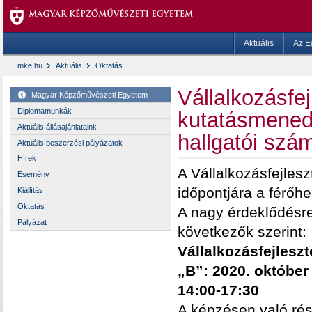
Aktuális
Az E
mke.hu
Aktuális
Oktatás
Vállalkozásfej
Magyar Képzőművészeti Egyetem
Diplomamunkák
kutatásmened
Aktuális állásajánlataink
hallgatói szá
Aktuális beszerzési pályázatok
Hírek
A Vállalkozásfejles
Esemény
időpontjára a férőh
Kiállítás
Oktatás
A nagy érdeklődésre 
Pályázat
következők szerint:
Vállalkozásfejlesz
„B”:
2020. október 
14:00-17:30
A képzésen való rés