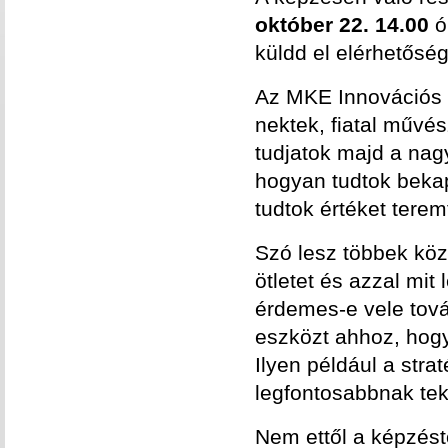
október 22. 14.00
ó
küldd el elérhetőség
Az MKE Innovációs é
nektek, fiatal művé
tudjatok majd a nag
hogyan tudtok beka
tudtok értéket terem
Szó lesz többek köz
ötletet és azzal mit
érdemes-e vele tová
eszközt ahhoz, hogy 
Ilyen például a stra
legfontosabbnak teki
Nem ettől a képzést