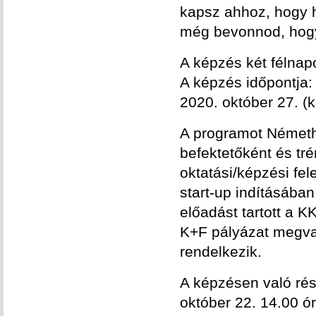
kapsz ahhoz, hogy ho
még bevonnod, hogy 
A képzés két félnap
A képzés időpontja:
2020. október 27. (
A programot Németh 
befektetőként és tré
oktatási/képzési fe
start-up indításában
előadást tartott a 
K+F pályázat megval
rendelkezik.
A képzésen való rés
október 22. 14.00 ó