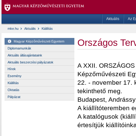
Aktuális
Az E
mke.hu
Aktuális
Kiállítás
Országos Terv
Magyar Képzőművészeti Egyetem
Diplomamunkák
Aktuális állásajánlataink
Aktuális beszerzési pályázatok
A XXII. ORSZÁGOS
Hírek
Képzőművészeti Egy
Esemény
22. - november 17. k
Kiállítás
tekinthető meg.
Oktatás
Pályázat
Budapest, Andrássy
A kiállítóteremben 
A katalógusok (kiáll
értesítjük kiállítóinka