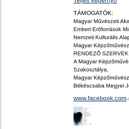
Teljes képernyő
TÁMOGATÓK:
Magyar Művészeti Ak
Emberi Erőforrások Mi
Nemzeti Kulturális Ala
Magyar Képzőművésze
RENDEZŐ SZERVEK
A Magyar Képzőművés
Szakosztálya,
Magyar Képzőművésze
Békéscsaba Megyei J
www.facebook.com