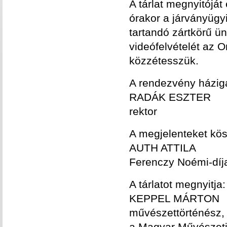
A tárlat megnyitóját
órakor a járványügyi
tartandó zártkörű ü
videófelvételét az 
közzétesszük.
A rendezvény házig
RADÁK ESZTER
rektor
A megjelenteket kös
AUTH ATTILA
Ferenczy Noémi-díj
A tárlatot megnyitja:
KEPPEL MÁRTON
művészettörténész,
a Magyar Művészeti