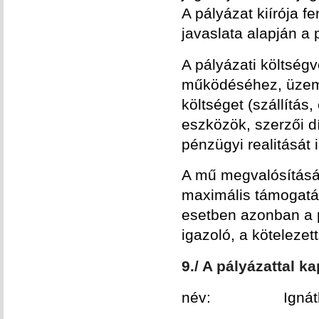
A pályázat kiírója f
javaslata alapján a
A pályázati költség
működéséhez, üzem
költséget (szállítás
eszközök, szerzői dí
pénzügyi realitását
A mű megvalósításá
maximális támogatás
esetben azonban a p
igazoló, a kötelezetts
9./ A pályázattal 
név: Ignáth Kitt