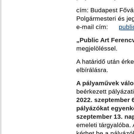
cím: Budapest Fővár
Polgármesteri és je
e-mail cím:
publ
„Public Art Ferenc
megjelöléssel.
A határidő után érk
elbírálásra.
A pályaművek válog
beérkezett pályázat
2022. szeptember 6
pályázókat egyenké
szeptember 13. na
emeleti tárgyalóba.
kérhet be a pályázók