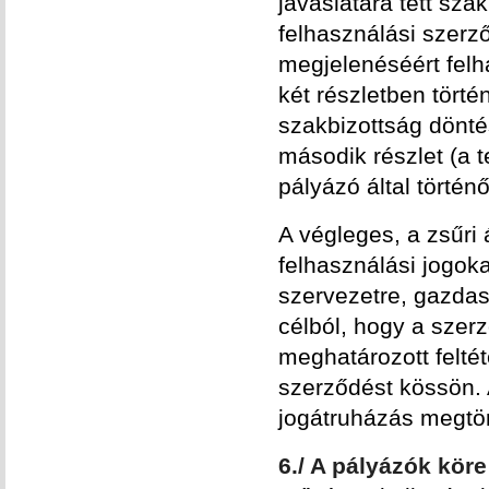
javaslatára tett sz
felhasználási szerz
megjelenéséért felhas
két részletben történ
szakbizottság dönté
második részlet (a t
pályázó által történ
A végleges, a zsűri 
felhasználási jogoka
szervezetre, gazdas
célból, hogy a szerz
meghatározott felté
szerződést kössön. A
jogátruházás megtör
6./ A pályázók köre