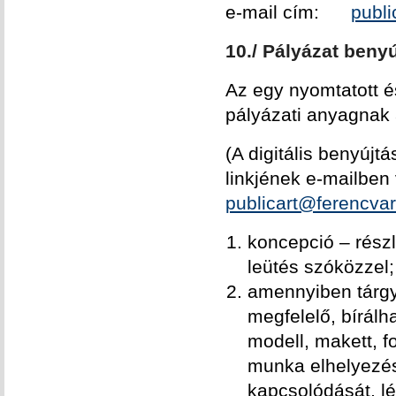
e-mail cím:
publ
10./ Pályázat beny
Az egy nyomtatott é
pályázati anyagnak 
(A digitális benyújt
linkjének e-mailbe
publicart@ferencva
koncepció – rész
leütés szóközzel; 
amennyiben tárgy
megfelelő, bírálh
modell, makett, fo
munka elhelyezés
kapcsolódását, l