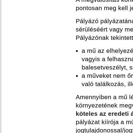
pontosan meg kell je
Pályázó pályázatán
sérüléséért vagy me
Pályázónak tekintett
a mű az elhelyezé
vagyis a felhaszná
balesetveszélyt,
a műveket nem őrz
való találkozás, i
Amennyiben a mű lé
környezetének megvá
köteles az eredeti á
pályázat kiírója a 
jogtulajdonossal/jog