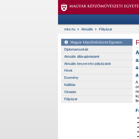
mke.hu
Aktuális
Pályázat
P
Magyar Képzőművészeti Egyetem
Diplomamunkák
A
Aktuális állásajánlataink
a
Aktuális beszerzési pályázatok
a
Hírek
a
Esemény
A
Kiállítás
o
r
Oktatás
k
Pályázat
fe
F