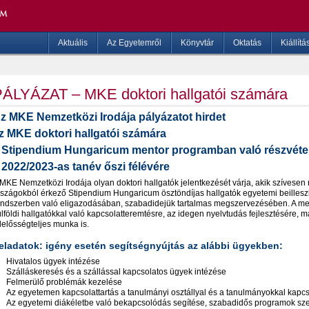
Aktuális
Az Egyetemről
Könyvtár
Oktatás
Kiállítá
ÁLYÁZAT – MKE doktori hallgatói számára
z MKE Nemzetközi Irodája pályázatot hirdet
z MKE doktori hallgatói számára
 Stipendium Hungaricum mentor programban való részvéte
 2022/2023-as tanév őszi félévére
 MKE Nemzetközi Irodája olyan doktori hallgatók jelentkezését várja, akik szívesen
rszágokból érkező Stipendium Hungaricum ösztöndíjas hallgatók egyetemi beillesz
endszerben való eligazodásában, szabadidejük tartalmas megszervezésében. A ment
ülföldi hallgatókkal való kapcsolatteremtésre, az idegen nyelvtudás fejlesztésére,
lelősségteljes munka is.
eladatok: igény esetén segítségnyújtás az alábbi ügyekben:
Hivatalos ügyek intézése
Szálláskeresés és a szállással kapcsolatos ügyek intézése
Felmerülő problémák kezelése
Az egyetemen kapcsolattartás a tanulmányi osztállyal és a tanulmányokkal kapc
Az egyetemi diákéletbe való bekapcsolódás segítése, szabadidős programok sz