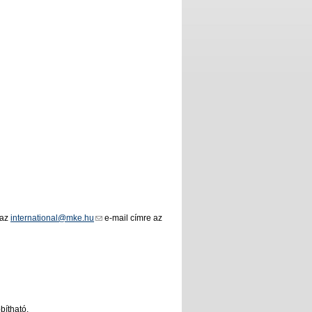
 az
international@mke.hu
e-mail címre az
bítható.