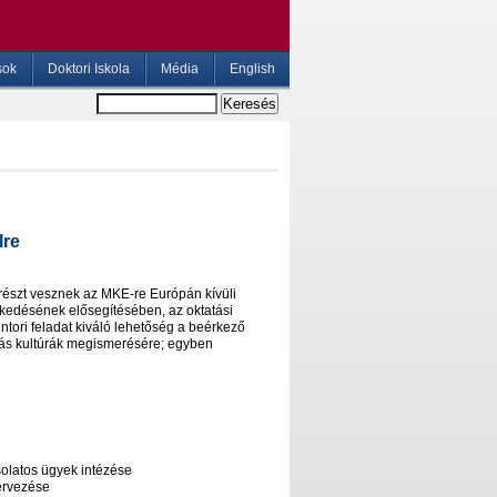
sok
Doktori Iskola
Média
English
lre
 részt vesznek az MKE-re Európán kívüli
kedésének elősegítésében, az oktatási
ori feladat kiváló lehetőség a beérkező
 más kultúrák megismerésére; egyben
solatos ügyek intézése
ervezése