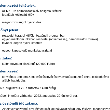
elentkezési feltételek:
az MKE-re beiratkozott aktív hallgatói státusz
legalább két lezárt félév
magabiztos angol nyelvtudás
lőnyt jelent:
részvétel korábbi külföldi ösztöndíj programban
egyéb mentor munkában részvétel (önkéntesség, demonstrátori munka)
további idegen nyelv ismerete
egyéb, kapcsolódó munkatapasztalat
uttatás:
külön egyetemi ösztöndíj (20.000 Ft/hó)
elentkezés:
fényképes önéletrajz, motivációs levél és nyelvtudást igazoló okirat elküldésével
alábbi határidőig:
022. augusztus 25. csütörtök 14:00 óráig
óbeli interjúra várhatóan 2022. augusztus 29-én kerül sor.
z ösztöndíj időtartama:
Az elnyert ösztöndíj egy félévre szól, de pályázat nélkül egy félévvel meghosszab