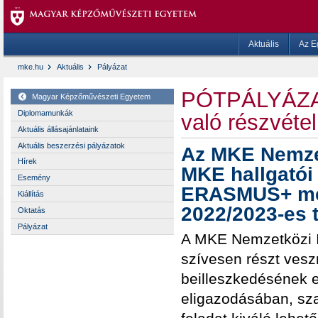
Aktuális
Az E
mke.hu
Aktuális
Pályázat
PÓTPÁLYÁZA
Magyar Képzőművészeti Egyetem
Diplomamunkák
való részvétel
Aktuális állásajánlataink
Aktuális beszerzési pályázatok
Az MKE Nemzet
Hírek
MKE hallgatói
Esemény
ERASMUS+ men
Kiállítás
2022/2023-es t
Oktatás
Pályázat
A MKE Nemzetközi Ir
szívesen részt vesz
beilleszkedésének e
eligazodásában, sz