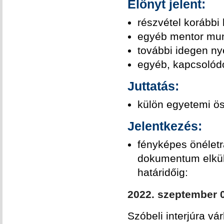
Előnyt jelent:
részvétel korábbi
egyéb mentor mun
további idegen ny
egyéb, kapcsolód
Juttatás:
külön egyetemi ös
Jelentkezés:
fényképes önéletra
dokumentum elkü
határidőig:
2022. szeptember
Szóbeli interjúra vá