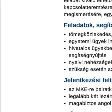
feladat kiváló lehet
kapcsolatteremtésre
megismerésére, egyb
Feladatok, segí
tömegközlekedés,
egyetemi ügyek i
hivatalos ügyekbe
segítségnyújtás
nyelvi nehézségek
szükség esetén s
Jelentkezési felt
az MKE-re beiratko
legalább két lezár
magabiztos angol