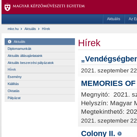
Aktuális
Az E
mke.hu
Aktuális
Hírek
Hírek
Aktuális
Diplomamunkák
Aktuális állásajánlataink
„Vendégségben 
Aktuális beszerzési pályázatok
2021. szeptember 22
Hírek
Esemény
MEMORIES OF 
Kiállítás
Oktatás
Megnyitó: 2021. sz
Pályázat
Helyszín: Magyar
Megtekinthető: 2021
2021. szeptember 22
Colony II.