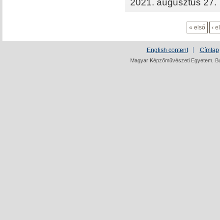
2021. augusztus 27.
« első
‹ e
English content
Címlap
Magyar Képzőművészeti Egyetem, Bud