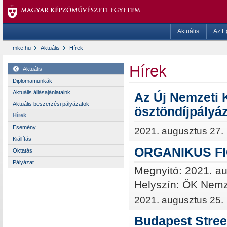
Aktuális
Az E
mke.hu
Aktuális
Hírek
Hírek
Aktuális
Diplomamunkák
Aktuális állásajánlataink
Az Új Nemzeti 
Aktuális beszerzési pályázatok
ösztöndíjpályá
Hírek
Esemény
2021. augusztus 27.
Kiállítás
ORGANIKUS F
Oktatás
Pályázat
Megnyitó: 2021. au
Helyszín: ÖK Nemz
2021. augusztus 25.
Budapest Stre