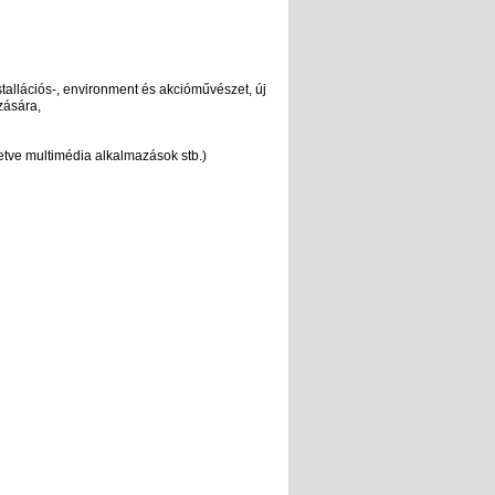
stallációs-, environment és akcióművészet, új
zására,
letve multimédia alkalmazások stb.)