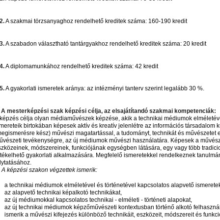
2.
A szakmai törzsanyaghoz rendelhető kreditek száma: 160-190 kredit
3.
A szabadon választható tantárgyakhoz rendelhető kreditek száma: 20 kredit
4.
A diplomamunkához rendelhető kreditek száma: 42 kredit
5.
A gyakorlati ismeretek aránya: az intézményi tanterv szerint legalább 30 %.
. A mesterképzési szak képzési célja, az elsajátítandó szakmai kompetenciák:
 képzés célja olyan médiaművészek képzése, akik a technikai médiumok elméletéve
mereteik birtokában képesek aktív és kreatív jelenlétre az információs társadalom ku
megismerésre kész) művészi magatartással, a tudományt, technikát és művészetet
űvészeti tevékenységre, az új médiumok művészi használatára. Képesek a művészi
szközeinek, módszereinek, funkciójának egységben látására, egy vagy több tradici
rtékelhető gyakorlati alkalmazására. Megfelelő ismeretekkel rendelkeznek tanulmán
lytatásához.
 A képzési szakon végzettek ismerik:
a technikai médiumok elméletével és történetével kapcsolatos alapvető ismeretek
az alapvető technikai képalkotó technikákat,
az új médiumokkal kapcsolatos technikai - elméleti - történeti alapokat,
az új technikai médiumok képzőművészeti kontextusban történő alkotó felhasznál
ismerik a művészi kifejezés különböző technikáit, eszközeit, módszereit és funkció