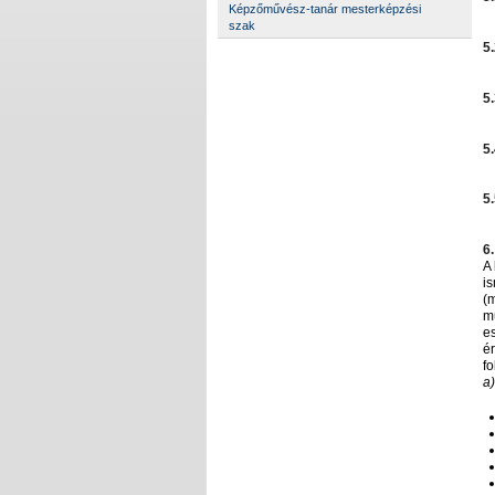
Képzőművész-tanár mesterképzési
szak
5.
5.
5.
5.
6
A
is
(
m
e
é
fo
a)