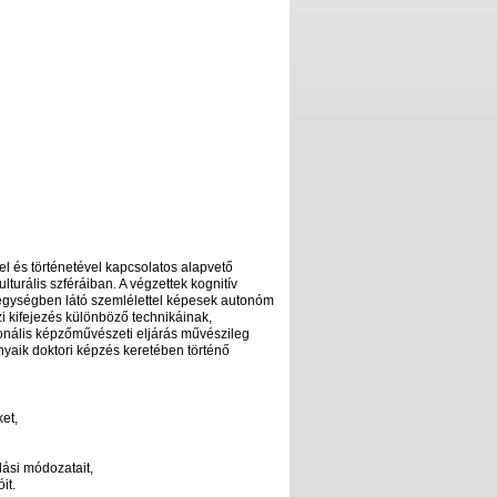
l és történetével kapcsolatos alapvető
lturális szféráiban. A végzettek kognitív
 egységben látó szemlélettel képesek autonóm
 kifejezés különböző technikáinak,
onális képzőművészeti eljárás művészileg
yaik doktori képzés keretében történő
et,
ási módozatait,
it.