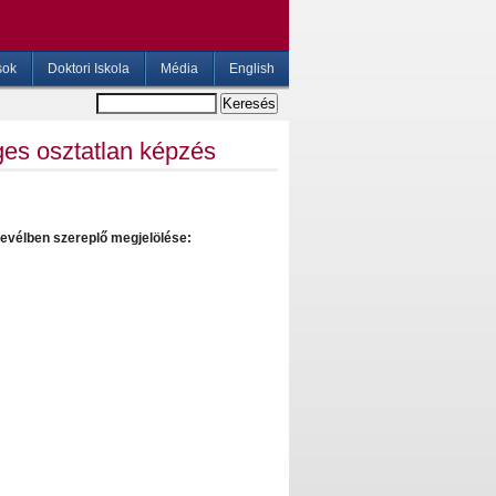
sok
Doktori Iskola
Média
English
es osztatlan képzés
levélben szereplő megjelölése: