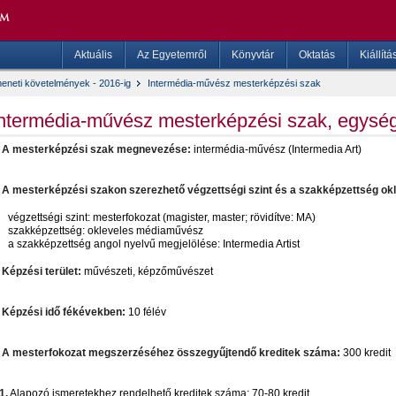
Aktuális
Az Egyetemről
Könyvtár
Oktatás
Kiállítá
eneti követelmények - 2016-ig
Intermédia-művész mesterképzési szak
ntermédia-művész mesterképzési szak, egység
. A mesterképzési szak megnevezése:
intermédia-művész (Intermedia Art)
. A mesterképzési szakon szerezhető végzettségi szint és a szakképzettség ok
végzettségi szint: mesterfokozat (magister, master; rövidítve: MA)
szakképzettség: okleveles médiaművész
a szakképzettség angol nyelvű megjelölése: Intermedia Artist
. Képzési terület:
művészeti, képzőművészet
. Képzési idő fékévekben:
10 félév
. A mesterfokozat megszerzéséhez összegyűjtendő kreditek száma:
300 kredit
1.
Alapozó ismeretekhez rendelhető kreditek száma: 70-80 kredit