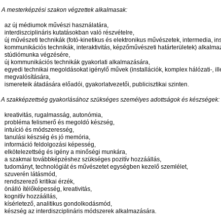
) A mesterképzési szakon végzettek alkalmasak:
az új médiumok művészi használatára,
interdiszciplináris kutatásokban való részvételre,
új művészeti technikák (fotó-kinetikus és elektronikus művészetek, intermedia, in
kommunikációs technikák, interaktivitás, képzőművészeti határterületek) alkalma
stúdiómunka végzésére,
új kommunikációs technikák gyakorlati alkalmazására,
egyedi technikai megoldásokat igénylő művek (installációk, komplex hálózati-, il
megvalósítására,
ismereteik átadására előadói, gyakorlatvezetői, publicisztikai szinten.
) A szakképzettség gyakorlásához szükséges személyes adottságok és készségek:
kreativitás, rugalmasság, autonómia,
probléma felismerő és megoldó készség,
intuíció és módszeresség,
tanulási készség és jó memória,
információ feldolgozási képesség,
elkötelezettség és igény a minőségi munkára,
a szakmai továbbképzéshez szükséges pozitív hozzáállás,
tudományt, technológiát és művészetet egységben kezelő szemlélet,
szuverén látásmód,
rendszerező kritikai érzék,
önálló ítélőképesség, kreativitás,
kognitív hozzáállás,
kísérletező, analitikus gondolkodásmód,
készség az interdiszciplináris módszerek alkalmazására.