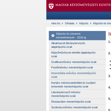
mke.hu
Oktatás
Képzés
Képzési és kim
I
Képzési és kimeneti
követelmények - 2016-ig
1
Alkalmazott látványtervezés
alapképzési szak
Képzőművészet-elmélet alapképzési
2
szak
Grafikusművész mesterképzési szak
Festőművész mesterképzési szak
Intermédia-művész mesterképzési
3
szak
Kortárs művészetelméleti és kurátori
ismeretek mesterképzési szak
4
Látványtervező művész
mesterképzési szak
5
Restaurátor mesterképzési szak
Szobrászművész mesterképzési szak
5.