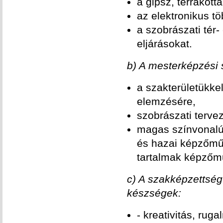
a gipsz, terrakott
az elektronikus t
a szobrászati tér-
eljárásokat.
b) A mesterképzési
a szakterületükke
elemzésére,
szobrászati terve
magas színvonalú 
és hazai képzőmű
tartalmak képzőmű
c) A szakképzettsé
készségek:
- kreativitás, ru