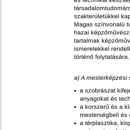
társadalomtudomány
szakterületükkel ka
Magas színvonalú tu
hazai képzőművésze
tartalmak képzőművé
ismeretekkel rendel
történő folytatására.
a) A mesterképzési 
a szobrászat kifej
anyagokat és tech
a korszerű és a k
mesterségbeli és e
a térplasztika, kis