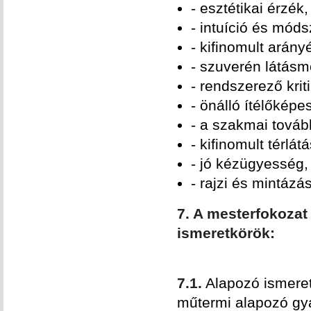
- esztétikai érzék,
- intuíció és mód
- kifinomult arány
- szuverén látásm
- rendszerező krit
- önálló ítélőképe
- a szakmai továb
- kifinomult térlátá
- jó kézügyesség,
- rajzi és mintázá
7. A mesterfokoza
ismeretkörök:
7.1.
Alapozó ismeret
műtermi alapozó gya