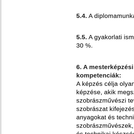
5.4.
A diplomamunkáh
5.5.
A gyakorlati ism
30 %.
6. A mesterképzési
kompetenciák:
A képzés célja olya
képzése, akik megsz
szobrászművészi tev
szobrászat kifejezés
anyagokat és techni
szobrászművészek, a
és technikai készség