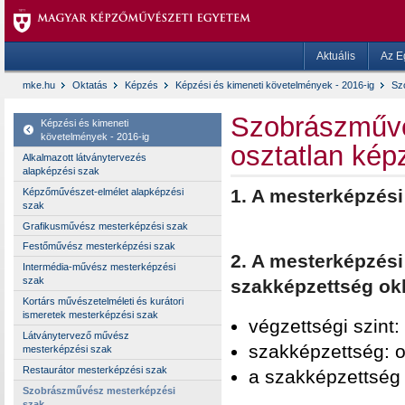
Aktuális
Az E
mke.hu
Oktatás
Képzés
Képzési és kimeneti követelmények - 2016-ig
Sz
Szobrászművé
Képzési és kimeneti
követelmények - 2016-ig
osztatlan kép
Alkalmazott látványtervezés
alapképzési szak
1. A mesterképzés
Képzőművészet-elmélet alapképzési
szak
Grafikusművész mesterképzési szak
Festőművész mesterképzési szak
2. A mesterképzési
Intermédia-művész mesterképzési
szak
szakképzettség ok
Kortárs művészetelméleti és kurátori
ismeretek mesterképzési szak
végzettségi szint:
Látványtervező művész
szakképzettség: 
mesterképzési szak
Restaurátor mesterképzési szak
a szakképzettség 
Szobrászművész mesterképzési
szak