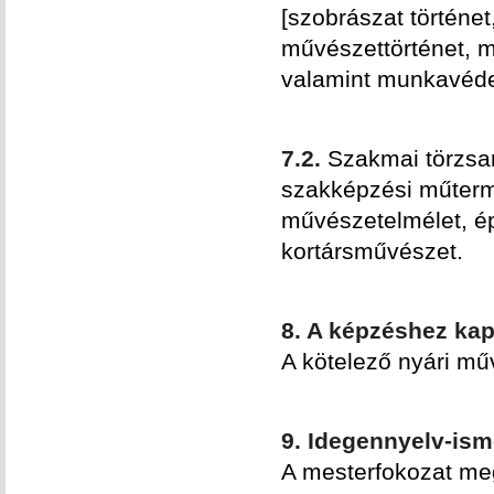
[szobrászat történet
művészettörténet, mű
valamint munkavéd
7.2.
Szakmai törzsan
szakképzési műtermi
művészetelmélet, ép
kortársművészet.
8. A képzéshez kap
A kötelező nyári műv
9. Idegennyelv-ism
A mesterfokozat me