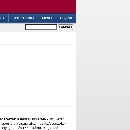
sok
Doktori Iskola
Média
English
gszerzett festészeti ismereteik, szuverén
ység folytatására alkalmasak. A végzettek
ó anyagokat és technikákat. Megfelelő