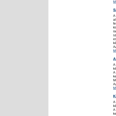
M
S
A
al
f
kl
i
s
e
ké
A
M
A
A
ké
A 
k
M
A
M
K
A
ké
A 
k