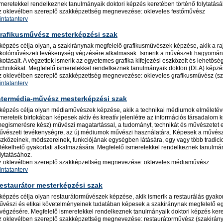
smeretekkel rendelkeznek tanulmányaik doktori képzés keretében történő folytatásá
z oklevélben szereplő szakképzettség megnevezése: okleveles festőművész
intatanterv
rafikusművész mesterképzési szak
 képzés célja olyan, a szakiránynak megfelelő grafikusművészek képzése, akik a raj
lkotóművészeti tevékenység végzésére alkalmasak. Ismerik a művészeti hagyomán
kotásait. A végzettek ismerik az egyetemes grafika kifejezési eszközeit és lehetős
echnikákat. Megfelelő ismeretekkel rendelkeznek tanulmányaik doktori (DLA) képzés
z oklevélben szereplő szakképzettség megnevezése: okleveles grafikusművész (sz
intatanterv
ntermédia-művész mesterképzési szak
 képzés célja olyan médiaművészek képzése, akik a technikai médiumok elméletéve
mereteik birtokában képesek aktív és kreatív jelenlétre az információs társadalom ku
megismerésre kész) művészi magatartással, a tudományt, technikát és művészetet
űvészeti tevékenységre, az új médiumok művészi használatára. Képesek a művészi
szközeinek, módszereinek, funkciójának egységben látására, egy vagy több tradici
rtékelhető gyakorlati alkalmazására. Megfelelő ismeretekkel rendelkeznek tanulmán
lytatásához.
z oklevélben szereplő szakképzettség megnevezése: okleveles médiaművész
intatanterv
estaurátor mesterképzési szak
képzés célja olyan restaurátorművészek képzése, akik ismerik a restaurálás gyakor
űvészi és etikai követelményeinek tudatában képesek a szakiránynak megfelelő egy
lvégzésére. Megfelelő ismeretekkel rendelkeznek tanulmányaik doktori képzés kere
z oklevélben szereplő szakképzettség megnevezése: restaurátorművész (szakirány