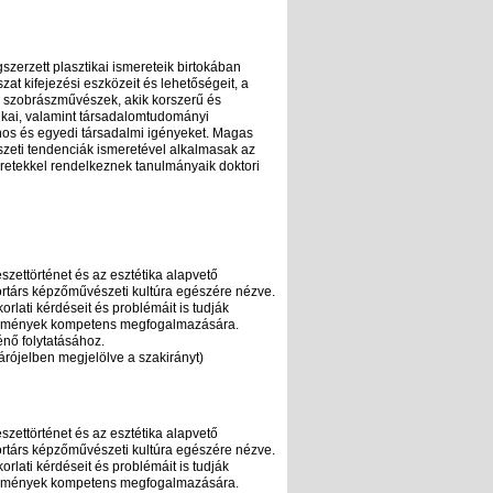
zerzett plasztikai ismereteik birtokában
at kifejezési eszközeit és lehetőségeit, a
n szobrászművészek, akik korszerű és
tikai, valamint társadalomtudományi
nos és egyedi társadalmi igényeket. Magas
zeti tendenciák ismeretével alkalmasak az
retekkel rendelkeznek tanulmányaik doktori
zettörténet és az esztétika alapvető
 kortárs képzőművészeti kultúra egészére nézve.
rlati kérdéseit és problémáit is tudják
élemények kompetens megfogalmazására.
nő folytatásához.
rójelben megjelölve a szakirányt)
zettörténet és az esztétika alapvető
 kortárs képzőművészeti kultúra egészére nézve.
rlati kérdéseit és problémáit is tudják
élemények kompetens megfogalmazására.