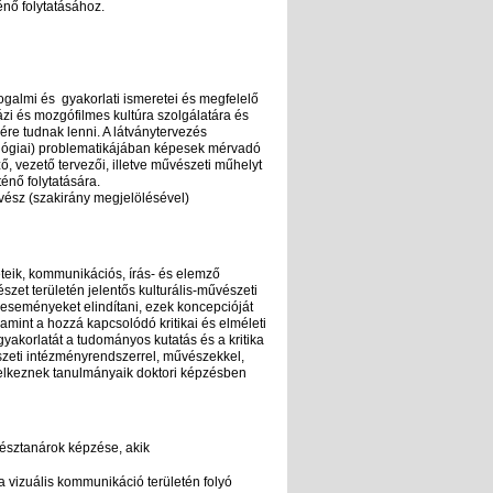
nő folytatásához.
ogalmi és gyakorlati ismeretei és megfelelő
zi és mozgófilmes kultúra szolgálatára és
ére tudnak lenni. A látványtervezés
iológiai) problematikájában képesek mérvadó
, vezető tervezői, illetve művészeti műhelyt
énő folytatására.
ész (szakirány megjelölésével)
teik, kommunikációs, írás- és elemző
et területén jelentős kulturális-művészeti
t, eseményeket elindítani, ezek koncepcióját
amint a hozzá kapcsolódó kritikai és elméleti
yakorlatát a tudományos kutatás és a kritika
észeti intézményrendszerrel, művészekkel,
ndelkeznek tanulmányaik doktori képzésben
észtanárok képzése, akik
 vizuális kommunikáció területén folyó