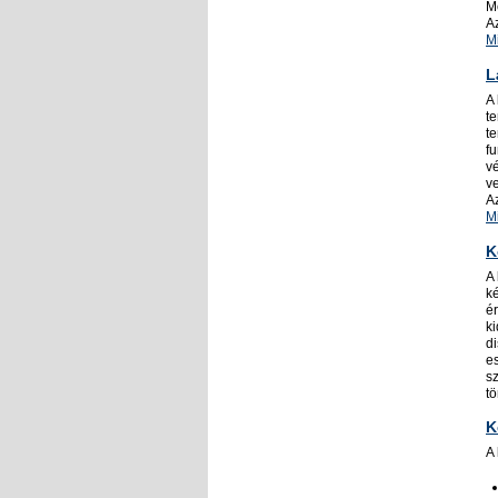
M
A
M
L
A
t
te
f
v
ve
A
M
K
A
k
ér
ki
di
es
s
tö
K
A