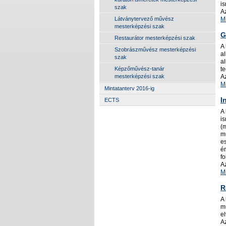
i
szak
A
Látványtervező művész
M
mesterképzési szak
G
Restaurátor mesterképzési szak
A
Szobrászművész mesterképzési
a
szak
al
Képzőművész-tanár
t
mesterképzési szak
A
M
Mintatanterv 2016-ig
I
ECTS
A
is
(
m
e
é
fo
A
M
R
A 
m
e
A