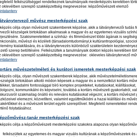
egfelelő felkészültséggel rendelkeznek tanulmányaik mesterképzés keretében törté
z oklevélben szereplő szakképzettség megnevezése: képzőművészeti elemző
intatanterv
átványtervező művész mesterképzési szak
 képzés célja olyan művészeti szakemberek képzése, akik a látványtervezői tudás f
ervezői készségek birtokában alkalmasak a magyar és az egyetemes vizuális színhá
rjesztésére. Szakismereteikkel a színház- és filmművészet többi ágának is segítség
unkcionális, művészi és közéleti (társadalomtudományi,k kultúrantropológiai, szoc
élemény kialakítására, és a látványtervezés különböző szakterületein kezdeményező
zető szerep betöltésére. Felkészültek a tanulmányaik doktori képzés keretében tört
z oklevélben szereplő szakképzettség megnevezése: okleveles látványtervező műv
intatanterv
ortárs művészetelméleti és kurátori ismeretek mesterképzési szak
 képzés célja, olyan művészeti szakemberek képzése, akik művészetelméletiismere
észségük birtokában alkotó módon képesek a magyar és a nemzetközi kortárs művész
tékkel, társadalmi fontossággal bíró komplex projekteket, kutatásokat, kiállításoka
dolgozni, kommunikálni és képviselni, továbbá a kortárs művészeti gyakorlatról, val
skurzusról szakmailag önálló és releváns kutatásokat végezni; a kortárs művészet g
zközeivel elemezni, közvetíteni, valamint együttműködni a hazai kiállítási és műv
zakértőkkel és a művészeti terület egyéb szereplőivel. Megfelelő ismeretekkel re
rténő folytatásához.
épzőművész-tanár mesterképzési szak
 képzés célja a képzőművészeti mesterképzési szakokra alapozva olyan képzőműv
felkészültek az egyetemes és magyar vizuális kultúrának a képzőművészetek és a