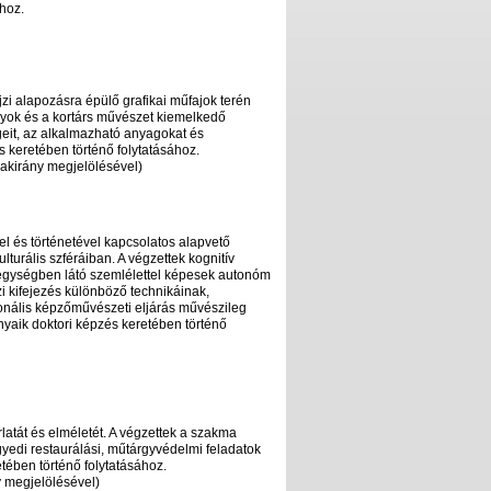
hoz.
zi alapozásra épülő grafikai műfajok terén
yok és a kortárs művészet kiemelkedő
égeit, az alkalmazható anyagokat és
 keretében történő folytatásához.
akirány megjelölésével)
l és történetével kapcsolatos alapvető
lturális szféráiban. A végzettek kognitív
 egységben látó szemlélettel képesek autonóm
 kifejezés különböző technikáinak,
onális képzőművészeti eljárás művészileg
yaik doktori képzés keretében történő
latát és elméletét. A végzettek a szakma
edi restaurálási, műtárgyvédelmi feladatok
tében történő folytatásához.
 megjelölésével)