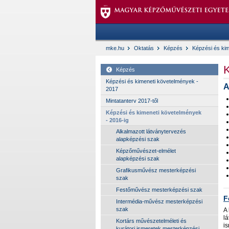
mke.hu
Oktatás
Képzés
Képzési és kim
K
Képzés
Képzési és kimeneti követelmények -
A
2017
Mintatanterv 2017-től
Képzési és kimeneti követelmények
- 2016-ig
Alkalmazott látványtervezés
alapképzési szak
Képzőművészet-elmélet
alapképzési szak
Grafikusművész mesterképzési
szak
Festőművész mesterképzési szak
F
Intermédia-művész mesterképzési
szak
A
l
Kortárs művészetelméleti és
is
kurátori ismeretek mesterképzési