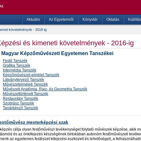
Aktuális
Az Egyetemről
Könyvtár
Oktatás
Kiállítá
eneti követelmények - 2016-ig
épzési és kimeneti követelmények - 2016-ig
 Magyar Képzőművészeti Egyetemen Tanszékei
Festő Tanszék
Grafika Tanszék
Intermédia Tanszék
Képzőművészet-elmélet Tanszék
Látványtervező Tanszék
Művészetelméleti Tanszék
Művészeti Anatómia, Rajz- és Geometria Tanszék
Művészettörténeti Tanszék
Restaurátor Tanszék
Szobrász Tanszék
Tanárképző Tanszék
estőművész mesterképzési szak
 képzés célja olyan festőművészi tevékenységet folytató művészek képzése, akik me
átásmód és az önkifejezés készségének birtokában autonóm festőművészeti tevéken
merik az egyetemes festészet kifejezési eszközeit és lehetőségeit, a felhasználhat