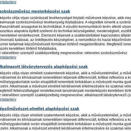
intatanterv
zobrászművész mesterképzési szak
 képzés célja olyan szobrászati tevékenységet folytató művészek képzése, akik megs
kalmasak szobrászművészi tevékenység folytatására. A végzettek ismerik a szobrász
elhasználható anyagokat és technikákat. A vizuális kommunikáció terén alkotó olya
asszikus alapokra épített szellemi és technikai készségekkel, mesterségbeli, eszté
smeretekkel rendelkeznek. Elemezni képesek a szakterületükkel kapcsolatos általá
zínvonalú tudással, az önkifejezés készségével, a nemzetközi és hazai képzőművés
szmei tartalmak képzőművészeti formában történő megjelenítésére. Megfelelő isme
pzés keretében történő folytatására.
z oklevélben szereplő szakképzettség megnevezése: okleveles szobrászművész
intatanterv
lkalmazott látványtervezés alapképzési szak
 képzés célja olyan elméleti szakemberek képzése, akik a művészetelmélet, a művés
rdéseinek és kihívásainak ismeretében képesek differenciált, kritikai reflexióra a
műhelygyakorlatok során elsajátított ismereteik birtokában a művészeti munka gyako
ezelni. Alkalmasak a művészet elméleti kérdéseinek értelmezésére és szakmai v
egfelelő felkészültséggel rendelkeznek tanulmányaik mesterképzés keretében törté
z oklevélben szereplő szakképzettség megnevezése: alkalmazott látványtervező (zá
intatanterv
épzőművészet-elmélet alapképzési szak
 képzés célja olyan elméleti szakemberek képzése, akik a művészetelmélet, a művés
rdéseinek és kihívásainak ismeretében képesek differenciált, kritikai reflexióra a
műhelygyakorlatok során elsajátított ismereteik birtokában a művészeti munka gyako
ezelni. Alkalmasak a művészet elméleti kérdéseinek értelmezésére és szakmai v