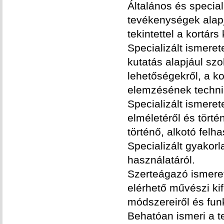
Általános és specia
tevékenységek alapj
tekintettel a kortár
Specializált ismere
kutatás alapjául szo
lehetőségekről, a k
elemzésének technik
Specializált ismere
elméletéről és tört
történő, alkotó felh
Specializált gyakor
használatáról.
Szerteágazó ismeret
elérhető művészi kif
módszereiről és funk
Behatóan ismeri a te