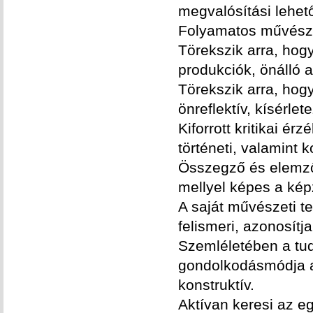
megvalósítási lehet
Folyamatos művészet
Törekszik arra, hog
produkciók, önálló 
Törekszik arra, hogy
önreflektív, kísérlet
Kiforrott kritikai é
történeti, valamint k
Összegző és elemző, 
mellyel képes a képz
A saját művészeti t
felismeri, azonosítja
Szemléletében a tud
gondolkodásmódja an
konstruktív.
Aktívan keresi az 