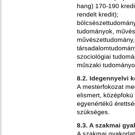
hang) 170-190 kredi
rendelt kredit);
bölcsészettudományok
tudományok, művész
művészettudomány, 
társadalomtudomán
szociológiai tudomá
műszaki tudományok,
8.2. Idegennyelvi 
A mesterfokozat meg
elismert, középfokú
egyenértékű érettsé
szükséges.
8.3. A szakmai gya
A szakmai gyakorlat