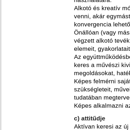
Alkotó és kreatív mó
venni, akár egymást
konvergencia lehető
Önállóan (vagy más
végzett alkotó tev
elemeit, gyakorlata
Az együttműködésbe
keres a művészi kivi
megoldásokat, haté
Képes felmérni saját
szükségleteit, műve
tudatában megtervez
Képes alkalmazni az
c) attitűdje
Aktívan keresi az új