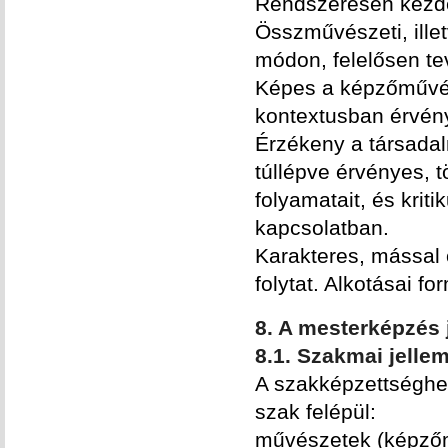
Rendszeresen kezde
Összművészeti, ille
módon, felelősen t
Képes a képzőművész
kontextusban érvén
Érzékeny a társadal
túllépve érvényes, t
folyamatait, és krit
kapcsolatban.
Karakteres, mással
folytat. Alkotásai f
8. A mesterképzés 
8.1. Szakmai jelle
A szakképzettséghe
szak felépül:
művészetek (képzőmű