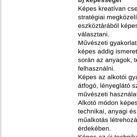
Képes kreatívan csel
stratégiai megközelí
eszköztárából képe
választani.
Művészeti gyakorla
képes addig ismeret
során az anyagok, t
felhasználni.
Képes az alkotói gy
átfogó, lényeglátó 
művészeti használa
Alkotó módon képes 
technikai, anyagi és
műalkotás létrehozá
érdekében.
Képes az új techni