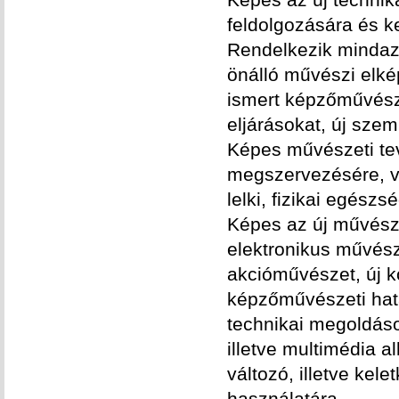
feldolgozására és k
Rendelkezik mindazz
önálló művészi elké
ismert képzőművészet
eljárásokat, új szem
Képes művészeti te
megszervezésére, vé
lelki, fizikai egészs
Képes az új művésze
elektronikus művész
akcióművészet, új k
képzőművészeti hatá
technikai megoldáso
illetve multimédia 
változó, illetve ke
használatára.