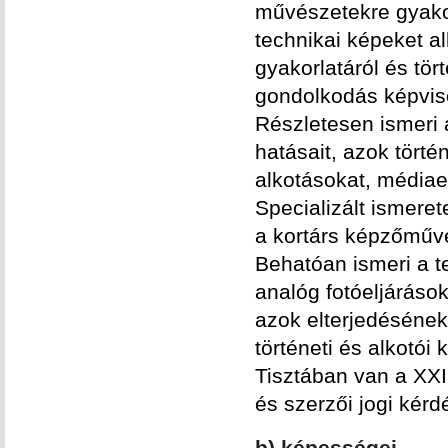
művészetekre gyakor
technikai képeket a
gyakorlatáról és tört
gondolkodás képvise
Részletesen ismeri
hatásait, azok törté
alkotásokat, médiael
Specializált ismeret
a kortárs képzőművé
Behatóan ismeri a 
analóg fotóeljárások
azok elterjedésének
történeti és alkotói
Tisztában van a XXI
és szerzői jogi kérd
b) képességei