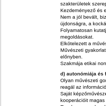
szakterületek szerep
Kezdeményező és e
Nem a jól bevált, b
újdonságra, a kocká
Folyamatosan kutatj
megoldásokat.
Elkötelezett a művé
Művészeti gyakorlatá
előnyben.
Szakmája etikai norm
d) autonómiája és 
Olyan művészeti gon
reagál az informáci
Saját képzőművészet
kooperációit magas 