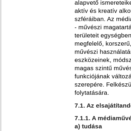
alapvető ismereteik
aktív és kreatív alko
szféráiban. Az médi
- művészi magatartá
területeit egységbe
megfelelő, korszer
művészi használatár
eszközeinek, módsze
magas szintű művész
funkciójának változá
szerepére. Felkészü
folytatására.
7.1. Az elsajátíta
7.1.1. A médiaműv
a) tudása