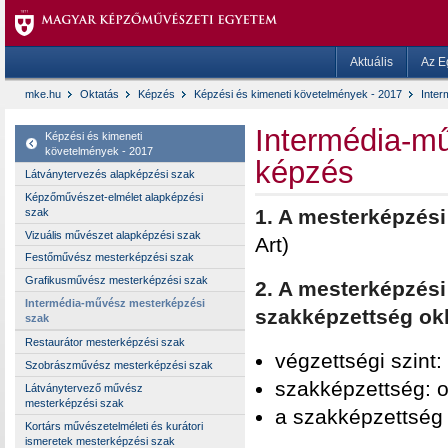
Aktuális
Az E
mke.hu
Oktatás
Képzés
Képzési és kimeneti követelmények - 2017
Inte
Intermédia-mű
Képzési és kimeneti
követelmények - 2017
képzés
Látványtervezés alapképzési szak
Képzőművészet-elmélet alapképzési
1. A mesterképzés
szak
Vizuális művészet alapképzési szak
Art)
Festőművész mesterképzési szak
Grafikusművész mesterképzési szak
2. A mesterképzési
Intermédia-művész mesterképzési
szakképzettség ok
szak
Restaurátor mesterképzési szak
végzettségi szint:
Szobrászművész mesterképzési szak
szakképzettség: 
Látványtervező művész
mesterképzési szak
a szakképzettség 
Kortárs művészetelméleti és kurátori
ismeretek mesterképzési szak