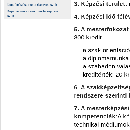
3. Képzési terület:
Képzőművész mesterképzési szak
Képzőművész-tanár mesterképzési
4. Képzési idő fél
szak
5. A mesterfokoza
300 kredit
a szak orientáció
a diplomamunka k
a szabadon válas
kreditérték: 20 kr
6. A szakképzettsé
rendszere szerinti
7. A mesterképzési
kompetenciák:
A ké
technikai médiumok 