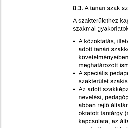
8.3. A tanári szak 
A szakterülethez ka
szakmai gyakorlatok
A közoktatás, ill
adott tanári szak
követelményeiben
meghatározott is
A speciális pedag
szakterület szaki
Az adott szakképz
nevelési, pedagógi
abban rejlő által
oktatott tantárgy 
kapcsolata, az ál