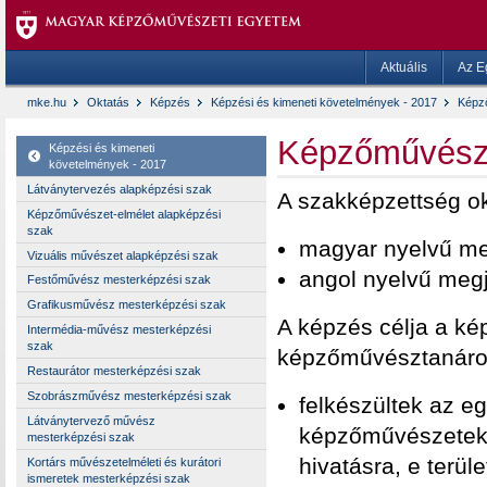
Aktuális
Az E
mke.hu
Oktatás
Képzés
Képzési és kimeneti követelmények - 2017
Képz
Képzőművész-
Képzési és kimeneti
követelmények - 2017
Látványtervezés alapképzési szak
A szakképzettség o
Képzőművészet-elmélet alapképzési
szak
magyar nyelvű me
Vizuális művészet alapképzési szak
angol nyelvű megj
Festőművész mesterképzési szak
Grafikusművész mesterképzési szak
A képzés célja a k
Intermédia-művész mesterképzési
szak
képzőművésztanárok
Restaurátor mesterképzési szak
Szobrászművész mesterképzési szak
felkészültek az e
Látványtervező művész
képzőművészetek é
mesterképzési szak
hivatásra, e terül
Kortárs művészetelméleti és kurátori
ismeretek mesterképzési szak