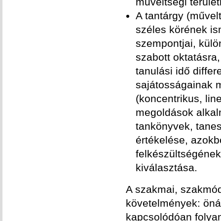
műveltségi terüle
A tantárgy (művel
széles körének is
szempontjai, külön
szabott oktatásra,
tanulási idő diffe
sajátosságainak m
(koncentrikus, lin
megoldások alkal
tankönyvek, tane
értékelése, azokb
felkészültségének
kiválasztása.
A szakmai, szakmóds
követelmények: öná
kapcsolódóan folyam