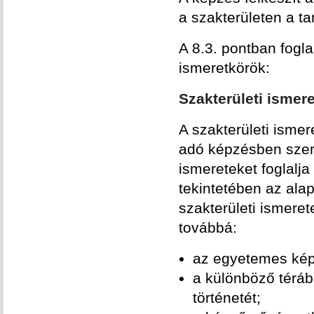
a szakterületen a t
A 8.3. pontban foglal
ismeretkörök:
Szakterületi ismere
A szakterületi isme
adó képzésben szerz
ismereteket foglalj
tekintetében az ala
szakterületi ismeret
továbbá:
az egyetemes képz
a különböző téráb
történetét;