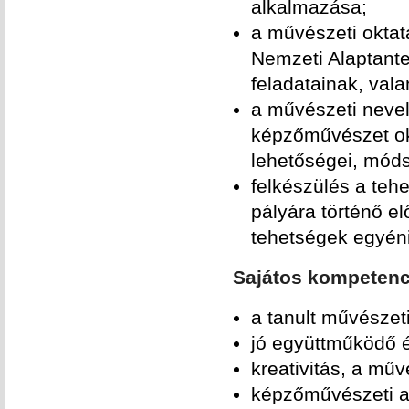
alkalmazása;
a művészeti oktat
Nemzeti Alaptante
feladatainak, val
a művészeti nevel
képzőművészet ok
lehetőségei, móds
felkészülés a teh
pályára történő e
tehetségek egyéni
Sajátos kompetenc
a tanult művésze
jó együttműködő 
kreativitás, a mű
képzőművészeti al