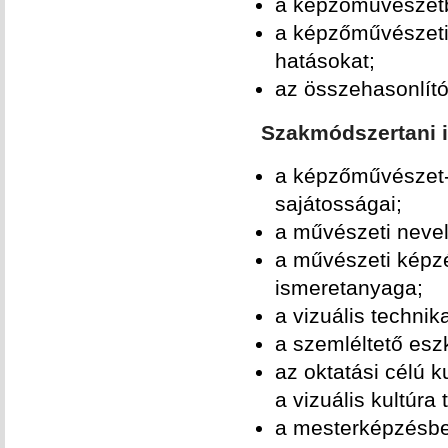
a képzőművészetb
a képzőművészeti 
hatásokat;
az összehasonlít
Szakmódszertani i
a képzőművészet-ok
sajátosságai;
a művészeti nevel
a művészeti képzé
ismeretanyaga;
a vizuális technik
a szemléltető esz
az oktatási célú 
a vizuális kultúra 
a mesterképzésben