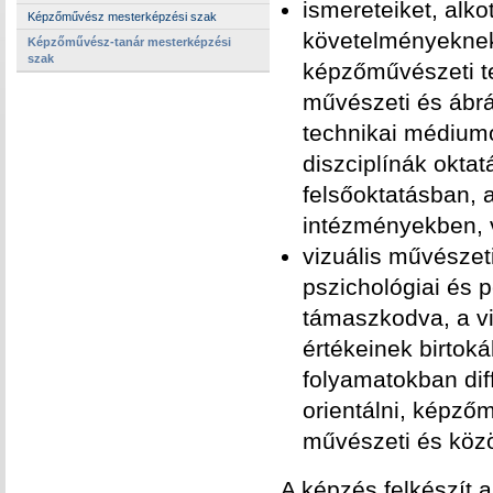
ismereteiket, alko
Képzőművész mesterképzési szak
követelményeknek
Képzőművész-tanár mesterképzési
szak
képzőművészeti t
művészeti és ábrá
technikai médium
diszciplínák okta
felsőoktatásban, 
intézményekben, v
vizuális művészet
pszichológiai és 
támaszkodva, a viz
értékeinek birtok
folyamatokban diff
orientálni, képző
művészeti és közö
A képzés felkészít 