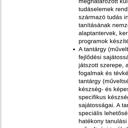
meghatározott kul
tudáselemek rend
származó tudás in
tanításának nemze
alaptantervek, ker
programok készít
A tantárgy (művelt
fejlődési sajátos
játszott szerepe, 
fogalmak és tévké
tantárgy (művelts
készség- és képess
specifikus készsé
sajátosságai. A t
speciális lehetős
hatékony tanulási