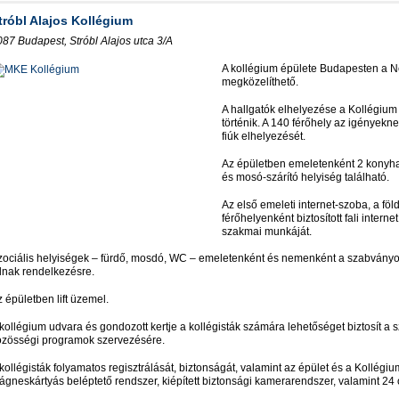
tróbl Alajos Kollégium
087 Budapest, Stróbl Alajos utca 3/A
A kollégium épülete Budapesten a N
megközelíthető.
A hallgatók elhelyezése a Kollégium
történik. A 140 férőhely az igényekn
fiúk elhelyezését.
Az épületben emeletenként 2 konyha-
és mosó-szárító helyiség található.
Az első emeleti internet-szoba, a fö
férőhelyenként biztosított fali intern
szakmai munkáját.
zociális helyiségek – fürdő, mosdó, WC – emeletenként és nemenként a szabványo
llnak rendelkezésre.
 épületben lift üzemel.
kollégium udvara és gondozott kertje a kollégisták számára lehetőséget biztosít a sz
özösségi programok szervezésére.
kollégisták folyamatos regisztrálását, biztonságát, valamint az épület és a Kollég
gneskártyás beléptető rendszer, kiépített biztonsági kamerarendszer, valamint 24 ór