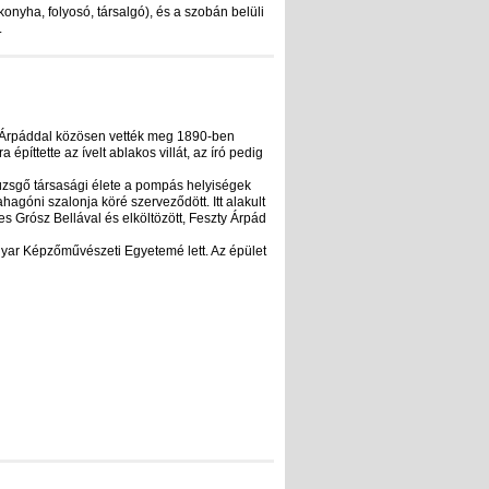
konyha, folyosó, társalgó), és a szobán belüli
.
ty Árpáddal közösen vették meg 1890-ben
építtette az ívelt ablakos villát, az író pedig
nyüzsgő társasági élete a pompás helyiségek
góni szalonja köré szerveződött. Itt alakult
s Grósz Bellával és elköltözött, Feszty Árpád
agyar Képzőművészeti Egyetemé lett. Az épület