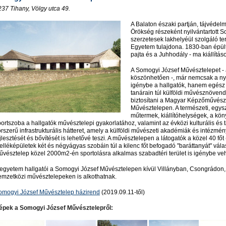
237
Tihany, Völgy utca 49.
A Balaton északi partján, tájvédelm
Örökség részeként nyilvántartott 
szerzetesek lakhelyéül szolgáló t
Egyetem tulajdona. 1830-ban épült
pajta és a Juhhodály - ma kiállítá
A Somogyi József Művésztelepet - 
köszönhetően -, már nemcsak a nyá
igénybe a hallgatók, hanem egész 
tanárain túl külföldi művésznöven
biztosítani a Magyar Képzőművész
Művésztelepen. A természeti, egys
műtermek, kiállítóhelységek, a k
portszoba a hallgatók művésztelepi gyakorlatához, valamint az évközi kulturális é
rszerű infrastrukturális hátteret, amely a külföldi művészeti akadémiák és intézmén
jlesztését és bővítését is lehetővé teszi. A művésztelepen a látogatók a közel 40 főt
lléképületek két és négyágyas szobáin túl a kilenc főt befogadó "baráttanyát" válasz
űvésztelep közel 2000m2-én sportolásra alkalmas szabadtéri terület is igénybe ve
 egyetem hallgatói a Somogyi József Művésztelepen kívül Villányban, Csongrádon,
emzetközi művésztelepeken is alkothatnak.
omogyi József Művésztelep házirend
(2019.09.11-től)
épek a Somogyi József Művésztelepről: