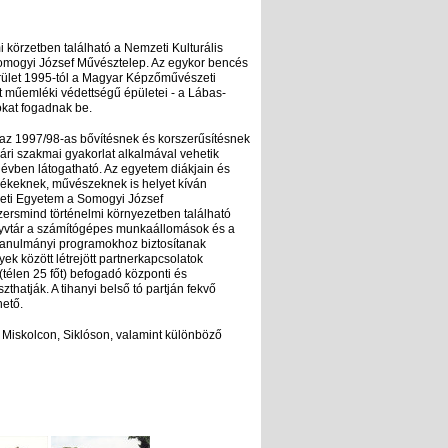
i körzetben található a Nemzeti Kulturális
Somogyi József Művésztelep. Az egykor bencés
erület 1995-tól a Magyar Képzőművészeti
 műemléki védettségű épületei - a Lábas-
sokat fogadnak be.
az 1997/98-as bővítésnek és korszerűsítésnek
ri szakmai gyakorlat alkalmával vehetik
évben látogatható. Az egyetem diákjain és
dékeknek, művészeknek is helyet kíván
eti Egyetem a Somogyi József
zersmind történelmi környezetben található
önyvtár a számítógépes munkaállomások és a
s tanulmányi programokhoz biztosítanak
yek között létrejött partnerkapcsolatok
 (télen 25 főt) befogadó központi és
thatják. A tihanyi belső tó partján fekvő
hető.
 Miskolcon, Siklóson, valamint különböző