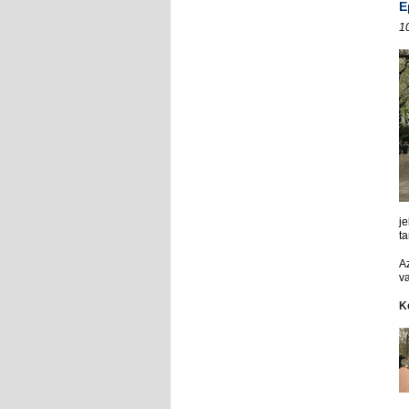
E
1
je
t
A
v
K