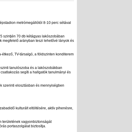
épstadion metrómegállótól 8-10 perc sétával
 5 szintjén 70 db kétágyas lakószobában
ek megfelelő arányban teszi lehetővé lányok és
étkező, TV-társalgó, a földszinten konditerem
ldszinti tanulószoba és a lakószobákban
et csatlakozás segíti a hallgatók tanulmányi és
k szerinti elosztásban és mennyiségben
abadidő kulturált eltöltésére, aktív pihenésre,
ium területének vagyonbiztonságát
ás portaszolgálat biztosítja.