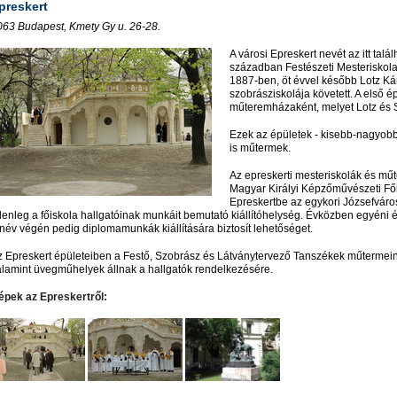
preskert
063
Budapest, Kmety Gy u. 26-28.
A városi Epreskert nevét az itt talá
században Festészeti Mesteriskola
1887-ben, öt évvel később Lotz Káro
szobrásziskolája követett. A első 
műteremházaként, melyet Lotz és S
Ezek az épületek - kisebb-nagyobb 
is műtermek.
Az epreskerti mesteriskolák és mű
Magyar Királyi Képzőművészeti Fői
Epreskertbe az egykori Józsefváro
lenleg a főiskola hallgatóinak munkáit bemutató kiállítóhelység. Évközben egyéni és
anév végén pedig diplomamunkák kiállítására biztosít lehetőséget.
z Epreskert épületeiben a Festő, Szobrász és Látványtervező Tanszékek műtermein k
alamint üvegműhelyek állnak a hallgatók rendelkezésére.
épek az Epreskertről: