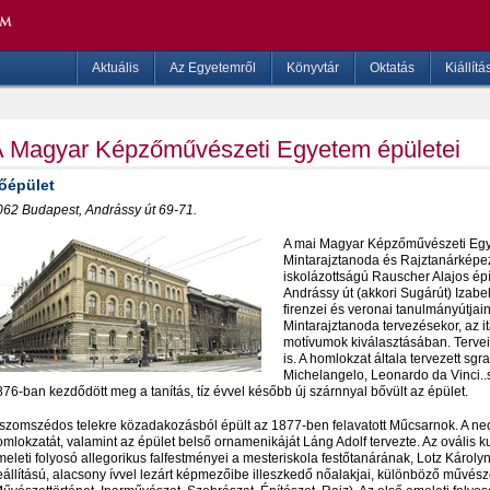
Aktuális
Az Egyetemről
Könyvtár
Oktatás
Kiállítá
 Magyar Képzőművészeti Egyetem épületei
őépület
062
Budapest, Andrássy út 69-71.
A mai Magyar Képzőművészeti Egy
Mintarajztanoda és Rajztanárképez
iskolázottságú Rauscher Alajos épí
Andrássy út (akkori Sugárút) Izabel
firenzei és veronai tanulmányútjain
Mintarajztanoda tervezésekor, az it
motívumok kiválasztásában. Tervei 
is. A homlokzat általa tervezett sg
Michelangelo, Leonardo da Vinci..
76-ban kezdődött meg a tanítás, tíz évvel később új szárnnyal bővült az épület.
 szomszédos telekre közadakozásból épült az 1877-ben felavatott Műcsarnok. A neo
mlokzatát, valamint az épület belső ornamenikáját Láng Adolf tervezte. Az ovális 
eleti folyosó allegorikus falfestményei a mesteriskola festőtanárának, Lotz Károly
eállítású, alacsony ívvel lezárt képmezőibe illeszkedő nőalakjai, különböző művész