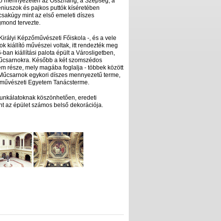
yosó mennyezetén az Összhang, a Szépség, a
niuszok és pajkos puttók kíséretében
csakúgy mint az első emeleti díszes
gmond tervezte.
Királyi Képzőművészeti Főiskola -, és a vele
 kiállító művészei voltak, itt rendezték meg
an kiállítási palota épült a Városligetben,
 Műcsarnokra. Később a két szomszédos
m része, mely magába foglalja - többek között
égi Műcsarnok egykori díszes mennyezetű terme,
őművészeti Egyetem Tanácsterme.
munkálatoknak köszönhetően, eredeti
nt az épület számos belső dekorációja.