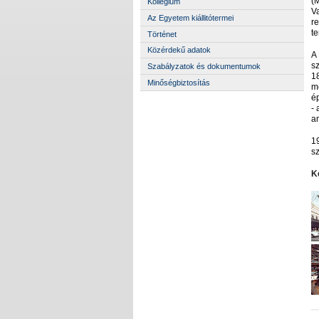
(
Kollégium
V
Az Egyetem kiállitótermei
r
t
Történet
Közérdekű adatok
A 
sz
Szabályzatok és dokumentumok
18
Minőségbiztosítás
m
é
- 
a
1
s
K