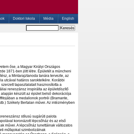
sok
Doktori Iskola
Média
English
etem őse, a Magyar Királyi Országos
de 1871-ben jött létre. Épületét a müncheni
tész, a Mintarajztanoda tanára tervezte, az
la utcával határos saroktelkére. Korábbi
 szerzett tapasztalatait hasznosította a
áliai reneszánsz inspirálta az épületdíszítő
alapján készült az épület belső dekorációja
raffitojában a medalionok portréi (Bramante,
stb.) Székely Bertalan művei. Az intézményben
reneszánsz stílusú sugárúti palota
kupolával koronázott lépcsőház és az első
nak művei. A lépcsőház lunettáinak változatos
eti műfajokat szimbolizálnak