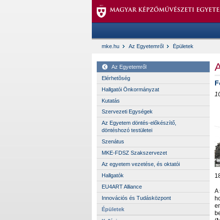
mke.hu
Az Egyetemről
Épületek
A
Az Egyetemről
Elérhetõség
F
Hallgatói Önkormányzat
1
Kutatás
Szervezeti Egységek
Az Egyetem döntés-előkészítő,
döntéshozó testületei
Szenátus
MKE-FDSZ Szakszervezet
Az egyetem vezetése, és oktatói
18
Hallgatók
EU4ART Alliance
A
ho
Innovációs és Tudásközpont
em
Épületek
b