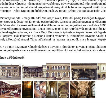
Művészettörténet, Iparművészet, Szobrászat, Építészet, Rajz). Az első emeleti fol
alóság és a Képzelet női megszemélyesítői egy-egy nyolcszögletű képmezőben, gé
eneszánsz ornamentális keretben jelennek meg. Az itt látható mennyezeti stukkók - 
ermekben - Kéler Napoleon építész munkái. Az épület színes üvegablakait Róth Zsi
Mintarajztanoda, - mely 1897-től Mintarajziskola, 1908-tól pedig Országos Magyar 
omszédos Műcsarnok története összefonódik: az iskola tanárai egyúttal a Műcsarnok
97-ben első fővárosi kiállításukat. A Milleneumi ünnepségekhez kapcsolódva 1896-b
ely a Műcsarnok nevet kapta. Ekkor keresztelték át az Andrássy úti épületet Régi
pületet egybenyitották, s azóta a Régi Műcsarnok épülete a Képzőművészeti Egyete
a Barcsay - kiállítótermet, a Rektori Hivatalt, valamint a Tanulmányi Hivatalt. A R
mely a Képzőművészeti Társulat Választmánya számára épült, ma a Magyar Képz
997-98-ban a Magyar Képzőművészeti Egyetem főépületén folytatott restaurálási 
zépségét nyerte vissza a múlt században épült homlokzat, a Rektori folyosó, valami
épek a Főépületről: