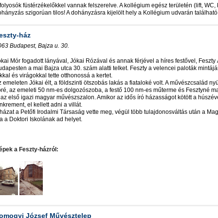
folyosók füstérzékelőkkel vannak felszerelve. A kollégium egész területén (lift, WC, 
hányzás szigorúan tilos! A dohányzásra kijelölt hely a Kollégium udvarán található
eszty-ház
063 Budapest, Bajza u. 30.
ókai Mór fogadott lányával, Jókai Rózával és annak férjével a híres festővel, Fesz
dapesten a mai Bajza utca 30. szám alatti telket. Feszty a velencei paloták mintájára 
kkal és virágokkal tette otthonossá a kertet.
 emeleten Jókai élt, a földszinti ötszobás lakás a fiataloké volt. A művészcsalád 
öré, az emeleti 50 nm-es dolgozószoba, a festő 100 nm-es műterme és Fesztyné maha
 az első igazi magyar művészszalon. Amikor az idős író házasságot kötött a húszéve
nkrement, el kellett adni a villát.
 házat a Petőfi Irodalmi Társaság vette meg, végül több tulajdonosváltás után a M
 a Doktori Iskolának ad helyet.
épek a Feszty-házról:
omogyi József Művésztelep