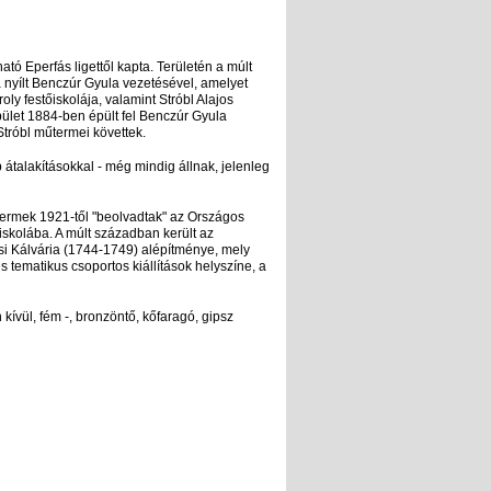
lható Eperfás ligettől kapta. Területén a múlt
 nyílt Benczúr Gyula vezetésével, amelyet
ly festőiskolája, valamint Stróbl Alajos
épület 1884-ben épült fel Benczúr Gyula
tróbl műtermei követtek.
átalakításokkal - még mindig állnak, jelenleg
termek 1921-től "beolvadtak" az Országos
skolába. A múlt században került az
si Kálvária (1744-1749) alépítménye, mely
 tematikus csoportos kiállítások helyszíne, a
ívül, fém -, bronzöntő, kőfaragó, gipsz