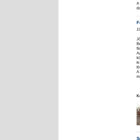
A 
do
F
1
J
Bu
fá
Az
k
ki
tö
A
ma
K
S