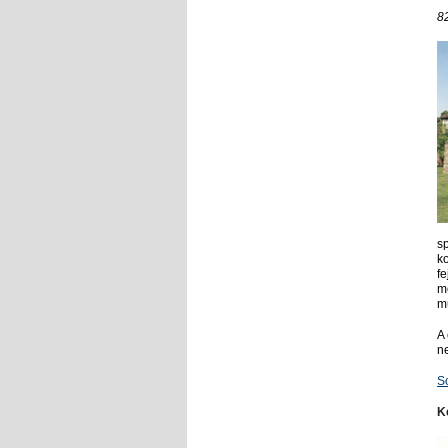
8
s
ko
fe
me
m
A
n
S
K