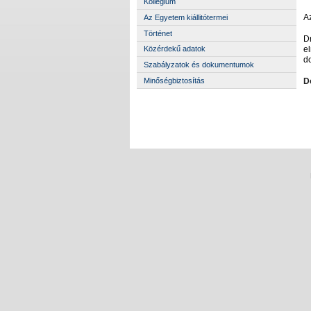
Kollégium
A
Az Egyetem kiállitótermei
Történet
D
e
Közérdekű adatok
d
Szabályzatok és dokumentumok
D
Minőségbiztosítás