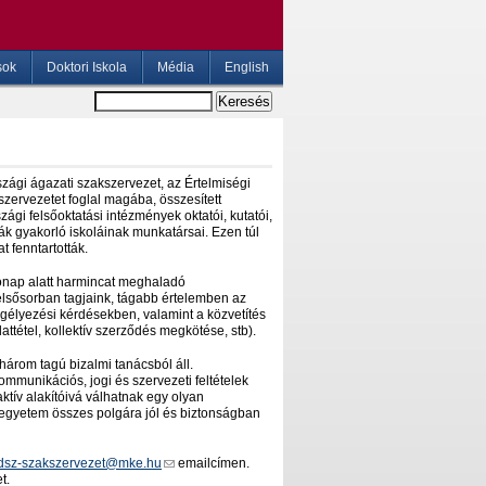
sok
Doktori Iskola
Média
English
ági ágazati szakszervezet, az Értelmiségi
zervezetet foglal magába, összesített
ági felsőoktatási intézmények oktatói, kutatói,
ák gyakorló iskoláinak munkatársai. Ezen túl
t fenntartották.
nap alatt harmincat meghaladó
elsősorban tagjaink, tágabb értelemben az
gélyezési kérdésekben, valamint a közvetítés
ttétel, kollektív szerződés megkötése, stb).
három tagú bizalmi tanácsból áll.
unikációs, jogi és szervezeti feltételek
tív alakítóivá válhatnak egy olyan
egyetem összes polgára jól és biztonságban
dsz-szakszervezet@mke.hu
emailcímen.
t.