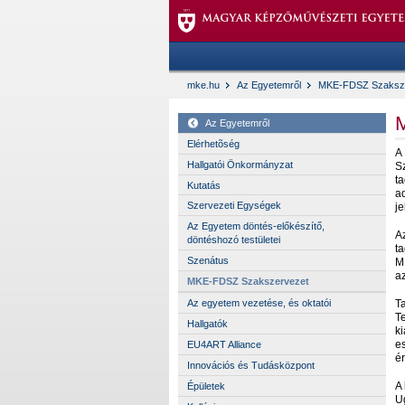
mke.hu
Az Egyetemről
MKE-FDSZ Szaksz
Az Egyetemről
Elérhetõség
A
Hallgatói Önkormányzat
S
ta
Kutatás
a
Szervezeti Egységek
je
Az Egyetem döntés-előkészítő,
A
döntéshozó testületei
t
Szenátus
M
az
MKE-FDSZ Szakszervezet
Ta
Az egyetem vezetése, és oktatói
T
Hallgatók
k
e
EU4ART Alliance
ér
Innovációs és Tudásközpont
A
Épületek
U