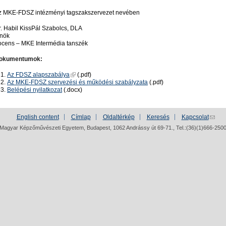
z MKE-FDSZ intézményi tagszakszervezet nevében
r. Habil KissPál Szabolcs, DLA
lnök
ocens – MKE Intermédia tanszék
okumentumok:
Az FDSZ alapszabálya
(.pdf)
Az MKE-FDSZ szervezési és működési szabályzata
(.pdf)
Belépési nyilatkozat
(.docx)
English content
Címlap
Oldaltérkép
Keresés
Kapcsolat
Magyar Képzőművészeti Egyetem, Budapest, 1062 Andrássy út 69-71., Tel.:(36)(1)666-250