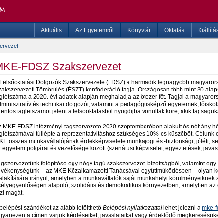
Aktuális
Az Egyetemről
Könyvtár
Oktatás
Kiállítá
ervezet
MKE-FDSZ Szakszervezet
 Felsőoktatási Dolgozók Szakszervezete (FDSZ) a harmadik legnagyobb magyarorsz
zakszervezeti Tömörülés (ÉSZT) konföderáció tagja. Országosan több mint 30 alaps
glétszáma a 2020. évi adatok alapján meghaladja az ötezer főt. Tagjai a magyarorsz
dminisztratív és technikai dolgozói, valamint a pedagógusképző egyetemek, főiskol
lentős taglétszámot jelent a felsőoktatásból nyugdíjba vonultak köre, akik tagságuka
z MKE-FDSZ intézményi tagszervezete 2020 szeptemberében alakult és néhány hó
aglétszámával túllépte a reprezentativitáshoz szükséges 10%-os küszöböt. Célunk 
KE összes munkavállalójának érdekképviselete munkajogi és -biztonsági, jóléti, se
 egyetem polgárai és vezetősége között (szenátusi képviselet, egyeztetések, javasla
gszervezetünk felépítése egy négy tagú szakszervezeti bizottságból, valamint egy 
evékenységünk – az MKE Közalkamazotti Tanácsával együttműködésben – olyan komm
ialakítására irányul, amelyben a munkavállalók saját munkahelyi körülményeiknek ak
sélyegyenlőségen alapuló, szolidáris és demokratikus környezetben, amelyben az 
zi magát.
 belépési szándékot az alább letölthető
Belépési nyilatkozattal
lehet jelezni a
mke-f
gyanezen a címen várjuk kérdéseiket, javaslataikat vagy érdeklődő megkeresésüke