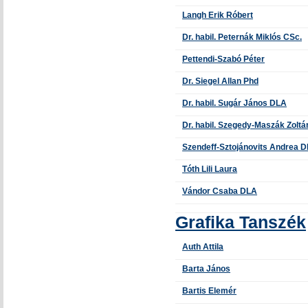
Langh Erik Róbert
Dr. habil. Peternák Miklós CSc.
Pettendi-Szabó Péter
Dr. Siegel Allan Phd
Dr. habil. Sugár János DLA
Dr. habil. Szegedy-Maszák Zolt
Szendeff-Sztojánovits Andrea 
Tóth Lili Laura
Vándor Csaba DLA
Grafika Tanszék
Auth Attila
Barta János
Bartis Elemér