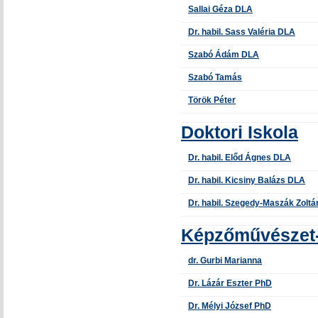
Sallai Géza DLA
Dr. habil. Sass Valéria DLA
Szabó Ádám DLA
Szabó Tamás
Török Péter
Doktori Iskola
Dr. habil. Előd Ágnes DLA
Dr. habil. Kicsiny Balázs DLA
Dr. habil. Szegedy-Maszák Zolt
Képzőművészet-
dr. Gurbi Marianna
Dr. Lázár Eszter PhD
Dr. Mélyi József PhD