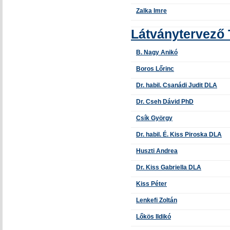
Zalka Imre
Látványtervező
B. Nagy Anikó
Boros Lőrinc
Dr. habil. Csanádi Judit DLA
Dr. Cseh Dávid PhD
Csík György
Dr. habil. É. Kiss Piroska DLA
Huszti Andrea
Dr. Kiss Gabriella DLA
Kiss Péter
Lenkefi Zoltán
Lőkös Ildikó