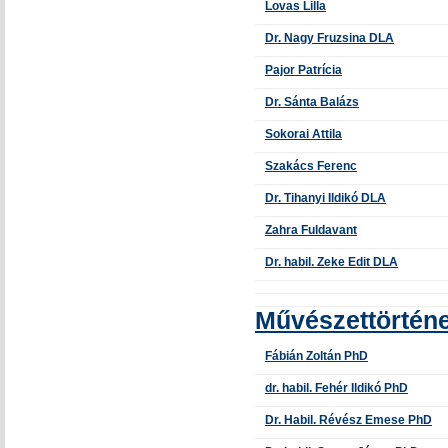
Lovas Lilla
Dr. Nagy Fruzsina DLA
Pajor Patrícia
Dr. Sánta Balázs
Sokorai Attila
Szakács Ferenc
Dr. Tihanyi Ildikó DLA
Zahra Fuldavant
Dr. habil. Zeke Edit DLA
Művészettörténe
Fábián Zoltán PhD
dr. habil. Fehér Ildikó PhD
Dr. Habil. Révész Emese PhD