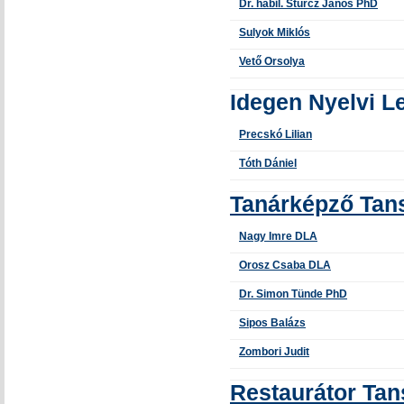
Dr. habil. Sturcz János PhD
Sulyok Miklós
Vető Orsolya
Idegen Nyelvi L
Precskó Lilian
Tóth Dániel
Tanárképző Tan
Nagy Imre DLA
Orosz Csaba DLA
Dr. Simon Tünde PhD
Sipos Balázs
Zombori Judit
Restaurátor Tan