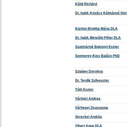
Káldi Richárd
Dr. habil. Kovács Kálmánné Gör
Kürtösi Brigitta Mária DLA
Dr. habil. Menráth Péter DLA
Szatmáriné Bakonyi Eszter
Szemerey-Kiss Balázs PhD
Szlabey Dorottya
Dr. Terdik Szilveszter
Tóth Eszter
Várfalvi Andrea
Várhegyi Zsuzsanna
Vereckei András
Vihart Anna DLA