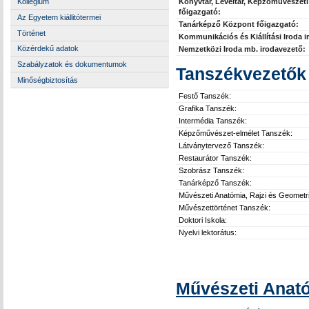
Kollégium
Könyvtár, Levéltár, Képzőművészet
főigazgató:
Az Egyetem kiállitótermei
Tanárképző Központ főigazgató:
Történet
Kommunikációs és Kiállítási Iroda i
Közérdekű adatok
Nemzetközi Iroda mb. irodavezető:
Szabályzatok és dokumentumok
Tanszékvezetők
Minőségbiztosítás
Festő Tanszék:
Grafika Tanszék:
Intermédia Tanszék:
Képzőművészet-elmélet Tanszék:
Látványtervező Tanszék:
Restaurátor Tanszék:
Szobrász Tanszék:
Tanárképző Tanszék:
Művészeti Anatómia, Rajzi és Geometr
Művészettörténet Tanszék:
Doktori Iskola:
Nyelvi lektorátus:
Művészeti Anató