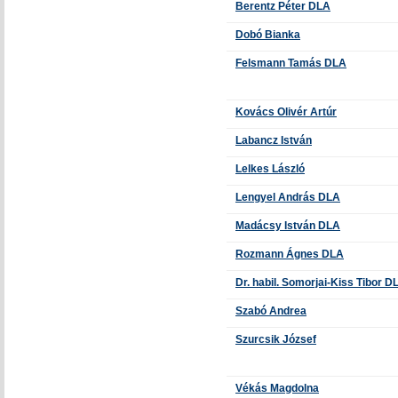
Berentz Péter DLA
Dobó Bianka
Felsmann Tamás DLA
Kovács Olivér Artúr
Labancz István
Lelkes László
Lengyel András DLA
Madácsy István DLA
Rozmann Ágnes DLA
Dr. habil. Somorjai-Kiss Tibor D
Szabó Andrea
Szurcsik József
Vékás Magdolna