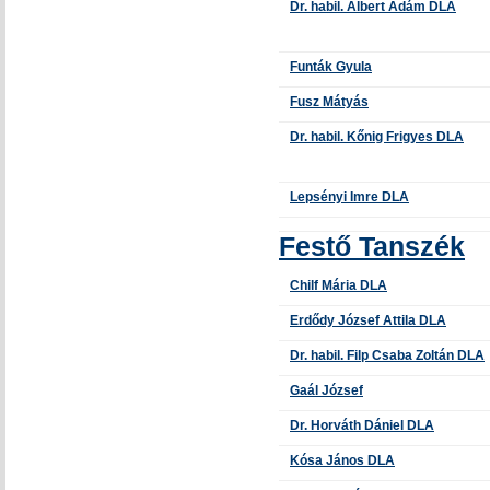
Dr. habil. Albert Ádám DLA
Funták Gyula
Fusz Mátyás
Dr. habil. Kőnig Frigyes DLA
Lepsényi Imre DLA
Festő Tanszék
Chilf Mária DLA
Erdődy József Attila DLA
Dr. habil. Filp Csaba Zoltán DLA
Gaál József
Dr. Horváth Dániel DLA
Kósa János DLA