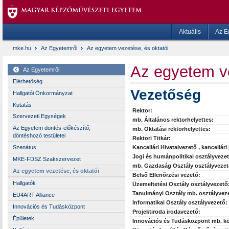
Aktuális
Az E
mke.hu
Az Egyetemről
Az egyetem vezetése, és oktatói
Az egyetem ve
Az Egyetemről
Elérhetõség
Vezetőség
Hallgatói Önkormányzat
Kutatás
Rektor:
Szervezeti Egységek
mb. Általános rektorhelyettes:
Az Egyetem döntés-előkészítő,
mb. Oktatási rektorhelyettes:
döntéshozó testületei
Rektori Titkár:
Kancellári Hivatalvezető , kancellári
Szenátus
Jogi és humánpolitikai osztályveze
MKE-FDSZ Szakszervezet
mb. Gazdaság Osztály osztályvezet
Az egyetem vezetése, és oktatói
Belső Ellenőrzési vezető:
Hallgatók
Üzemeltetési Osztály osztályvezető
Tanulmányi Osztály mb. osztályvez
EU4ART Alliance
Informatikai Osztály osztályvezető:
Innovációs és Tudásközpont
Projektiroda irodavezető:
Épületek
Innovációs és Tudásközpont mb. k