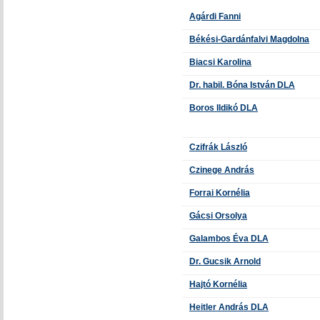
Agárdi Fanni
Békési-Gardánfalvi Magdolna
Biacsi Karolina
Dr. habil. Bóna István DLA
Boros Ildikó DLA
Czifrák László
Czinege András
Forrai Kornélia
Gácsi Orsolya
Galambos Éva DLA
Dr. Gucsik Arnold
Hajtó Kornélia
Heitler András DLA