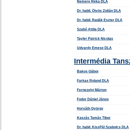
Nemere Réka DLA
Dr. habil. Ötvös Zoltán DLA
Dr. habil. Radák Eszter DLA
Szabó Attila DLA
Tayler Patrick Nicolas
Udvardy Emese DLA
Intermédia Tans
Bakos Gábor
Farkas Roland DLA
Fernezelyi Márton
Fodor Dániel János
Horváth György
Kaszás Tamás Tibor
Dr. habil. KissPál Szabolcs DLA