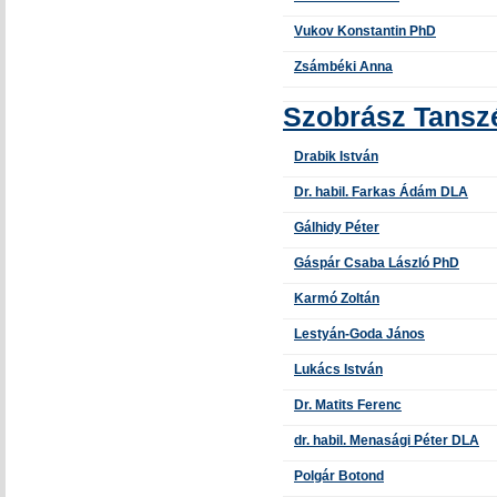
Vukov Konstantin PhD
Zsámbéki Anna
Szobrász Tansz
Drabik István
Dr. habil. Farkas Ádám DLA
Gálhidy Péter
Gáspár Csaba László PhD
Karmó Zoltán
Lestyán-Goda János
Lukács István
Dr. Matits Ferenc
dr. habil. Menasági Péter DLA
Polgár Botond