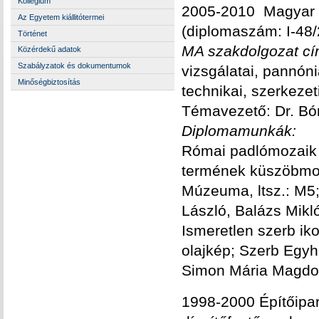
Kollégium
2005-2010 Magyar K
Az Egyetem kiállitótermei
(diplomaszám: I-48
Történet
MA szakdolgozat c
Közérdekű adatok
Szabályzatok és dokumentumok
vizsgálatai, pannón
Minőségbiztosítás
technikai, szerkezet
Témavezető: Dr. Bón
Diplomamunkák:
Római padlómozaik t
termének küszöbmoza
Múzeuma, ltsz.: M5;
László, Balázs Mikl
Ismeretlen szerb iko
olajkép; Szerb Egyh
Simon Mária Magdo
1998-2000 Építőipar