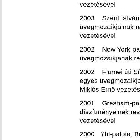
vezetésével
2003 Szent István B
üvegmozaikjainak re
vezetésével
2002 New York-palo
üvegmozaikjának re
2002 Fiumei úti Sír
egyes üvegmozaikja
Miklós Ernő vezeté
2001 Gresham-palo
díszítményeinek res
vezetésével
2000 Ybl-palota, B