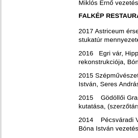
Miklós Ernő vezeté
FALKÉP RESTAU
2017 Astriceum érse
stukatúr mennyezeté
2016 Egri vár, Hipp
rekonstrukciója, Bó
2015 Szépművészet
István, Seres Andrá
2015 Gödöllői Grass
kutatása, (szerzőtá
2014 Pécsváradi Vá
Bóna István vezeté