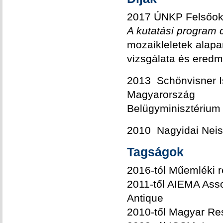
2017 ÚNKP Felsőokta
A kutatási program 
mozaikleletek alapa
vizsgálata és ered
2013 Schönvisner I
Magyarország
Belü
2010 Nagyidai Neis
Tagságok
2016-tól Műemléki r
2011-től AIEMA Asso
Antique
2010-től Magyar Re