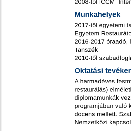
2008-tól ICCM Inter
Munkahelyek
2017-től egyetemi 
Egyetem Restauráto
2016-2017 óraadó,
Tanszék
2010-től szabadfogl
Oktatási tevéke
A harmadéves festmé
restaurálás) elmélet
diplomamunkák vezet
programjában való 
docens mellett. Sza
Nemzetközi kapcsol