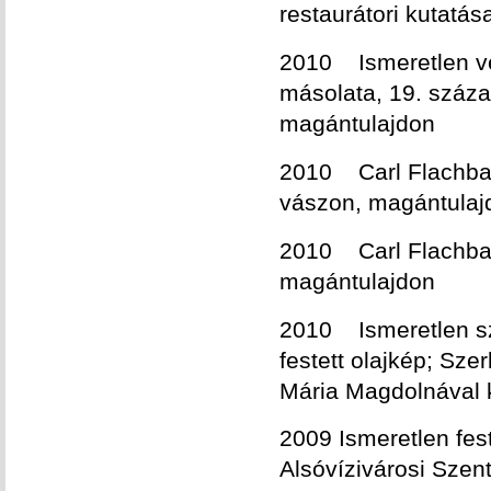
restaurátori kutatá
2010 Ismeretlen vel
másolata, 19. század
magántulajdon
2010 Carl Flachbart
vászon, magántulaj
2010 Carl Flachbart
magántulajdon
2010 Ismeretlen sze
festett olajkép; Sz
Mária Magdolnával
2009 Ismeretlen fes
Alsóvízivárosi Sze