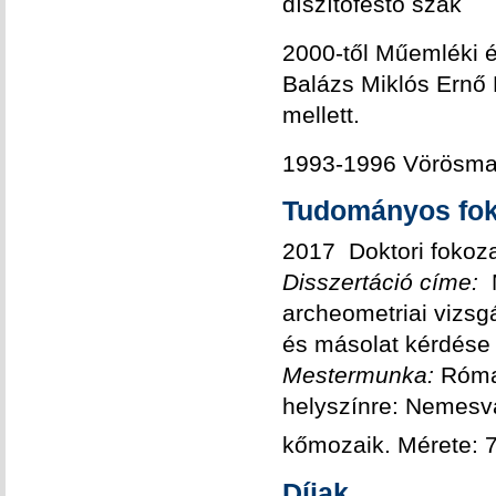
díszítőfestő szak
2000-től Műemléki é
Balázs Miklós Ernő
mellett.
1993-1996 Vörösma
Tudományos fok
2017 Doktori fokoz
Disszertáció címe:
M
archeometriai vizsg
és másolat kérdése
Mestermunka:
Róma
helyszínre: Nemesv
kőmozaik. Mérete: 
Díjak