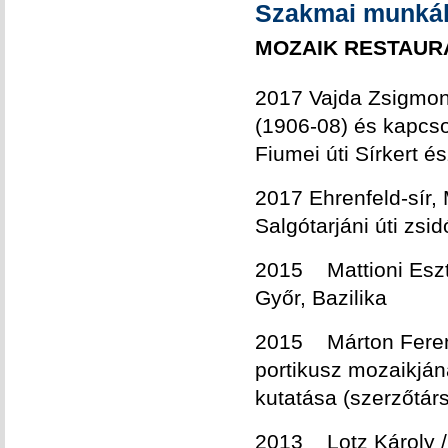
Szakmai munká
MOZAIK RESTAU
2017 Vajda Zsigmon
(1906-08) és kapcso
Fiumei úti Sírkert é
2017 Ehrenfeld-sír
Salgótarjáni úti zsi
2015 Mattioni Eszte
Győr, Bazilika
2015 Márton Feren
portikusz mozaikján
kutatása (szerzőtár
2013 Lotz Károly / 