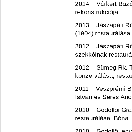
2014 Várkert Bazár
rekonstrukciója
2013 Jászapáti Róm
(1904) restaurálása
2012 Jászapáti Róm
szekkóinak restaurá
2012 Sümeg Rk. Tem
konzerválása, resta
2011 Veszprémi Bír
István és Seres And
2010 Gödöllői Grass
restaurálása, Bóna
2010 Gödöllő, egy f