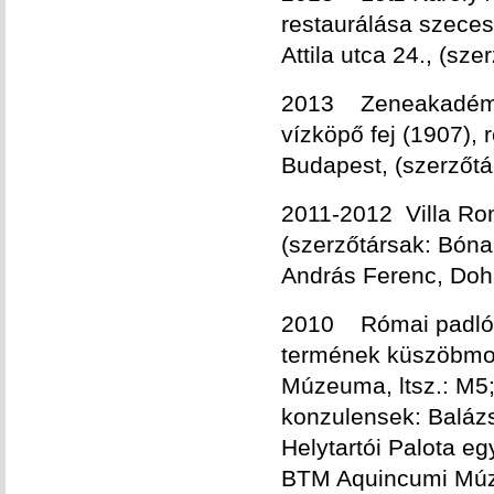
restaurálása szeces
Attila utca 24., (sz
2013 Zeneakadémia,
vízköpő fej (1907),
Budapest, (szerzőtá
2011-2012 Villa Ro
(szerzőtársak: Bóna
András Ferenc, Doh
2010 Római padlómo
termének küszöbmoza
Múzeuma, ltsz.: M5
konzulensek: Balázs
Helytartói Palota e
BTM Aquincumi Múze