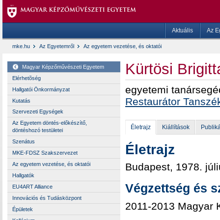
Aktuális
Az E
mke.hu
Az Egyetemről
Az egyetem vezetése, és oktatói
Kürtösi Brigit
Magyar Képzőművészeti Egyetem
Elérhetõség
egyetemi tanársegé
Hallgatói Önkormányzat
Restaurátor Tanszé
Kutatás
Szervezeti Egységek
Az Egyetem döntés-előkészítő,
Életrajz
Kiállítások
Publik
döntéshozó testületei
Szenátus
Életrajz
MKE-FDSZ Szakszervezet
Budapest, 1978. júli
Az egyetem vezetése, és oktatói
Hallgatók
Végzettség és s
EU4ART Alliance
Innovációs és Tudásközpont
2011-2013 Magyar K
Épületek