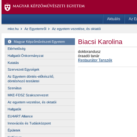
Aktuális
Az E
mke.hu
Az Egyetemről
Az egyetem vezetése, és oktatói
Biacsi Karolina
Magyar Képzőművészeti Egyetem
Elérhetõség
doktorandusz
Hallgatói Önkormányzat
óraadó tanár
Restaurátor Tanszék
Kutatás
Szervezeti Egységek
Az Egyetem döntés-előkészítő,
döntéshozó testületei
Szenátus
MKE-FDSZ Szakszervezet
Az egyetem vezetése, és oktatói
Hallgatók
EU4ART Alliance
Innovációs és Tudásközpont
Épületek