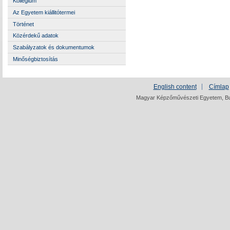
Kollégium
Az Egyetem kiállitótermei
Történet
Közérdekű adatok
Szabályzatok és dokumentumok
Minőségbiztosítás
English content
Címlap
Magyar Képzőművészeti Egyetem, Bud