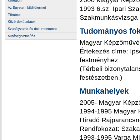
Kollégium
1993 6.sz. Ipari S
Az Egyetem kiállitótermei
Történet
Szakmunkásvizsga
Közérdekű adatok
Tudományos foko
Szabályzatok és dokumentumok
Minőségbiztosítás
Magyar Képzőművés
Értekezés címe: Ips
festményhez.
(Térbeli bizonytalan
festészetben.)
Munkahelyek
2005- Magyar Képz
1994-1995 Magyar Ho
Híradó Rajparancsn
Rendfokozat: Szak
1993-1995 Varga Mi