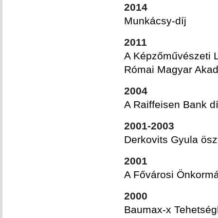
2014
Munkácsy-díj
2011
A Képzőművészeti L
Római Magyar Aka
2004
A Raiffeisen Bank d
2001-2003
Derkovits Gyula ösz
2001
A Fővárosi Önkormá
2000
Baumax-x Tehetségk