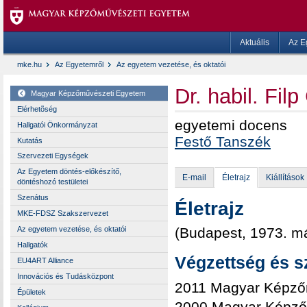
Aktuális
Az E
mke.hu
Az Egyetemről
Az egyetem vezetése, és oktatói
Dr. habil. Fi
Magyar Képzőművészeti Egyetem
Elérhetõség
egyetemi docens
Hallgatói Önkormányzat
Festő Tanszék
Kutatás
Szervezeti Egységek
Az Egyetem döntés-előkészítő,
E-mail
Életrajz
Kiállítások
döntéshozó testületei
Szenátus
Életrajz
MKE-FDSZ Szakszervezet
(Budapest, 1973. má
Az egyetem vezetése, és oktatói
Hallgatók
Végzettség és s
EU4ART Alliance
Innovációs és Tudásközpont
2011 Magyar Képzőm
Épületek
2000 Magyar Képző