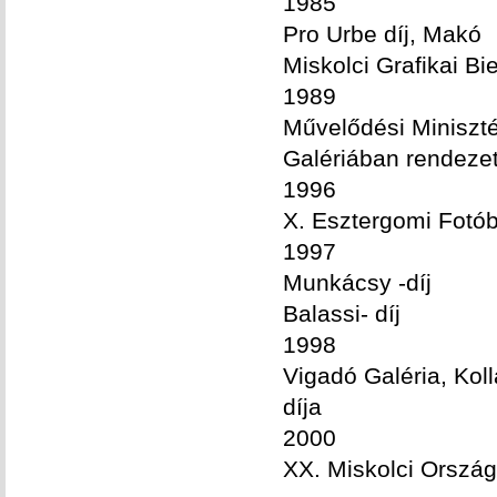
1985
Pro Urbe díj, Makó
Miskolci Grafikai Bi
1989
Művelődési Minisztér
Galériában rendezett
1996
X. Esztergomi Fotób
1997
Munkácsy -díj
Balassi- díj
1998
Vigadó Galéria, Koll
díja
2000
XX. Miskolci Ország