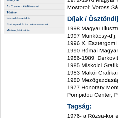
Kollégium
Mesterei: Veress Sá
Az Egyetem kiállitótermei
Történet
Díjak / Ösztöndí
Közérdekű adatok
Szabályzatok és dokumentumok
1998 Magyar Illuszt
Minőségbiztosítás
1997 Munkácsy-díj; 
1996 X. Esztergomi 
1990 Római Magyar
1986-1989: Derkovit
1985 Miskolci Grafik
1983 Makói Grafikai
1980 Mezőgazdaság 
1977 Honorary Ment
Pompidou Center, P
Tagság:
1976- a Rózsa-kör eg