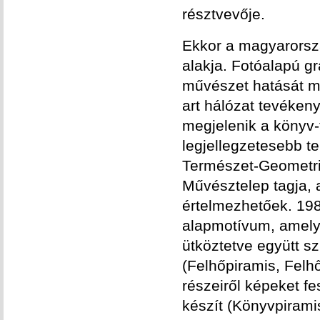
résztvevője.
Ekkor a magyarorsz
alakja. Fotóalapú g
művészet hatását mu
art hálózat tevéken
megjelenik a könyv
legjellegzetesebb te
Természet-Geometria
Művésztelep tagja, a
értelmezhetőek. 198
alapmotívum, amely
ütköztetve együtt s
(Felhőpiramis, Fel
részeiről képeket f
készít (Könyvpirami