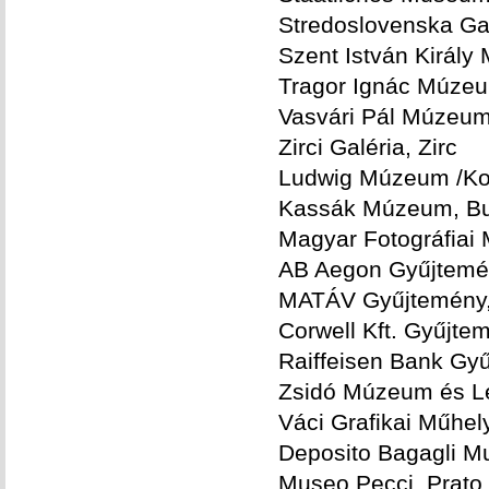
Stredoslovenska Gal
Szent István Királ
Tragor Ignác Múze
Vasvári Pál Múzeum
Zirci Galéria, Zirc
Ludwig Múzeum /Ko
Kassák Múzeum, B
Magyar Fotográfia
AB Aegon Gyűjtemé
MATÁV Gyűjtemény,
Corwell Kft. Gyűjte
Raiffeisen Bank Gy
Zsidó Múzeum és Le
Váci Grafikai Műhel
Deposito Bagagli Mus
Museo Pecci, Prato, 