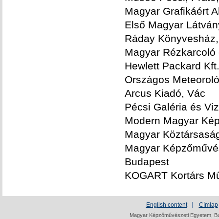
Magyar Grafikáért A
Első Magyar Látvány
Ráday Könyvesház,
Magyar Rézkarcoló 
Hewlett Packard Kft
Országos Meteoroló
Arcus Kiadó, Vác
Pécsi Galéria és Vi
Modern Magyar Kép
Magyar Köztársaság
Magyar Képzőművés
Budapest
KOGART Kortárs Mű
English content
Címlap
Magyar Képzőművészeti Egyetem, Bud