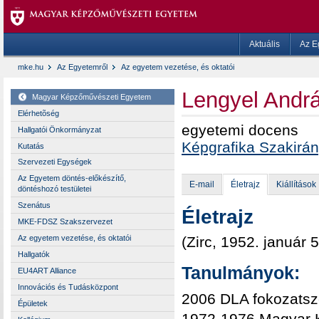
Aktuális
Az E
mke.hu
Az Egyetemről
Az egyetem vezetése, és oktatói
Lengyel Andr
Magyar Képzőművészeti Egyetem
Elérhetõség
egyetemi docens
Hallgatói Önkormányzat
Képgrafika Szakirá
Kutatás
Szervezeti Egységek
Az Egyetem döntés-előkészítő,
E-mail
Életrajz
Kiállítások
döntéshozó testületei
Szenátus
Életrajz
MKE-FDSZ Szakszervezet
(Zirc, 1952. január 5.
Az egyetem vezetése, és oktatói
Hallgatók
Tanulmányok:
EU4ART Alliance
Innovációs és Tudásközpont
2006 DLA fokozatsz
Épületek
1972-1976 Magyar 