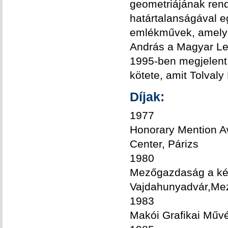
geometriájának rend
határtalanságával e
emlékművek, amelyek
András a Magyar Lett
1995-ben megjelent
kötete, amit Tolvaly
Díjak:
1977
Honorary Mention A
Center, Párizs
1980
Mezőgazdaság a kép
Vajdahunyadvár,Me
1983
Makói Grafikai Művés