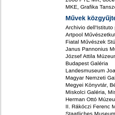
MKE, Grafika Tanszé
Művek közgyűj
Archivio dell'Istituto
Artpool Művészetku
Fiatal Művészek St
Janus Pannonius M
József Attila Múze
Budapest Galéria
Landesmuseum Joan
Magyar Nemzeti Gal
Megyei Könyvtár, 
Miskolci Galéria, Mi
Herman Ottó Múzeu
II. Rákóczi Ferenc
Staatliches Museum