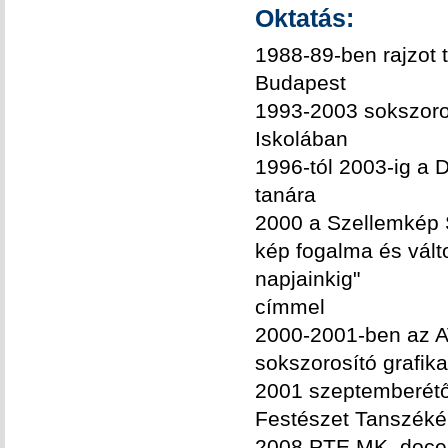
Oktatás:
1988-89-ben rajzot 
Budapest
1993-2003 sokszoros
Iskolában
1996-tól 2003-ig a 
tanára
2000 a Szellemkép S
kép fogalma és vált
napjainkig"
címmel
2000-2001-ben az A
sokszorosító grafika
2001 szeptemberétől
Festészet Tanszéké
2008 PTE MK, doce