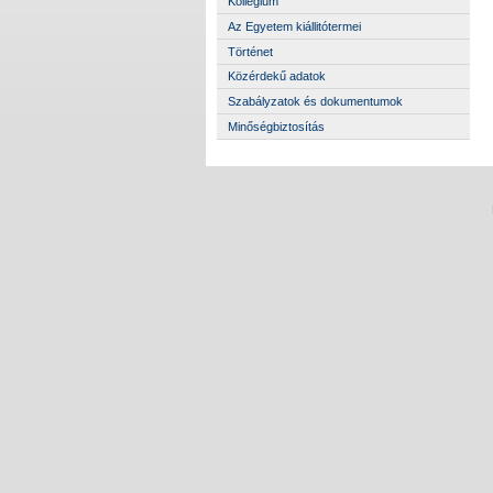
Kollégium
Az Egyetem kiállitótermei
Történet
Közérdekű adatok
Szabályzatok és dokumentumok
Minőségbiztosítás