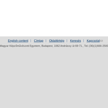
English content
Címlap
Oldaltérkép
Keresés
Kapcsolat
Magyar Képzőművészeti Egyetem, Budapest, 1062 Andrássy út 69-71., Tel.:(36)(1)666-250