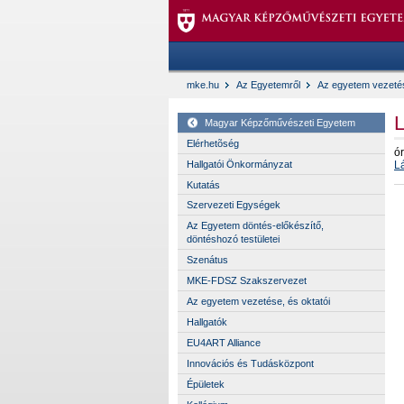
mke.hu
Az Egyetemről
Az egyetem vezetés
L
Magyar Képzőművészeti Egyetem
Elérhetõség
ór
Hallgatói Önkormányzat
L
Kutatás
Szervezeti Egységek
Az Egyetem döntés-előkészítő,
döntéshozó testületei
Szenátus
MKE-FDSZ Szakszervezet
Az egyetem vezetése, és oktatói
Hallgatók
EU4ART Alliance
Innovációs és Tudásközpont
Épületek