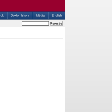
sok
Doktori Iskola
Média
English