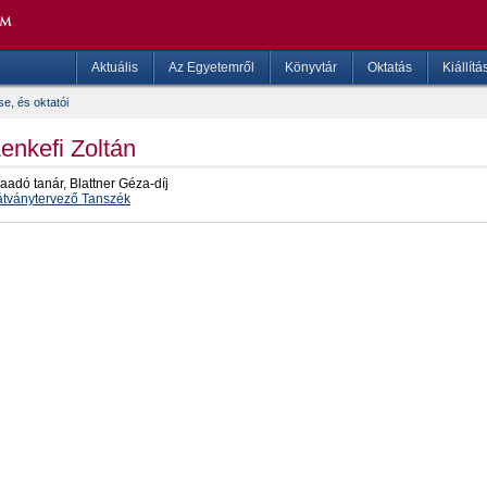
Aktuális
Az Egyetemről
Könyvtár
Oktatás
Kiállítá
e, és oktatói
enkefi Zoltán
aadó tanár, Blattner Géza-díj
átványtervező Tanszék