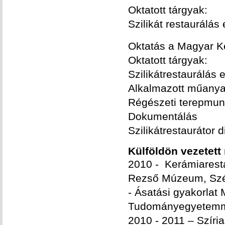
Oktatott tárgyak:
Szilikát restaurálás
Oktatás a Magyar 
Oktatott tárgyak:
Szilikátrestaurálás 
Alkalmazott műanya
Régészeti terepmu
Dokumentálás
Szilikátrestauráto
Külföldön vezetett
2010 - Kerámiaresta
Rezső Múzeum, Szék
- Ásatási gyakorlat
Tudományegyetemmel
2010 - 2011 – Szíri