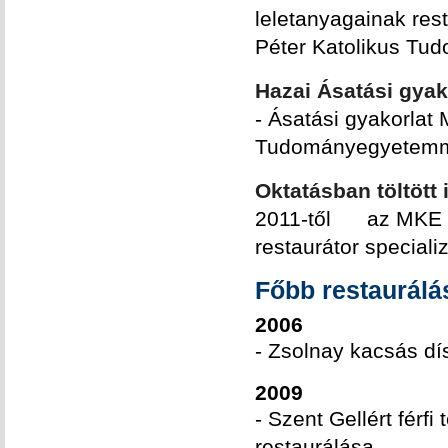
leletanyagainak res
Péter Katolikus T
Hazai Ásatási gyak
- Ásatási gyakorlat
Tudományegyetemm
Oktatásban töltött 
2011-től az MKE Ip
restaurátor special
Főbb restaurál
2006
- Zsolnay kacsás dí
2009
- Szent Gellért férf
restaurálása