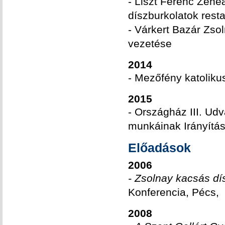
- Liszt Ferenc Zen
díszburkolatok rest
- Várkert Bazár Zso
vezetése
2014
- Mezőfény katoliku
2015
- Országház III. Udv
munkáinak Irányítá
Előadások
2006
- Zsolnay kacsás dí
Konferencia, Pécs,
2008