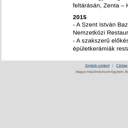
feltárásán, Zenta – H
2015
- A Szent István Baz
Nemzetközi Restaur
- A szakszerű elők
épületkerámiák rest
English content
Címlap
Magyar Képzőművészeti Egyetem, Bud