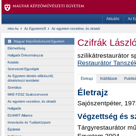
Aktuális
Az E
mke.hu
Az Egyetemről
Az egyetem vezetése, és oktatói
Czifrák Lászl
Magyar Képzőművészeti Egyetem
Elérhetõség
szilikátrestaurátor 
Hallgatói Önkormányzat
Restaurátor Tanszé
Kutatás
Szervezeti Egységek
Az Egyetem döntés-előkészítő,
Életrajz
Kiállítások
Publik
döntéshozó testületei
Szenátus
Életrajz
MKE-FDSZ Szakszervezet
Sajószentpéter, 197
Az egyetem vezetése, és oktatói
Hallgatók
Végzettség és s
EU4ART Alliance
Innovációs és Tudásközpont
Tárgyrestaurátor mű
Épületek
Egyetem 2004