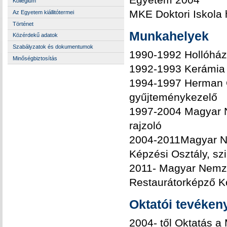
Kollégium
MKE Doktori Iskola 
Az Egyetem kiállitótermei
Történet
Munkahelyek
Közérdekű adatok
Szabályzatok és dokumentumok
1990-1992 Hollóház
Minőségbiztosítás
1992-1993 Kerámia 
1994-1997 Herman O
gyűjteménykezelő
1997-2004 Magyar N
rajzoló
2004-2011Magyar N
Képzési Osztály, szi
2011- Magyar Nemze
Restaurátorképző Kö
Oktatói tevéken
2004- től Oktatás 