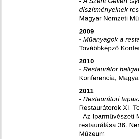
-
A Szent Gellért Gy
díszítményeinek res
Magyar Nemzeti M
2009
-
Műanyagok a resta
Továbbképző Konfer
2010
-
Restaurátor hallgat
Konferencia, Magy
2011
-
Restaurátori tapasz
Restaurátorok XI. 
- Az Iparművészeti
restaurálása 36. N
Múzeum