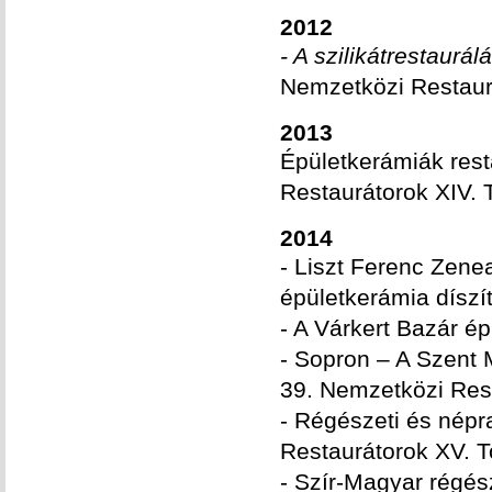
2012
- A szilikátrestaurá
Nemzetközi Restau
2013
Épületkerámiák rest
Restaurátorok XIV.
2014
- Liszt Ferenc Zen
épületkerámia díszí
- A Várkert Bazár é
- Sopron – A Szent
39. Nemzetközi Res
- Régészeti és népr
Restaurátorok XV. 
- Szír-Magyar régész