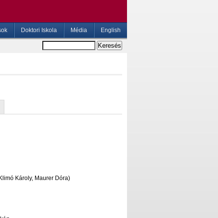
sok
Doktori Iskola
Média
English
Klimó Károly, Maurer Dóra)