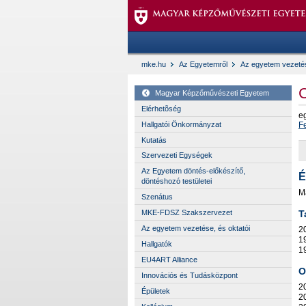
mke.hu
Az Egyetemről
Az egyetem vezetés
C
Magyar Képzőművészeti Egyetem
Elérhetõség
e
Hallgatói Önkormányzat
F
Kutatás
Szervezeti Egységek
Az Egyetem döntés-előkészítő,
É
döntéshozó testületei
M
Szenátus
T
MKE-FDSZ Szakszervezet
Az egyetem vezetése, és oktatói
2
1
Hallgatók
1
EU4ART Alliance
O
Innovációs és Tudásközpont
2
Épületek
2