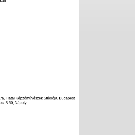
akán
ára, Fiatal Képzőművészek Stúdiója, Budapest
ect B 50, Nápoly