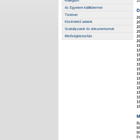
2
Kollégium
Az Egyetem kiállitótermei
D
Történet
2
Közérdekű adatok
2
2
Szabályzatok és dokumentumok
2
2
Minőségbiztosítás
2
1
1
1
1
1
1
1
1
1
1
1
1
1
1
M
B
Mu
M
F