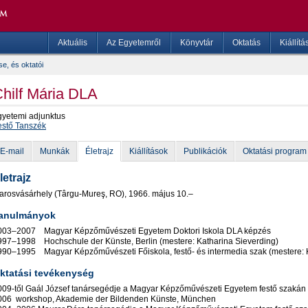
Aktuális
Az Egyetemről
Könyvtár
Oktatás
Kiállítá
e, és oktatói
hilf Mária DLA
gyetemi adjunktus
estő Tanszék
E-mail
Munkák
Életrajz
Kiállítások
Publikációk
Oktatási program
letrajz
arosvásárhely (Târgu-Mureş, RO), 1966. május 10.–
anulmányok
003–2007 Magyar Képzőművészeti Egyetem Doktori Iskola DLA képzés
997–1998 Hochschule der Künste, Berlin (mestere: Katharina Sieverding)
990–1995 Magyar Képzőművészeti Főiskola, festő- és intermedia szak (mestere: 
ktatási tevékenység
009-től Gaál József tanársegédje a Magyar Képzőművészeti Egyetem festő szakán
006 workshop, Akademie der Bildenden Künste, München