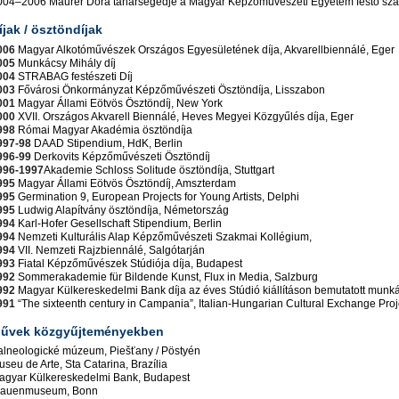
004–2006 Maurer Dóra tanársegédje a Magyar Képzőművészeti Egyetem festő sz
íjak / ösztöndíjak
006
Magyar Alkotóművészek Országos Egyesületének díja, Akvarellbiennálé, Eger
005
Munkácsy Mihály díj
004
STRABAG festészeti Díj
003
Fővárosi Önkormányzat Képzőművészeti Ösztöndíja, Lisszabon
001
Magyar Állami Eötvös Ösztöndíj, New York
000
XVII. Országos Akvarell Biennálé, Heves Megyei Közgyűlés díja, Eger
998
Római Magyar Akadémia ösztöndíja
997-98
DAAD Stipendium, HdK, Berlin
996-99
Derkovits Képzőművészeti Ösztöndíj
996-1997
Akademie Schloss Solitude ösztöndíja, Stuttgart
995
Magyar Állami Eötvös Ösztöndíj, Amszterdam
995
Germination 9, European Projects for Young Artists, Delphi
995
Ludwig Alapítvány ösztöndíja, Németország
994
Karl-Hofer Gesellschaft Stipendium, Berlin
994
Nemzeti Kulturális Alap Képzőművészeti Szakmai Kollégium,
994
VII. Nemzeti Rajzbiennálé, Salgótarján
993
Fiatal Képzőművészek Stúdiója díja, Budapest
992
Sommerakademie für Bildende Kunst, Flux in Media, Salzburg
992
Magyar Külkereskedelmi Bank díja az éves Stúdió kiállításon bemutatott munk
991
“The sixteenth century in Campania”, Italian-Hungarian Cultural Exchange Proj
űvek közgyűjteményekben
alneologické múzeum, Piešťany / Pöstyén
seu de Arte, Sta Catarina, Brazília
agyar Külkereskedelmi Bank, Budapest
rauenmuseum, Bonn